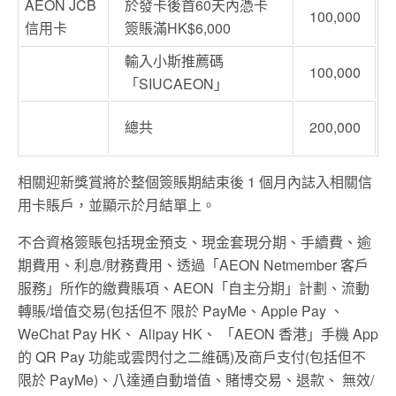
AEON JCB
於發卡後首60天內憑卡
100,000
信用卡
簽賬滿HK$6,000
輸入小斯推薦碼
100,000
「
SIUCAEON
」
總共
200,000
相關迎新獎賞將於整個簽賬期結束後 1 個月內誌入相關信
用卡賬戶，並顯示於月結單上。
不合資格簽賬包括現金預支、現金套現分期、手續費、逾
期費用、利息/財務費用、透過「AEON Netmember 客戶
服務」所作的繳費賬項、AEON「自主分期」計劃、流動
轉賬/增值交易(包括但不 限於 PayMe、Apple Pay 、
WeChat Pay HK、 Alipay HK、 「AEON 香港」手機 App
的 QR Pay 功能或雲閃付之二維碼)及商戶支付(包括但不
限於 PayMe)、八達通自動增值、賭博交易、退款、 無效/