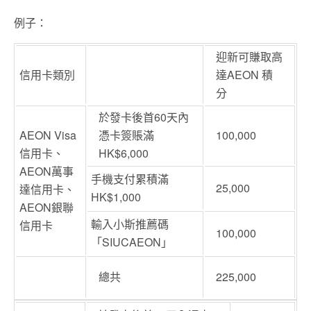
例子：
迎新可賺取高
信用卡類別
達AEON 積
分
於發卡後首
60
天內
AEON Visa
憑卡簽賬滿
100,000
信用卡、
HK$6,000
AEON萬事
手機支付累積滿
25,000
達信用卡、
HK$1,000
AEON
銀聯
輸入小斯推薦碼
信用卡
100,000
「
SIUCAEON
」
總共
225,000