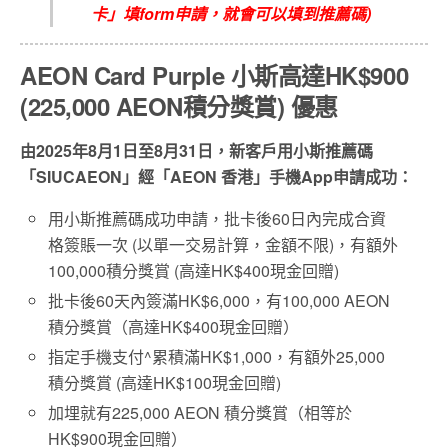
卡」填
form
申請，就會可以填到推薦碼
)
AEON Card Purple
小斯高達
HK$900
(225,000 AEON
積分獎賞
)
優惠
由
2025
年8
月1
日至8
月
31
日，新客戶用小斯推薦碼
「
SIUCAEON
」經「
AEON
香港」手機
App
申請成功：
用小斯推薦碼成功申請，批卡後60日內完成合資
格簽賬一次 (以單一交易計算，金額不限)，有額外
100,000積分獎賞 (高達HK$400現金回贈)
批卡後60天內簽滿HK$6,000，有100,000 AEON
積分獎賞（高達HK$400現金回贈）
指定手機支付^累積滿HK$1,000，有額外25,000
積分獎賞 (高達HK$100現金回贈)
加埋就有225,000 AEON 積分獎賞（相等於
HK$900現金回贈）