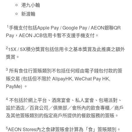
港九小輪
新渡輪
1
手機支付包括Apple Pay / Google Pay / AEON銀聯QR
Pay，AEON JCB信用卡暫不支援手機支付。
2
15X / 5X積分獎賞包括信用卡之基本獎賞及此推廣之額外
獎賞。
3
所有食住行簽賬類別不包括任何經由電子錢包付款的簽
賬交易 (包括但不限於 AlipayHK, WeChat Pay HK,
PayMe) 。
4
不包括於網上平台、酒席宴會、私人宴會、包場派對、
設於酒店／百貨公司／俱樂部／會所內的飲食專櫃／商戶
及其他簽賬類別的指定商戶所提供的餐飲服務的簽賬。
5
AEON Stores內之食肆簽賬會計算為「食」簽賬類別。