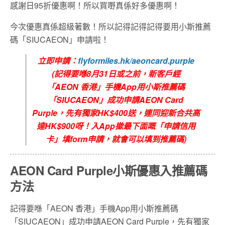
感謝日95折優惠啊！所以買嘢真係好多優惠啊！
今次優惠真係超級著數！所以記得記得記得要用小斯推薦
碼「SIUCAEON」申請啦！
立即申請：
flyformiles.hk/aeoncard.purple
(
記得要喺8
月
31
日或之前，新客戶經
「
AEON
香港」手機
App
用小斯推薦碼
「
SIUCAEON
」成功申請
AEON C
ard
Purple
，先有獨家
HK$400
送，連同迎新合共高
達
HK$900
呀！入
App
撳最下面嘅「申請信用
卡」填
form
申請，就會可以填到推薦碼
)
AEON Card Purple
小斯優惠入推薦碼
方法
記得要喺「AEON 香港」手機App用小斯推薦碼
「SIUCAEON」成功申請AEON Card Purple，先有獨家