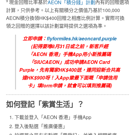
9
現金回贈比率基於
AEON
「積分錢」計劃
內有的回贈選項
計算，只供參考。以上有關積分之價值乃基於100,000
AEON積分換領HK$400回贈之相應比例計算。實際可換
領之回贈的選擇以該計劃當時提供之選項為準。
立即申請：
flyformiles.hk/aeoncard.purple
(
記得要喺8
月
31
日或之前，新客戶經
「
AEON
香港」手機
App
用小斯推薦碼
「
SIUCAEON
」成功申請
AEON C
ard
Purple
，先有獨家
HK$400
送，連同迎新合共高
達
HK$900
呀！入
App
撳最下面嘅「申請信用
卡」填
form
申請，就會可以填到推薦碼
)
如何登記「紫賞生活」？
下載並登入「AEON 香港」手機App
登入後點選「推廣優惠」