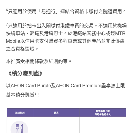
6
只適用於使用「易通行」連結合資格卡繳付之隧道費用。
7
只適用於拍卡出入閘繳付港鐵車費的交易。不適用於機場
快綫車站、輕鐵及港鐵巴士。於港鐵站客務中心或經MTR
Mobile以信用卡支付購買多程車票或其他產品並非此優惠
之合資格簽賬。
本推廣受相關條款及細則約束。
《積分賺到盡》
以AEON Card Purple及AEON Card Premium盡享無上限
8
基本積分獎賞
！