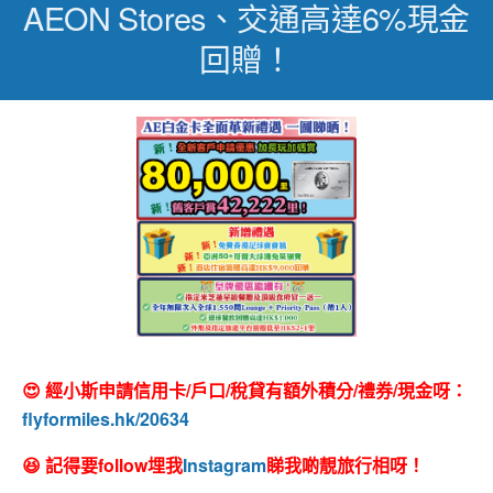
AEON Stores、交通高達6%現金
回贈！
😍 經小斯申請信用卡/戶口/稅貸有額外積分/禮券/現金呀：
flyformiles.hk/20634
😆 記得要follow埋我
Instagram
睇我啲靚旅行相呀！