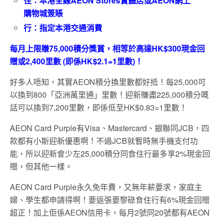
住：
本港全線
AEON Stores
實體店或
AEON
網上
購物城簽賬
行：
指定本港交通消費
每月上限賺75,000積分獎賞，相等於高達HK$300現金回
贈或2,400里數 (即係HK$2.1=1里數)！
好多人唔知，其實AEON積分換里數都好抵！每25,000可
以換到800「亞洲萬里通」里數！迎新賺盡225,000積分嘅
話可以換到7,200里數，即係低至HK$0.83=1里數！
AEON Card Purple有Visa、Mastercard、銀聯同JCB，四
款都有小斯迎新優惠啊！不過JCB就暫時無手機支付功
能，所以迎新會少左25,000積分同食住行最多享2%現金回
贈，但其他一樣。
AEON Card Purple永久免年費，又無年薪要求，家庭主
婦、學生都申請得啊！要返張要黎碌食住行有6%現金回贈
超正！加上佢係AEON信用卡，每月2號同20號都有AEON