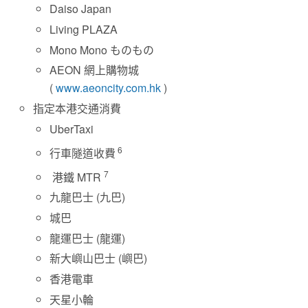
Daiso Japan
Living PLAZA
Mono Mono ものもの
AEON 網上購物城
(
www.aeoncity.com.hk
)
指定本港交通消費
UberTaxi
6
行車隧道收費
7
港鐵 MTR
九龍巴士 (九巴)
城巴
龍運巴士 (龍運)
新大嶼山巴士 (嶼巴)
香港電車
天星小輪