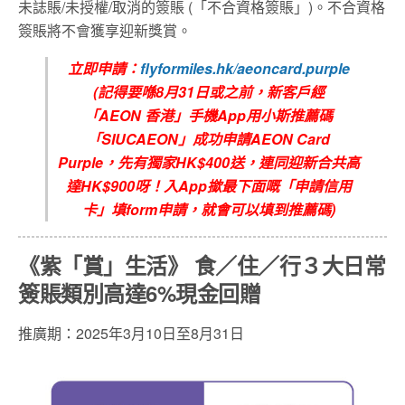
未誌賬/未授權/取消的簽賬 (「不合資格簽賬」)。不合資格
簽賬將不會獲享迎新獎賞。
立即申請：
flyformiles.hk/aeoncard.purple
(
記得要喺8
月
31
日或之前，新客戶經
「
AEON
香港」手機
App
用小斯推薦碼
「
SIUCAEON
」成功申請
AEON C
ard
Purple
，先有獨家
HK$400
送，連同迎新合共高
達
HK$900
呀！入
App
撳最下面嘅「申請信用
卡」填
form
申請，就會可以填到推薦碼
)
《紫「賞」生活》
食／住／行３大日常
簽賬類別高達6%現金回贈
推廣期：2025年3月10日至8月31日