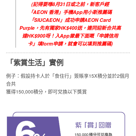
(
記得要喺8
月
31
日或之前，新客戶經
「
AEON
香港」手機
App
用小斯推薦碼
「
SIUCAEON
」成功申請
AEON C
ard
Purple
，先有獨家
HK$400
送，連同迎新合共高
達
HK$900
呀！入
App
撳最下面嘅「申請信用
卡」填
form
申請，就會可以填到推薦碼
)
「紫賞生活」實例
例子：假設持卡人於「食住行」簽賬享15X積分並於2個月
合共
獲得150,000積分，即可兌換以下獎賞