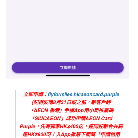
立即申請：
flyformiles.hk/aeoncard.purple
(
記得要喺8
月
31
日或之前，新客戶經
「
AEON
香港」手機
App
用小斯推薦碼
「
SIUCAEON
」成功申請
AEON C
ard
Purple
，先有獨家
HK$400
送，連同迎新合共高
達
HK$900
呀！入
App
撳最下面嘅「申請信用