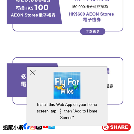
Install this Web-App on your home
screen: tap
then "Add to Home
Screen"
追蹤小斯
立即申請：
flyformiles.hk/aeoncard.purple