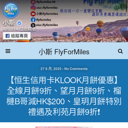
小斯 FlyForMiles
27 8 月, 2025 • No Comments
【恒生信用卡KLOOK月餅優惠】
全線月餅9折、望月月餅9折、榴
槤B哥減HK$200、皇玥月餅特別
禮遇及利苑月餅9折❗