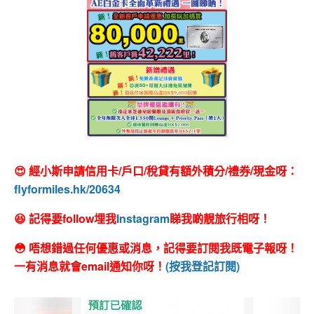
😍 經小斯申請信用卡/戶口/稅貸有額外積分/禮券/現金呀：
flyformiles.hk/20634
😆 記得要follow埋我
Instagram
睇我啲靚旅行相呀！
😳 唔想錯過任何優惠或消息，記得要訂閱我既電子報呀！
一有消息就會email通知你呀！
(按我登記訂閱)