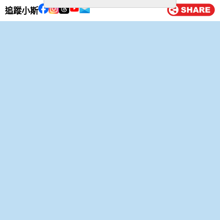
Cityline 高達2%現金回贈！
追蹤小斯
14 8 月, 2025
【渣打信用卡Samsung限時優
惠】高達8%回贈!最多有$2,000
現金回贈！免息免手續費分期！
30 5 月, 2025
【渣打信用卡啟德零售館優惠】
高達HK$990 現金券 + 購物優惠
券！
28 5 月, 2025
【渣打國泰Mastercard置地廣場
優惠】食滿HK$500送HK$100