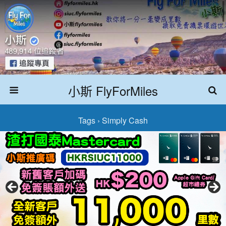
小斯 FlyForMiles
Tags › Simply Cash