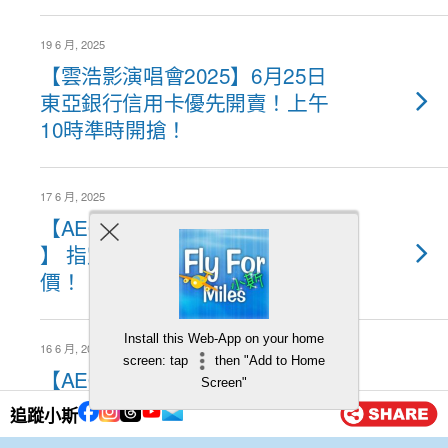
19 6 月, 2025
【雲浩影演唱會2025】6月25日
東亞銀行信用卡優先開賣！上午
10時準時開搶！
17 6 月, 2025
【AEON信用卡農本方優惠
】 指定農本方中醫診所診金半
價！
Install this Web-App on your home
16 6 月, 2025
screen: tap
then "Add to Home
【AEON信用卡Shh按摩療程】
Screen"
正價按摩項目8折 ！新客限定
追蹤小斯
$328 體驗「Stress Away按摩療