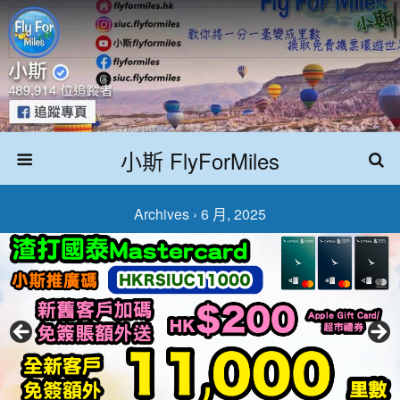
小斯 FlyForMiles
Archives › 6 月, 2025