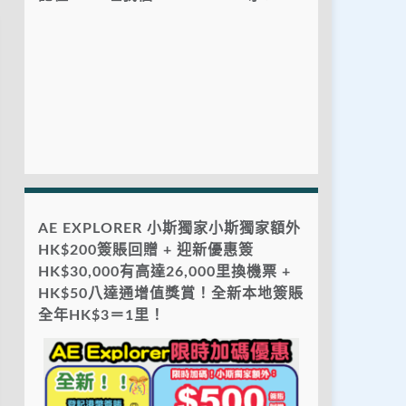
AE EXPLORER 小斯獨家小斯獨家額外
HK$200簽賬回贈 + 迎新優惠簽
HK$30,000有高達26,000里換機票 +
HK$50八達通增值獎賞！全新本地簽賬
全年HK$3＝1里！