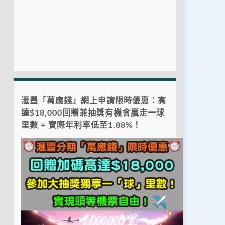
滙豐「萬應錢」網上申請限時優惠：高
達$18,000回贈兼抽獎有機會贏走一球
里數 + 實際年利率低至1.88%！