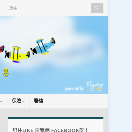
Search for:
識
保險
聯絡
記住LIKE 埋我個 FACEBOOK呀！