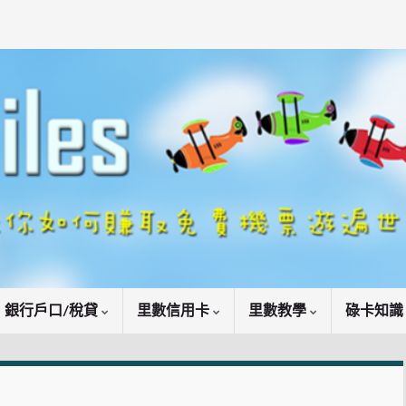
銀行戶口/稅貸
里數信用卡
里數教學
碌卡知