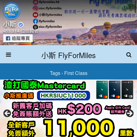
小斯 FlyForMiles
Tags › First Class