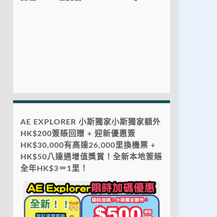
AE EXPLORER 小斯獨家小斯獨家額外
HK$200簽賬回贈 + 迎新優惠簽
HK$30,000有高達26,000里換機票 +
HK$50八達通增值獎賞！全新本地簽賬
全年HK$3＝1里！