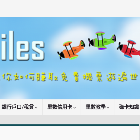
銀行戶口/稅貸
里數信用卡
里數教學
碌卡知