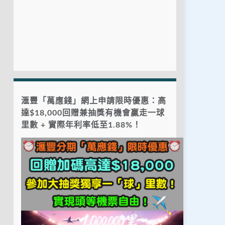
滙豐「萬應錢」網上申請限時優惠：高
達$18,000回贈兼抽獎有機會贏走一球
里數 + 實際年利率低至1.88%！