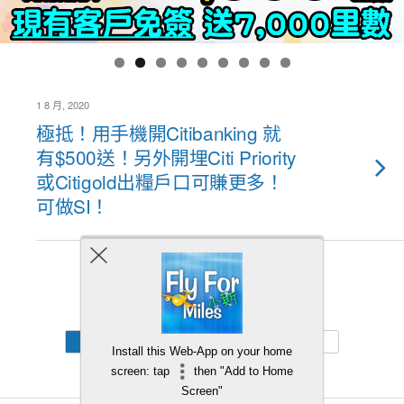
1 8 月, 2020
極抵！用手機開Citibanking 就
有$500送！另外開埋Citi Priority
或Citigold出糧戶口可賺更多！
可做SI！
Back to top
Mobile
Desktop
Install this Web-App on your home
screen: tap
then "Add to Home
Screen"