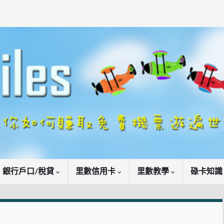
銀行戶口/稅貸
里數信用卡
里數教學
碌卡知