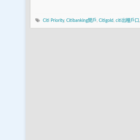
Citi Priority
,
Citibanking開戶
,
Citigold
,
citi出糧戶口