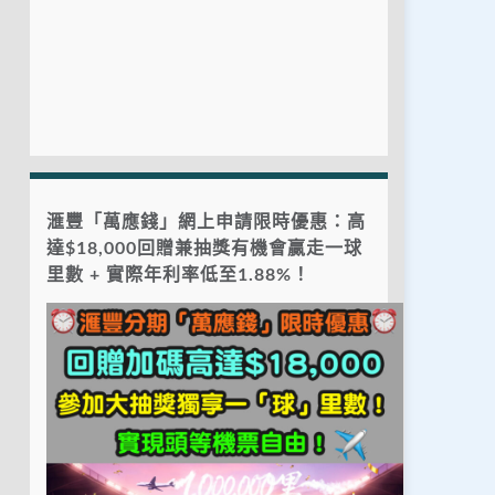
滙豐「萬應錢」網上申請限時優惠：高
達$18,000回贈兼抽獎有機會贏走一球
里數 + 實際年利率低至1.88%！