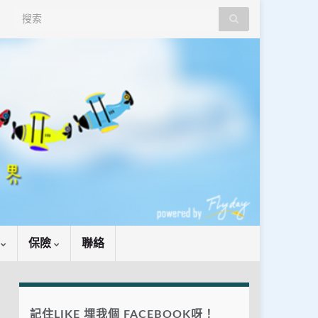
Search for:
識
保險
聯絡
記住LIKE 埋我個 FACEBOOK呀！