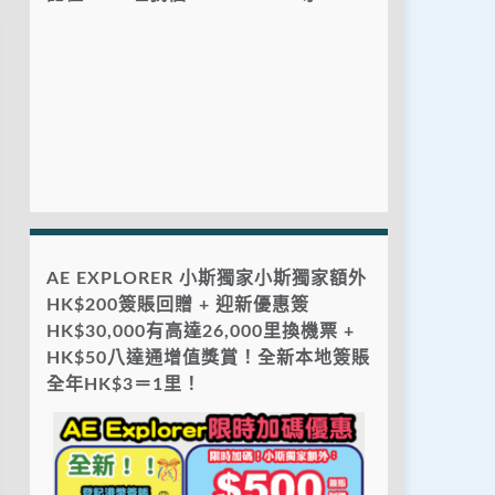
AE EXPLORER 小斯獨家小斯獨家額外
HK$200簽賬回贈 + 迎新優惠簽
HK$30,000有高達26,000里換機票 +
HK$50八達通增值獎賞！全新本地簽賬
全年HK$3＝1里！