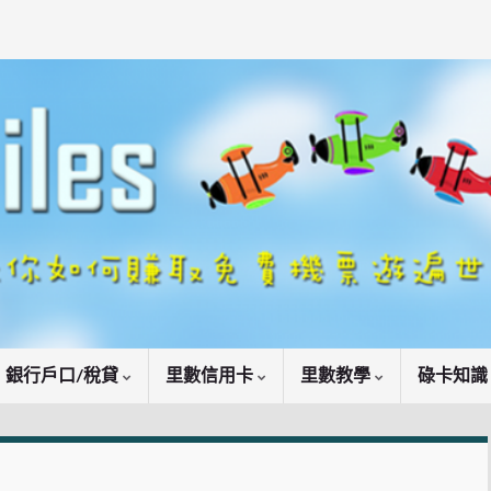
銀行戶口/稅貸
里數信用卡
里數教學
碌卡知