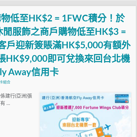
低至HK$2 = 1FWC積分！於
閒服飾之商戶購物低至HK$3 =
戶迎新簽賬滿HK$5,000有額外
賬HK$9,000即可兌換來回台北機
ly Away信用卡
卡組合
建行(亞洲)張
有 …