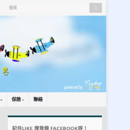
Search for:
識
保險
聯絡
記住LIKE 埋我個 FACEBOOK呀！