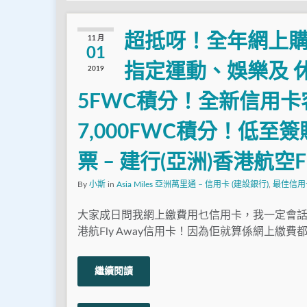
超抵呀！全年網上購物
11 月
01
指定運動、娛樂及 休
2019
5FWC積分！全新信用卡客
7,000FWC積分！低至簽
票 – 建行(亞洲)香港航空F
By
小斯
in
Asia Miles 亞洲萬里通 – 信用卡 (建設銀行)
,
最佳信用
大家成日問我網上繳費用乜信用卡，我一定會話係
港航Fly Away信用卡！因為佢就算係網上繳費都
繼續閱讀