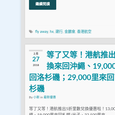
繼續閱讀
fly away
,
hx
,
建行
,
金鵬會
,
香港航空
等了又等！港航推出5
2 月
27
換來回沖繩、19,00
2018
回洛杉磯；29,000里來
杉磯
By
小斯
in
最新優惠
等了又等！港航推出5折里數兌換優惠啦！13,0
繩、19,000里來回札幌/米子、32,500里來 …