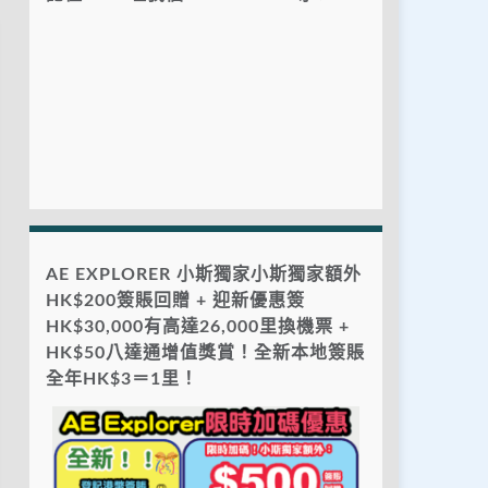
AE EXPLORER 小斯獨家小斯獨家額外
HK$200簽賬回贈 + 迎新優惠簽
HK$30,000有高達26,000里換機票 +
HK$50八達通增值獎賞！全新本地簽賬
全年HK$3＝1里！