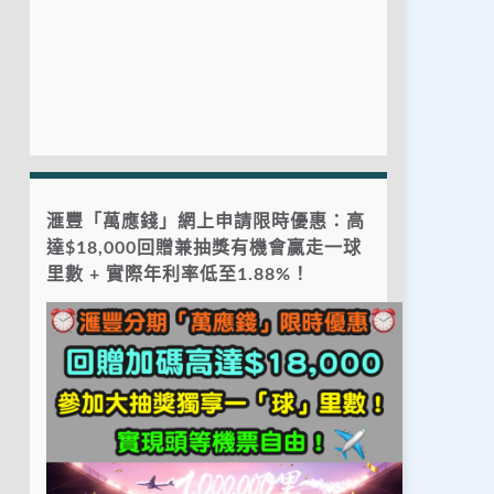
滙豐「萬應錢」網上申請限時優惠：高
達$18,000回贈兼抽獎有機會贏走一球
里數 + 實際年利率低至1.88%！