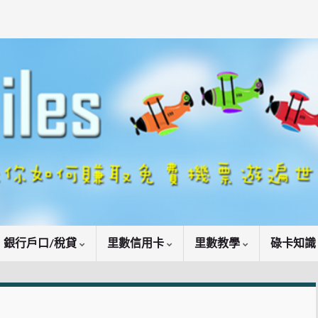
銀行戶口/稅貸
里數信用卡
里數教學
碌卡知