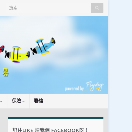
Search for:
識
保險
聯絡
記住LIKE 埋我個 FACEBOOK呀！