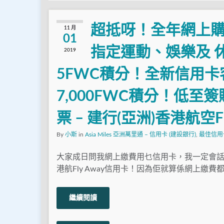
超抵呀！全年網上購物
11 月
01
指定運動、娛樂及 休
2019
5FWC積分！全新信用卡客
7,000FWC積分！低至簽
票 – 建行(亞洲)香港航空F
By
小斯
in
Asia Miles 亞洲萬里通 – 信用卡 (建設銀行)
,
最佳信用
大家成日問我網上繳費用乜信用卡，我一定會話係
港航Fly Away信用卡！因為佢就算係網上繳費都
繼續閱讀