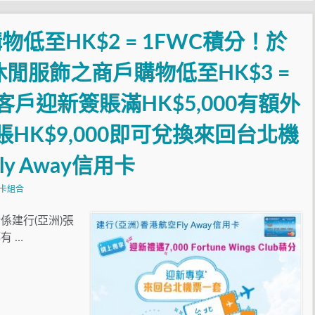
低至HK$2 = 1FWC積分！於
閒服飾之商戶購物低至HK$3 =
戶迎新簽賬滿HK$5,000有額外
賬HK$9,000即可兌換來回台北機
ly Away信用卡
卡組合
建行(亞洲)張
有 …