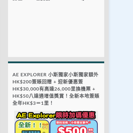
AE EXPLORER 小斯獨家小斯獨家額外
HK$200簽賬回贈 + 迎新優惠簽
HK$30,000有高達26,000里換機票 +
HK$50八達通增值獎賞！全新本地簽賬
全年HK$3＝1里！