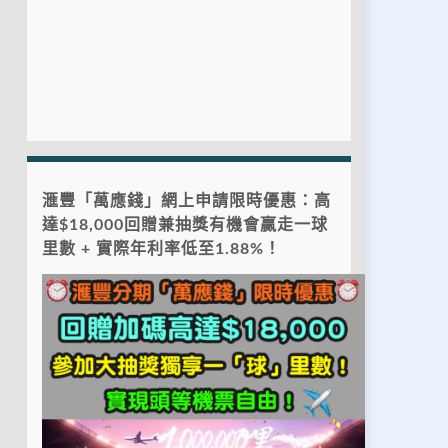
滙豐「萬應錢」網上申請限時優惠：高
達$18,000回贈兼抽獎有機會贏走一球
里數 + 實際年利率低至1.88%！