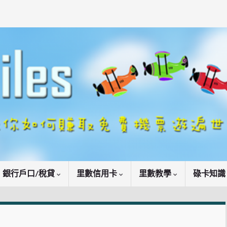
銀行戶口/稅貸
里數信用卡
里數教學
碌卡知