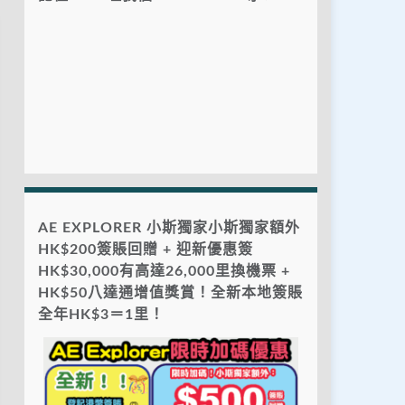
AE EXPLORER 小斯獨家小斯獨家額外
HK$200簽賬回贈 + 迎新優惠簽
HK$30,000有高達26,000里換機票 +
HK$50八達通增值獎賞！全新本地簽賬
全年HK$3＝1里！