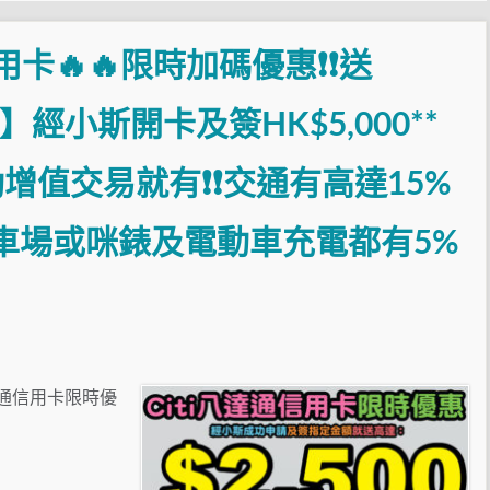
信用卡🔥🔥限時加碼優惠❗❗送
❗】經小斯開卡及簽HK$5,000**
動增值交易就有❗❗交通有高達15%
停車場或咪錶及電動車充電都有5%
八達通信用卡限時優