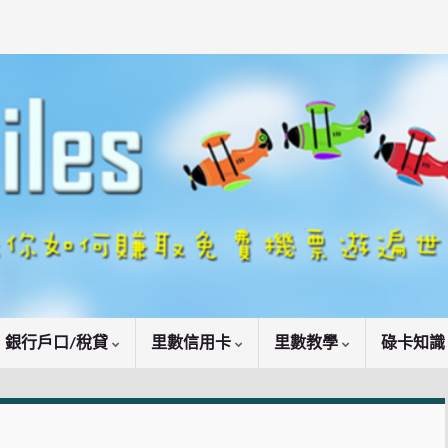
銀行戶口/稅貸
里數信用卡
里數教學
碌卡知