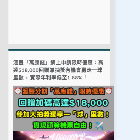
滙豐「萬應錢」網上申請限時優惠：高
達$18,000回贈兼抽獎有機會贏走一球
里數 + 實際年利率低至1.88%！