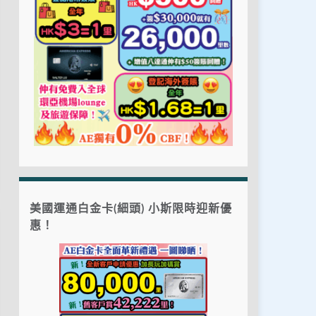
美國運通白金卡(細頭) 小斯限時迎新優
惠！