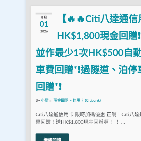
【🔥🔥Citi八達通
8 月
01
2026
HK$1,800現金回贈
並作最少1次HK$500自
車費回贈*❗過隧道、泊
回贈*❗
By
小斯
in
現金回贈 – 信用卡 (Citibank)
Citi八達通信用卡 限時加碼優惠 正啊！Citi
惠回歸！送HK$1,800現金回贈啊！ ！ …
繼續閱讀