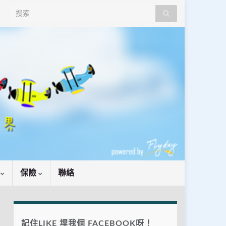
Search for:
識
保險
聯絡
記住LIKE 埋我個 FACEBOOK呀！