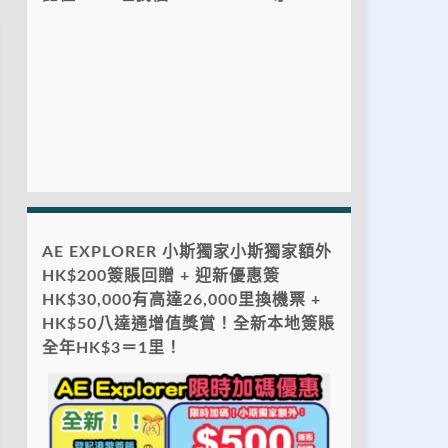
AE EXPLORER 小斯獨家小斯獨家額外
HK$200簽賬回贈 + 迎新優惠簽
HK$30,000有高達26,000里換機票 +
HK$50八達通增值獎賞！全新本地簽賬
全年HK$3＝1里！