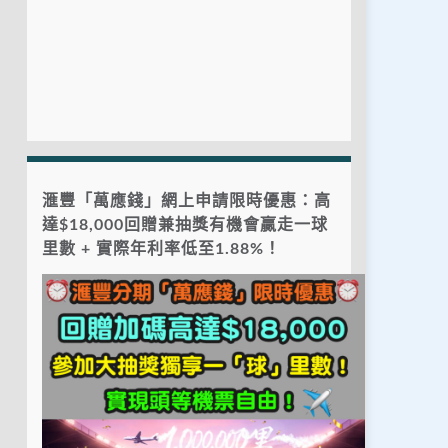
滙豐「萬應錢」網上申請限時優惠：高
達$18,000回贈兼抽獎有機會贏走一球
里數 + 實際年利率低至1.88%！