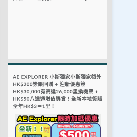
AE EXPLORER 小斯獨家小斯獨家額外
HK$200簽賬回贈 + 迎新優惠簽
HK$30,000有高達26,000里換機票 +
HK$50八達通增值獎賞！全新本地簽賬
全年HK$3＝1里！