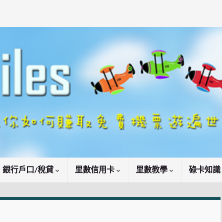
銀行戶口/稅貸
里數信用卡
里數教學
碌卡知