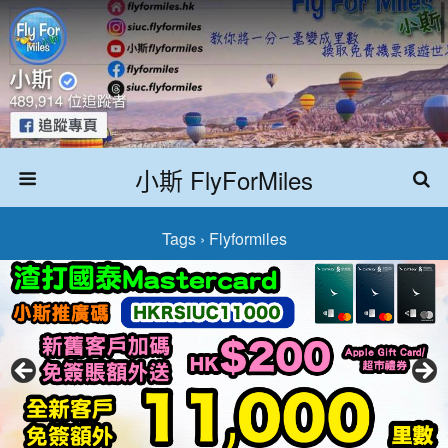
小斯 FlyForMiles
Tags › Flyformiles