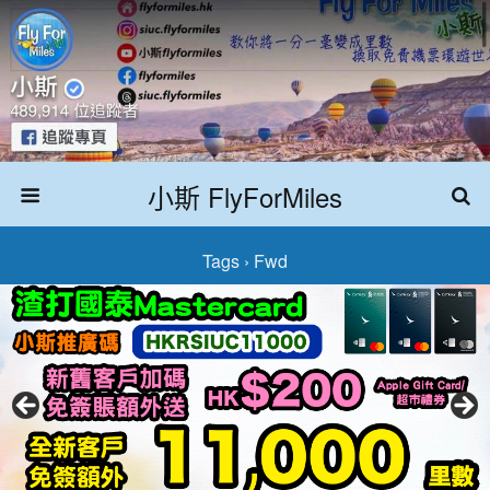
小斯 FlyForMiles
Tags › Fwd