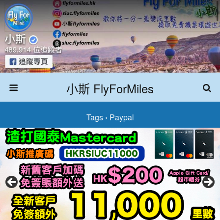
小斯 FlyForMiles
Tags › Paypal