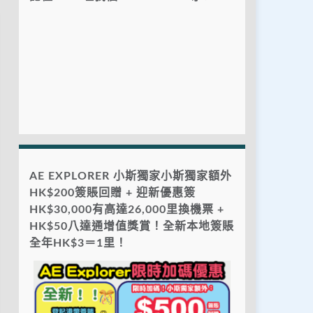
AE EXPLORER 小斯獨家小斯獨家額外
HK$200簽賬回贈 + 迎新優惠簽
HK$30,000有高達26,000里換機票 +
HK$50八達通增值獎賞！全新本地簽賬
全年HK$3＝1里！