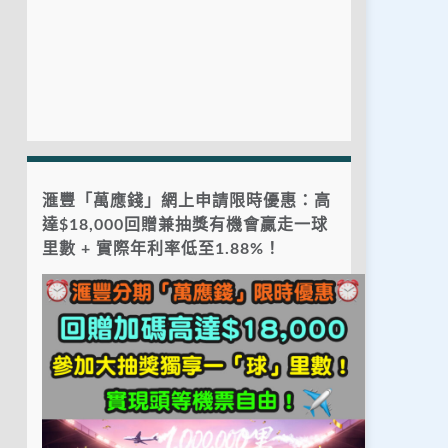
滙豐「萬應錢」網上申請限時優惠：高
達$18,000回贈兼抽獎有機會贏走一球
里數 + 實際年利率低至1.88%！