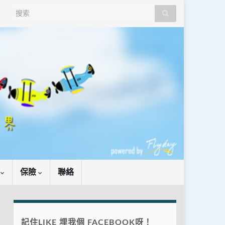
Search for:
識
保險
聯絡
記住LIKE 埋我個 FACEBOOK呀！