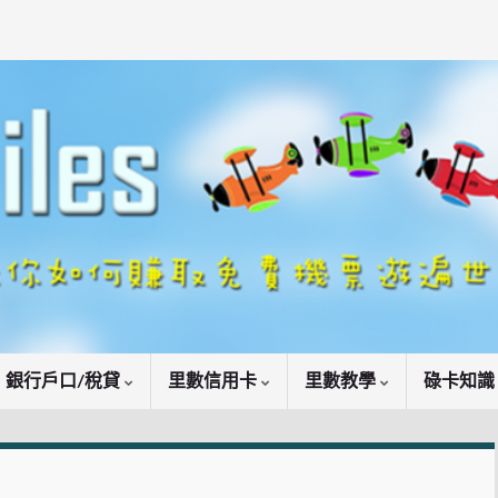
銀行戶口/稅貸
里數信用卡
里數教學
碌卡知