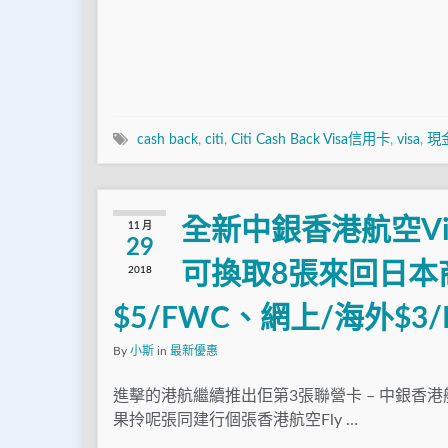
cash back
,
citi
,
Citi Cash Back Visa信用卡
,
visa
,
現
全新中銀香港航空Vis
11 月
29
可換取8張來回日本
2018
$5/FWC、網上/海外$3
By
小斯
in
最新優惠
進擊的港航繼續推出佢第3張聯營卡 – 中銀香港航
果拎呢張同建行個張香港航空Fly …