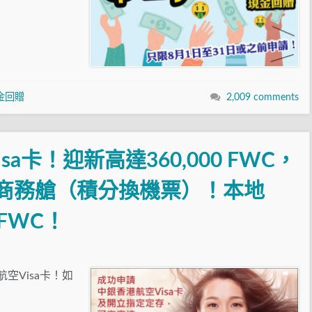
金回贈
2,009 comments
a卡！迎新高達360,000 FWC，
商務艙（積分換機票）！本地
/FWC！
空Visa卡！如