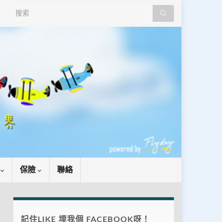
Search for:
識
保險
聯絡
記住LIKE 埋我個 FACEBOOK呀！