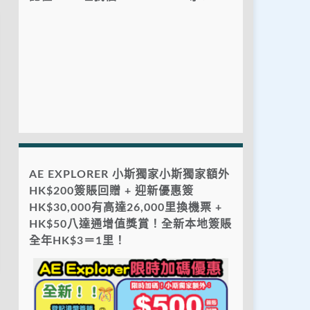
AE EXPLORER 小斯獨家小斯獨家額外
HK$200簽賬回贈 + 迎新優惠簽
HK$30,000有高達26,000里換機票 +
HK$50八達通增值獎賞！全新本地簽賬
全年HK$3＝1里！