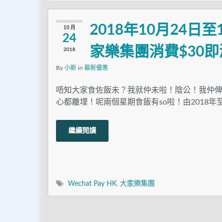
2018年10月24日至1
10 月
24
家樂集團消費$30即
2018
By
小斯
in
最新優惠
唔知大家食佐飯未？我就仲未啦！陰公！我仲
心都離埋！呢兩個星期食飯有so啦！由2018年至2
繼續閱讀
Wechat Pay HK
,
大家樂集團