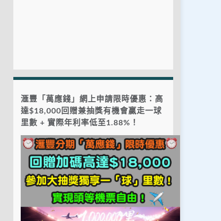
滙豐「萬應錢」網上申請限時優惠：高
達$18,000回贈兼抽獎有機會贏走一球
里數 + 實際年利率低至1.88%！