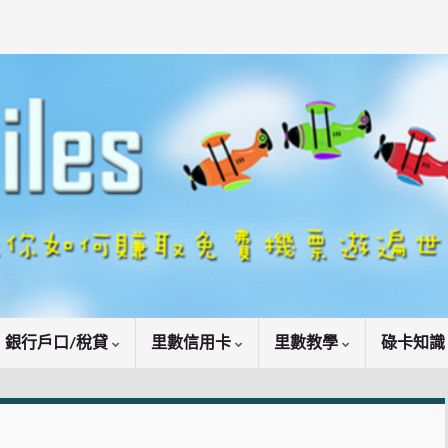
銀行戶口/稅貸
里數信用卡
里數教學
碌卡知