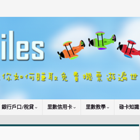
銀行戶口/稅貸
里數信用卡
里數教學
碌卡知