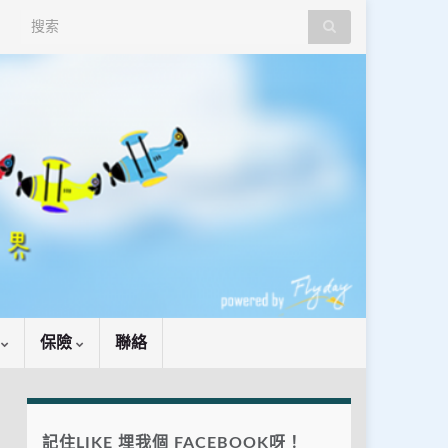
Search for:
識
保險
聯絡
記住LIKE 埋我個 FACEBOOK呀！