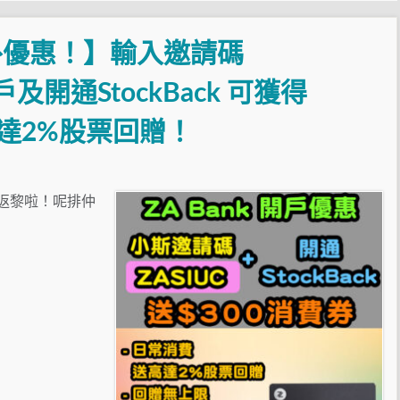
斯額外優惠！】輸入邀請碼
及開通StockBack 可獲得
高達2%股票回贈！
優惠返黎啦！呢排仲