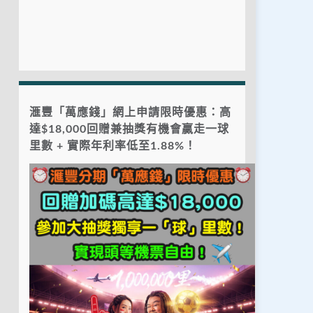
滙豐「萬應錢」網上申請限時優惠：高
達$18,000回贈兼抽獎有機會贏走一球
里數 + 實際年利率低至1.88%！