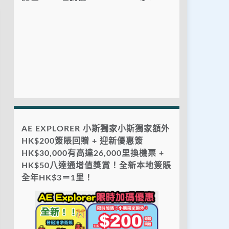
AE EXPLORER 小斯獨家小斯獨家額外
HK$200簽賬回贈 + 迎新優惠簽
HK$30,000有高達26,000里換機票 +
HK$50八達通增值獎賞！全新本地簽賬
全年HK$3＝1里！