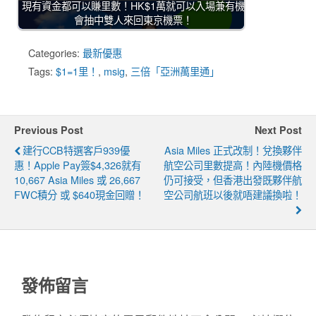
現有資金都可以賺里數！HK$1萬就可以入場兼有機
會抽中雙人來回東京機票！
Categories:
最新優惠
Tags:
$1=1里！
,
msig
,
三倍「亞洲萬里通」
Previous Post
Next Post
建行CCB特選客戶939優
Asia Miles 正式改制！兌換夥伴
惠！Apple Pay簽$4,326就有
航空公司里數提高！內陸機價格
10,667 Asia Miles 或 26,667
仍可接受，但香港出發既夥伴航
FWC積分 或 $640現金回贈！
空公司航班以後就唔建議換啦！
發佈留言