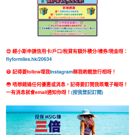
😍 經小斯申請信用卡/戶口/稅貸有額外積分/禮券/現金呀：
flyformiles.hk/20634
😆 記得要follow埋我
Instagram
睇我啲靚旅行相呀！
😳 唔想錯過任何優惠或消息，記得要訂閱我既電子報呀！
一有消息就會email通知你呀！
(按我登記訂閱)