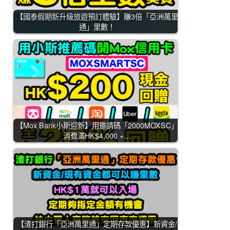
【國泰假期新升級旅遊預訂體驗】賺3倍「亞洲萬里
通」里數！
【Mox Bank小斯迎新】用邀請碼「2000MOXSC」
消費滿HK$4,000 +…
【渣打銀行「亞洲萬里通」定期存款優惠】新資金/