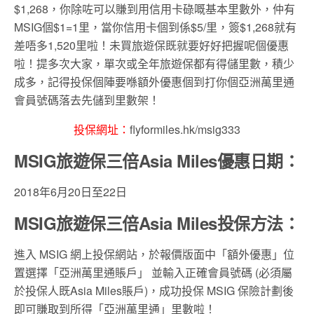
$1,268，你除咗可以賺到用信用卡碌嘅基本里數外，仲有
MSIG個$1=1里，當你信用卡個到係$5/里，簽$1,268就有
差唔多1,520里啦！未買旅遊保既就要好好把握呢個優惠
啦！提多次大家，單次或全年旅遊保都有得儲里數，積少
成多，記得投保個陣要喺額外優惠個到打你個亞洲萬里通
會員號碼落去先儲到里數架！
投保網址：
flyformiles.hk/msig333
MSIG旅遊保三倍Asia Miles優惠日期：
2018年6月20日至22日
MSIG旅遊保三倍Asia Miles投保方法：
進入
MSIG
網上投保網站，於報價版面中「額外優惠」位
置選擇「亞洲萬里通賬戶」 並輸入正確會員號碼 (必須屬
於投保人既Asia Miles賬戶)，成功投保
MSIG
保險計劃後
即可賺取到所得「亞洲萬里通」里數啦！