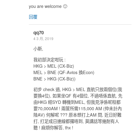
you are welcome 🙂
回覆
qq70
4 3 月, 2019
小斯,
我初部決定咁玩 :
HKG > MEL (CX-Biz)
MEL > BNE (QF-Avios 換Econ)
BNE > HKG (CX-Biz))
初步 check 過, HKG > MEL 直航只放兩個位(我
要換4位), 如果坐QF 有4個位, 不過唔係直航, 先
由HKG 經SYD 轉機到MEL, 但我見淨係呢程都
要70,000AM ! 兩筐所需115,000 AM (仲未計內
陸AV) 何解呢 ??? 原本想打上AM 問, 近日好難
打, 打足成日連線都攞唔到, 莫講話等幾耐有人
聽 ! 麻煩你解答, thx !