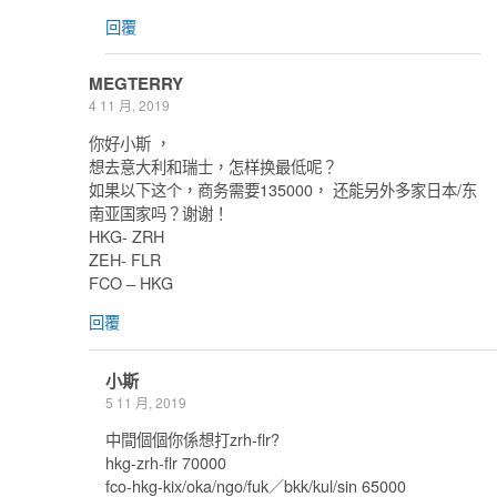
回覆
MEGTERRY
4 11 月, 2019
你好小斯 ，
想去意大利和瑞士，怎样换最低呢？
如果以下这个，商务需要135000， 还能另外多家日本/东
南亚国家吗？谢谢！
HKG- ZRH
ZEH- FLR
FCO – HKG
回覆
小斯
5 11 月, 2019
中間個個你係想打zrh-flr?
hkg-zrh-flr 70000
fco-hkg-kix/oka/ngo/fuk／bkk/kul/sin 65000