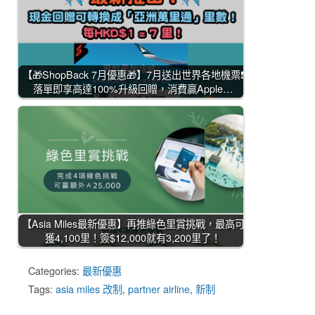
【🎁ShopBack 7月優惠🎁】7月送出世界各地機票❗
落單即享高達100%升級回贈，消費贏Apple…
【Asia Miles最新優惠】再推綠色里賞挑戰，最高可
獲4,100里！簽$12,000就有3,200里了！
Categories:
最新優惠
Tags:
asia miles 改制
,
partner airline
,
新制