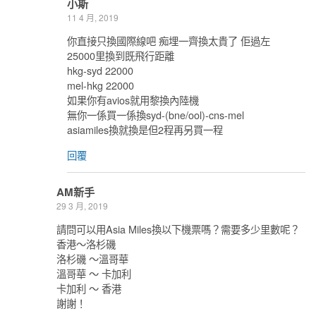
小斯
11 4 月, 2019
你直接只換國際線吧 痴埋一齊換太貴了 佢過左
25000里換到既飛行距離
hkg-syd 22000
mel-hkg 22000
如果你有avios就用黎換內陸機
無你一係買一係換syd-(bne/ool)-cns-mel
asiamiles換就換是但2程再另買一程
回覆
AM新手
29 3 月, 2019
請問可以用Asia Miles換以下機票嗎？需要多少里數呢？
香港～洛杉磯
洛杉磯 ～溫哥華
溫哥華 ～ 卡加利
卡加利 ～ 香港
謝謝！