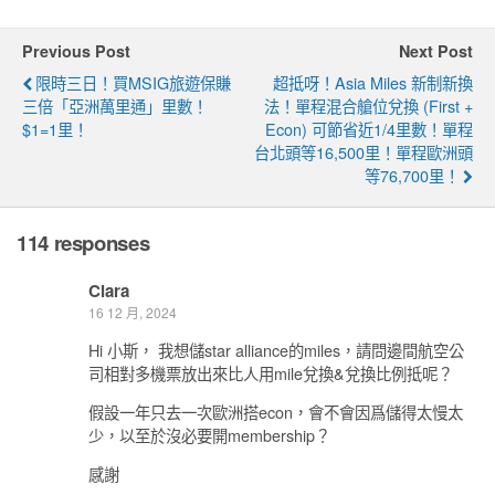
Previous Post
Next Post
限時三日！買MSIG旅遊保賺
超抵呀！Asia Miles 新制新換
三倍「亞洲萬里通」里數！
法！單程混合艙位兌換 (First +
$1=1里！
Econ) 可節省近1/4里數！單程
台北頭等16,500里！單程歐洲頭
等76,700里！
114 responses
Clara
16 12 月, 2024
Hi 小斯， 我想儲star alliance的miles，請問邊間航空公
司相對多機票放出來比人用mile兌換&兌換比例抵呢？
假設一年只去一次歐洲搭econ，會不會因爲儲得太慢太
少，以至於沒必要開membership？
感謝