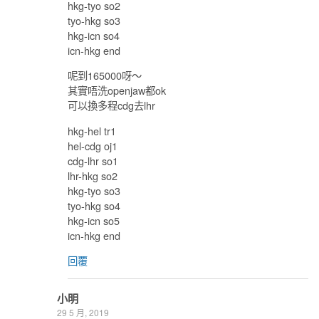
hkg-tyo so2
tyo-hkg so3
hkg-icn so4
icn-hkg end
呢到165000呀～
其實唔洗openjaw都ok
可以換多程cdg去lhr
hkg-hel tr1
hel-cdg oj1
cdg-lhr so1
lhr-hkg so2
hkg-tyo so3
tyo-hkg so4
hkg-icn so5
icn-hkg end
回覆
小明
29 5 月, 2019