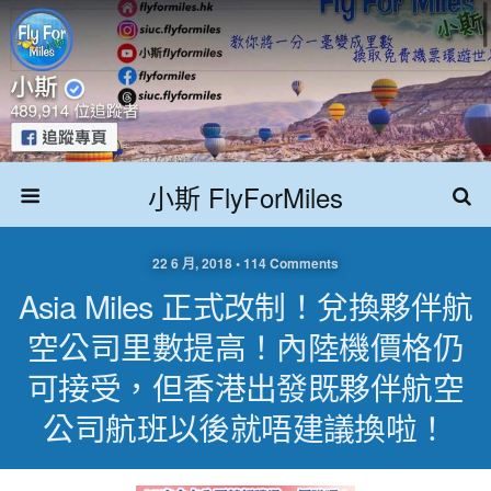
小斯 FlyForMiles
22 6 月, 2018 • 114 Comments
Asia Miles 正式改制！兌換夥伴航
空公司里數提高！內陸機價格仍
可接受，但香港出發既夥伴航空
公司航班以後就唔建議換啦！