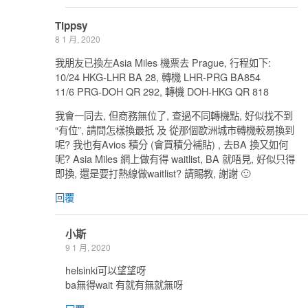
Tippsy
8 1 月, 2020
我朋友已換左Asia Miles 機票去 Prague, 行程如下:
10/24 HKG-LHR BA 28, 轉機 LHR-PRG BA854
11/6 PRG-DOH QR 292, 轉機 DOH-HKG QR 818
我會一同去, 但商務無位了, 查過不同轉機點, 好似找不到
“有位”, 請問怎樣換最扺 及 從那個歐洲城市轉機較易換到
呢? 我也有Avios 積分 (會買積分補貼) , 去BA 換又如何
呢? Asia Miles 網上做有得 waitlist, BA 就唔見, 好似只得
即換, 還是要打熱線做waitlist? 請賜教, 謝謝 🙂
回覆
小斯
9 1 月, 2020
helsinki可以望望呀
ba無得wait 有就有無就無呀