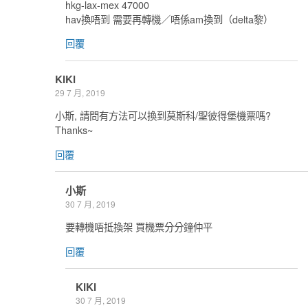
hkg-lax-mex 47000
hav換唔到 需要再轉機／唔係am換到（delta黎）
回覆
KiKi
29 7 月, 2019
小斯, 請問有方法可以換到莫斯科/聖彼得堡機票嗎?
Thanks~
回覆
小斯
30 7 月, 2019
要轉機唔抵換架 買機票分分鐘仲平
回覆
KiKi
30 7 月, 2019