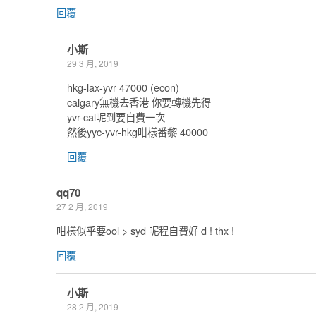
回覆
小斯
29 3 月, 2019
hkg-lax-yvr 47000 (econ)
calgary無機去香港 你要轉機先得
yvr-cal呢到要自費一次
然後yyc-yvr-hkg咁樣番黎 40000
回覆
qq70
27 2 月, 2019
咁樣似乎要ool > syd 呢程自費好 d ! thx !
回覆
小斯
28 2 月, 2019