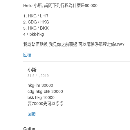
Hello 小斯, 請問下列行程為什麼是60,000
1, HKG / LHR
2, CDG / HKG
3, HKG / BKK
4，bkk-hkg
我諗緊佢點換 我見你之前覆過 可以講係淨單程定係OW?
回覆
小斯
31 5 月, 2019
hkg-lhr 30000
cdg-hkg-bkk 30000
bkk-hkg 10000
要70000先可以＠＠
回覆
Cathy