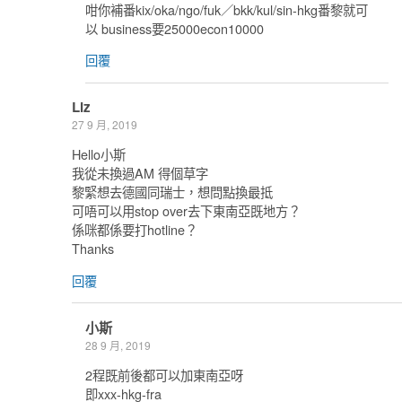
咁你補番kix/oka/ngo/fuk／bkk/kul/sin-hkg番黎就可
以 business要25000econ10000
回覆
Liz
27 9 月, 2019
Hello小斯
我從未換過AM 得個草字
黎緊想去德國同瑞士，想問點換最抵
可唔可以用stop over去下東南亞既地方？
係咪都係要打hotline？
Thanks
回覆
小斯
28 9 月, 2019
2程既前後都可以加東南亞呀
即xxx-hkg-fra