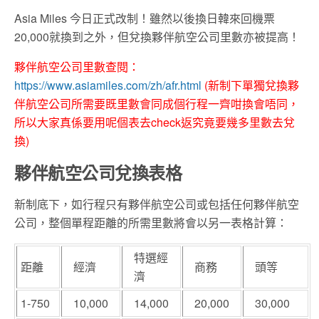
Asia Miles 今日正式改制！雖然以後換日韓來回機票
20,000就換到之外，但兌換夥伴航空公司里數亦被提高！
夥伴航空公司里數查閱：
https://www.asiamiles.com/zh/afr.html
(新制下單獨兌換夥
伴航空公司所需要既里數會同成個行程一齊咁換會唔同，
所以大家真係要用呢個表去check返究竟要幾多里數去兌
換)
夥伴航空公司兌換表格
新制底下，如行程只有夥伴航空公司或包括任何夥伴航空
公司，整個單程距離的所需里數將會以另一表格計算：
特選經
距離
經濟
商務
頭等
濟
1-750
10,000
14,000
20,000
30,000