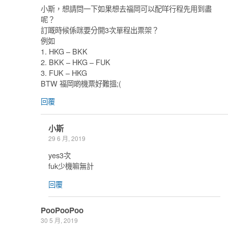
小斯，想請問一下如果想去福岡可以配咩行程先用到盡
呢？
訂嘅時候係咪要分開3次單程出票架？
例如
1. HKG – BKK
2. BKK – HKG – FUK
3. FUK – HKG
BTW 福岡啲機票好難搵;(
回覆
小斯
29 6 月, 2019
yes3次
fuk少機嘛無計
回覆
PooPooPoo
30 5 月, 2019