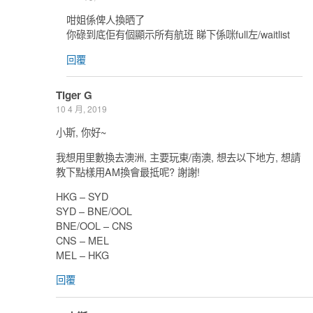
咁姐係俾人換晒了
你碌到底佢有個顯示所有航班 睇下係咪full左/waitlist
回覆
Tiger G
10 4 月, 2019
小斯, 你好~
我想用里數換去澳洲, 主要玩東/南澳, 想去以下地方, 想請
教下點樣用AM換會最抵呢? 謝謝!
HKG – SYD
SYD – BNE/OOL
BNE/OOL – CNS
CNS – MEL
MEL – HKG
回覆