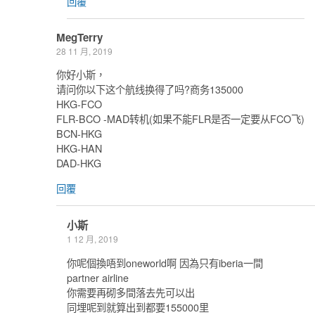
回覆
MegTerry
28 11 月, 2019
你好小斯，
请问你以下这个航线换得了吗?商务135000
HKG-FCO
FLR-BCO -MAD转机(如果不能FLR是否一定要从FCO飞)
BCN-HKG
HKG-HAN
DAD-HKG
回覆
小斯
1 12 月, 2019
你呢個換唔到oneworld啊 因為只有iberia一間
partner airline
你需要再砌多間落去先可以出
同埋呢到就算出到都要155000里