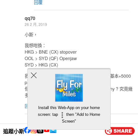
回覆
qq70
26 2 月, 2019
小斯，
我想咁換：
HKG > BNE (CX) stopover
OOL > SYD (QF) Openjaw
SYD > HKG (CX)
我全部換 biz , 應該 95,000 AM ??? (90,000 基本+5000
parnter airline) ???
但我上 AM check, 佢計我係 115,000 AM ! why ? 究竟幾
多先岩？ thx !
回覆
Install this Web-App on your home
screen: tap
then "Add to Home
小斯
Screen"
27 2 月, 2019
追蹤小斯