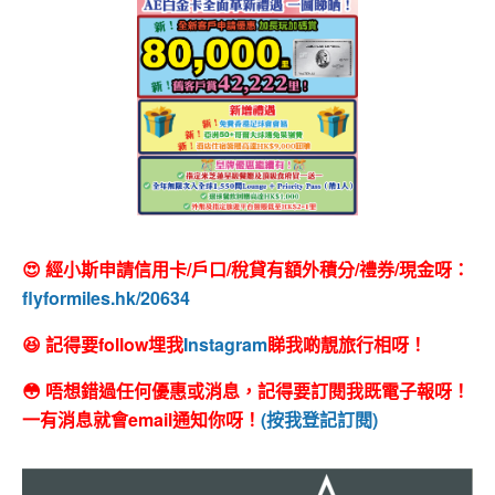
😍 經小斯申請信用卡/戶口/稅貸有額外積分/禮券/現金呀：
flyformiles.hk/20634
😆 記得要follow埋我
Instagram
睇我啲靚旅行相呀！
😳 唔想錯過任何優惠或消息，記得要訂閱我既電子報呀！
一有消息就會email通知你呀！
(按我登記訂閱)