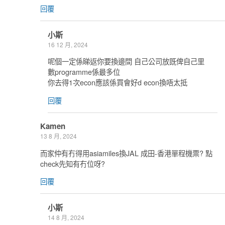
回覆
小斯
16 12 月, 2024
呢個一定係睇返你要換邊間 自己公司放既俾自己里
數programme係最多位
你去得1次econ應該係買會好d econ換唔太抵
回覆
Kamen
13 8 月, 2024
而家仲有冇得用asiamiles換JAL 成田-香港單程機票? 點
check先知有冇位呀?
回覆
小斯
14 8 月, 2024