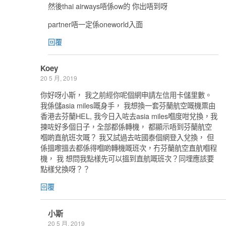
然後thai airways唔係ow的 你出唔到呀
partner唔一定係oneworld入面
回覆
Koey
20 5 月, 2019
你好呀小斯， 我之前經你呢個網申請左信用卡儲里數。
我係儲asia miles嘅身手， 我想換一套芬蘭航空嘅機票由
香港去芬蘭HEL, 我今日入咗去asia miles嗰度咁兌換，我
揀咗好多個日子，全部都係轉機， 都顯示唔到芬蘭航空
嗰啲直航班次嘅？ 我又試過去咗國泰個網登入兌換， 但
係搵嚟搵去都係得嗰啲轉機嘅班次，冇芬蘭航空直航嗰程
機， 我 想問我點樣先可以搵到直航嘅班次？同埋應該要
點樣兌換呀？？
回覆
小斯
20 5 月, 2019