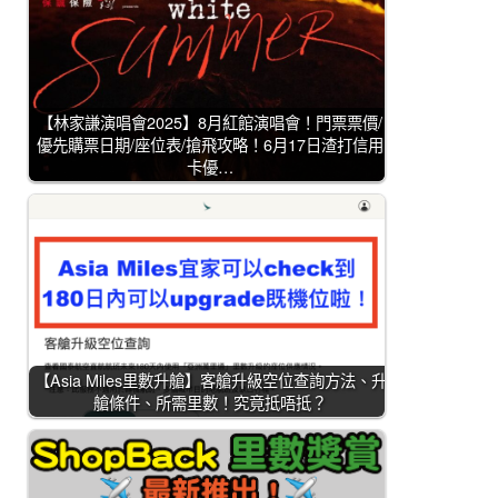
【林家謙演唱會2025】8月紅館演唱會！門票票價/
優先購票日期/座位表/搶飛攻略！6月17日渣打信用
卡優…
【Asia Miles里數升艙】客艙升級空位查詢方法、升
艙條件、所需里數！究竟抵唔抵？