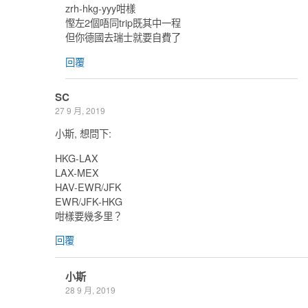
zrh-hkg-yyy咁樣
慳左2個唔同trip既其中一程
但你德國去瑞士就要自費了
回覆
SC
27 9 月, 2019
小斯, 想問下:
HKG-LAX
LAX-MEX
HAV-EWR/JFK
EWR/JFK-HKG
咁樣要幾多里？
回覆
小斯
28 9 月, 2019