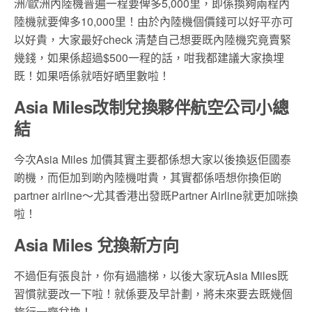
洲/歐洲內陸機普遍一程要俾多5,000里，即係換夠兩程內
陸機就要俾多10,000里！由於內陸機個價錢可以好平亦可
以好貴，大家最好check 清楚自己想要既內陸機究竟賣緊
幾錢，如果係超過$500一程的話，咁我都建議大家換埋
既！如果唔係就唔好晒里數啦！
Asia Miles改制兌換夥伴航空公司小總
結
今次Asia Miles 加價其實主要都係想大家以後換返佢國泰
啲機，而佢加到啲內陸機咁貴，其實都係唔想你換佢啲
partner airline～尤其香港出發既Partner Airline就更加咪換
啦！
Asia Miles 兌換新方向
不過佢有張良計，你有過牆梯，以後大家玩Asia Miles既
習慣就要改一下啦！就係要及早計劃，將未來要去既幾個
旅行一齊兌換！