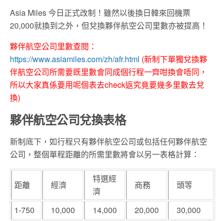
Asia Miles 今日正式改制！雖然以後換日韓來回機票
20,000就換到之外，但兌換夥伴航空公司里數亦被提高！
夥伴航空公司里數查閱：
https://www.asiamiles.com/zh/afr.html
(新制下單獨兌換夥
伴航空公司所需要既里數會同成個行程一齊咁換會唔同，
所以大家真係要用呢個表去check返究竟要幾多里數去兌
換)
夥伴航空公司兌換表格
新制底下，如行程只有夥伴航空公司或包括任何夥伴航空
公司，整個單程距離的所需里數將會以另一表格計算：
特選經
距離
經濟
商務
頭等
濟
1-750
10,000
14,000
20,000
30,000