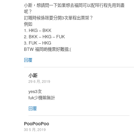
小斯，想請問一下如果想去福岡可以配咩行程先用到盡
呢？
訂嘅時候係咪要分開3次單程出票架？
例如
1. HKG – BKK
2. BKK – HKG – FUK
3. FUK – HKG
BTW 福岡啲機票好難搵;(
回覆
小斯
29 6 月, 2019
yes3次
fuk少機嘛無計
回覆
PooPooPoo
30 5 月, 2019