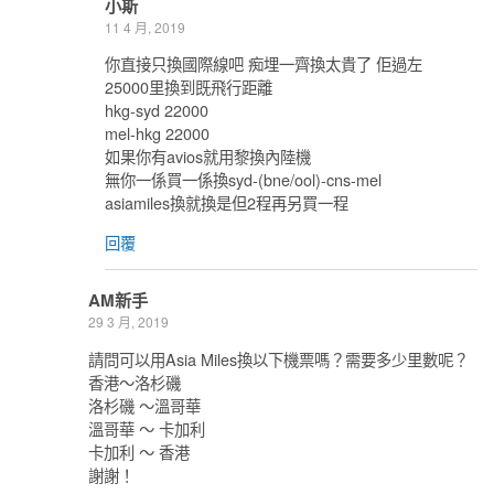
小斯
11 4 月, 2019
你直接只換國際線吧 痴埋一齊換太貴了 佢過左
25000里換到既飛行距離
hkg-syd 22000
mel-hkg 22000
如果你有avios就用黎換內陸機
無你一係買一係換syd-(bne/ool)-cns-mel
asiamiles換就換是但2程再另買一程
回覆
AM新手
29 3 月, 2019
請問可以用Asia Miles換以下機票嗎？需要多少里數呢？
香港～洛杉磯
洛杉磯 ～溫哥華
溫哥華 ～ 卡加利
卡加利 ～ 香港
謝謝！