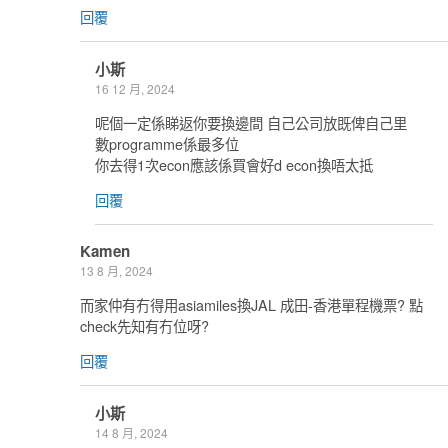
回覆
小斯
16 12 月, 2024
呢個一定係睇返你要換邊間 自己公司放既俾自己里
數programme係最多位
你去得1次econ應該係買會好d econ換唔太抵
回覆
Kamen
13 8 月, 2024
而家仲有冇得用asiamiles換JAL 成田-香港單程機票? 點
check先知有冇位呀?
回覆
小斯
14 8 月, 2024