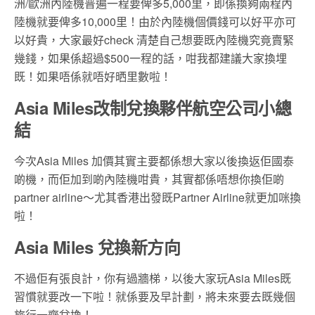
洲/歐洲內陸機普遍一程要俾多5,000里，即係換夠兩程內
陸機就要俾多10,000里！由於內陸機個價錢可以好平亦可
以好貴，大家最好check 清楚自己想要既內陸機究竟賣緊
幾錢，如果係超過$500一程的話，咁我都建議大家換埋
既！如果唔係就唔好晒里數啦！
Asia Miles改制兌換夥伴航空公司小總
結
今次Asia Miles 加價其實主要都係想大家以後換返佢國泰
啲機，而佢加到啲內陸機咁貴，其實都係唔想你換佢啲
partner airline～尤其香港出發既Partner Airline就更加咪換
啦！
Asia Miles 兌換新方向
不過佢有張良計，你有過牆梯，以後大家玩Asia Miles既
習慣就要改一下啦！就係要及早計劃，將未來要去既幾個
旅行一齊兌換！