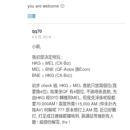
you are welcome 🙂
回覆
qq70
4 3 月, 2019
小斯,
我初部決定咁玩 :
HKG > MEL (CX-Biz)
MEL > BNE (QF-Avios 換Econ)
BNE > HKG (CX-Biz))
初步 check 過, HKG > MEL 直航只放兩個位(我
要換4位), 如果坐QF 有4個位, 不過唔係直航, 先
由HKG 經SYD 轉機到MEL, 但我見淨係呢程都
要70,000AM ! 兩筐所需115,000 AM (仲未計內
陸AV) 何解呢 ??? 原本想打上AM 問, 近日好難
打, 打足成日連線都攞唔到, 莫講話等幾耐有人
聽 ! 麻煩你解答, thx !