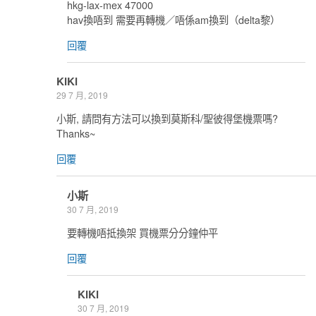
hkg-lax-mex 47000
hav換唔到 需要再轉機／唔係am換到（delta黎）
回覆
KiKi
29 7 月, 2019
小斯, 請問有方法可以換到莫斯科/聖彼得堡機票嗎?
Thanks~
回覆
小斯
30 7 月, 2019
要轉機唔抵換架 買機票分分鐘仲平
回覆
KiKi
30 7 月, 2019