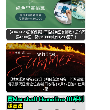
【Asia Miles最新優惠】再推綠色里賞挑戰，最高可
獲4,100里！簽$12,000就有3,200里了！
【林家謙演唱會2025】8月紅館演唱會！門票票價/
優先購票日期/座位表/搶飛攻略！6月17日渣打信用
卡優…