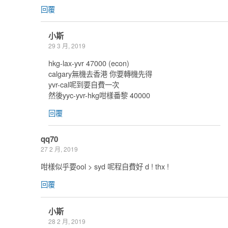
回覆
小斯
29 3 月, 2019
hkg-lax-yvr 47000 (econ)
calgary無機去香港 你要轉機先得
yvr-cal呢到要自費一次
然後yyc-yvr-hkg咁樣番黎 40000
回覆
qq70
27 2 月, 2019
咁樣似乎要ool > syd 呢程自費好 d ! thx !
回覆
小斯
28 2 月, 2019