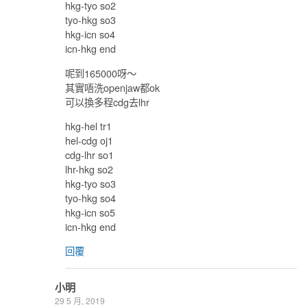
hkg-tyo so2
tyo-hkg so3
hkg-icn so4
icn-hkg end
呢到165000呀～
其實唔洗openjaw都ok
可以換多程cdg去lhr
hkg-hel tr1
hel-cdg oj1
cdg-lhr so1
lhr-hkg so2
hkg-tyo so3
tyo-hkg so4
hkg-icn so5
icn-hkg end
回覆
小明
29 5 月, 2019