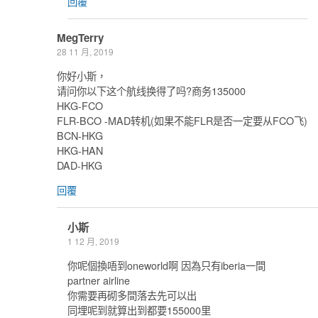
回覆
MegTerry
28 11 月, 2019
你好小斯，
请问你以下这个航线换得了吗?商务135000
HKG-FCO
FLR-BCO -MAD转机(如果不能FLR是否一定要从FCO飞)
BCN-HKG
HKG-HAN
DAD-HKG
回覆
小斯
1 12 月, 2019
你呢個換唔到oneworld啊 因為只有iberia一間
partner airline
你需要再砌多間落去先可以出
同埋呢到就算出到都要155000里