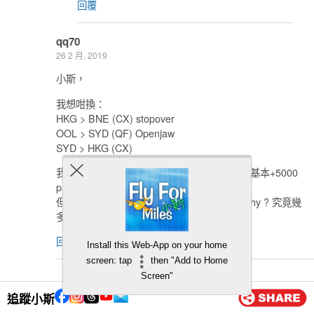
回覆
qq70
26 2 月, 2019
小斯，
我想咁換：
HKG > BNE (CX) stopover
OOL > SYD (QF) Openjaw
SYD > HKG (CX)
我全部換 biz , 應該 95,000 AM ??? (90,000 基本+5000
parnter airline) ???
但我上 AM check, 佢計我係 115,000 AM ! why ? 究竟幾
多先岩？ thx !
回覆
Install this Web-App on your home
screen: tap
then "Add to Home
小斯
Screen"
27 2 月, 2019
追蹤小斯