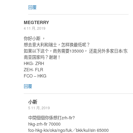
回覆
MEGTERRY
4 11 月, 2019
你好小斯 ，
想去意大利和瑞士，怎样换最低呢？
如果以下这个，商务需要135000， 还能另外多家日本/东
南亚国家吗？谢谢！
HKG- ZRH
ZEH- FLR
FCO – HKG
回覆
小斯
5 11 月, 2019
中間個個你係想打zrh-flr?
hkg-zrh-flr 70000
fco-hkg-kix/oka/ngo/fuk／bkk/kul/sin 65000