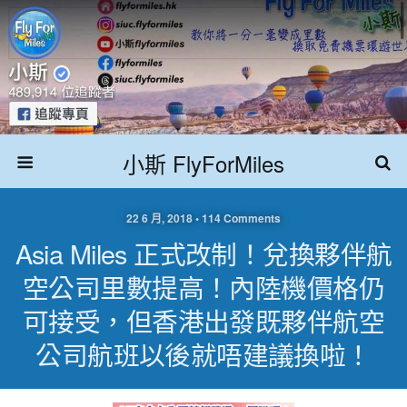
小斯 FlyForMiles
22 6 月, 2018 • 114 Comments
Asia Miles 正式改制！兌換夥伴航
空公司里數提高！內陸機價格仍
可接受，但香港出發既夥伴航空
公司航班以後就唔建議換啦！