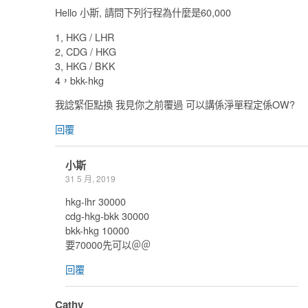
Hello 小斯, 請問下列行程為什麼是60,000
1, HKG / LHR
2, CDG / HKG
3, HKG / BKK
4，bkk-hkg
我諗緊佢點換 我見你之前覆過 可以講係淨單程定係OW?
回覆
小斯
31 5 月, 2019
hkg-lhr 30000
cdg-hkg-bkk 30000
bkk-hkg 10000
要70000先可以＠＠
回覆
Cathy