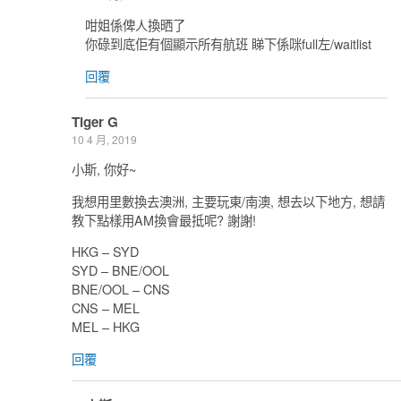
咁姐係俾人換晒了
你碌到底佢有個顯示所有航班 睇下係咪full左/waitlist
回覆
Tiger G
10 4 月, 2019
小斯, 你好~
我想用里數換去澳洲, 主要玩東/南澳, 想去以下地方, 想請
教下點樣用AM換會最抵呢? 謝謝!
HKG – SYD
SYD – BNE/OOL
BNE/OOL – CNS
CNS – MEL
MEL – HKG
回覆