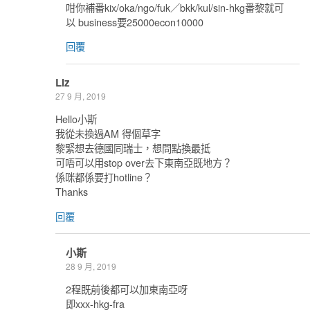
咁你補番kix/oka/ngo/fuk／bkk/kul/sin-hkg番黎就可
以 business要25000econ10000
回覆
Liz
27 9 月, 2019
Hello小斯
我從未換過AM 得個草字
黎緊想去德國同瑞士，想問點換最抵
可唔可以用stop over去下東南亞既地方？
係咪都係要打hotline？
Thanks
回覆
小斯
28 9 月, 2019
2程既前後都可以加東南亞呀
即xxx-hkg-fra