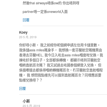
然後thai airways唔係ow的 你出唔到呀
partner唔一定係oneworld入面
回覆
Koey
20 5 月, 2019
你好呀小斯， 我之前經你呢個網申請左信用卡儲里數。
我係儲asia miles嘅身手， 我想換一套芬蘭航空嘅機票由
香港去芬蘭HEL, 我今日入咗去asia miles嗰度咁兌換，我
揀咗好多個日子，全部都係轉機， 都顯示唔到芬蘭航空
嗰啲直航班次嘅？ 我又試過去咗國泰個網登入兌換， 但
係搵嚟搵去都係得嗰啲轉機嘅班次，冇芬蘭航空直航嗰程
機， 我 想問我點樣先可以搵到直航嘅班次？同埋應該要
點樣兌換呀？？
回覆
小斯
20 5 月, 2019