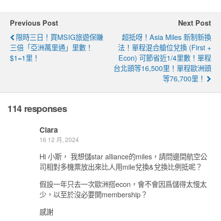
Previous Post
Next Post
限時三日！買MSIG旅遊保賺
超抵呀！Asia Miles 新制新換
三倍「亞洲萬里通」里數！
法！單程混合艙位兌換 (First +
$1=1里！
Econ) 可節省近1/4里數！單程
台北頭等16,500里！單程歐洲頭
等76,700里！
114 responses
Clara
16 12 月, 2024
Hi 小斯， 我想儲star alliance的miles，請問邊間航空公
司相對多機票放出來比人用mile兌換&兌換比例抵呢？
假設一年只去一次歐洲搭econ，會不會因爲儲得太慢太
少，以至於沒必要開membership？
感謝