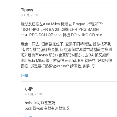
Tippsy
8 1 月, 2020
我朋友已換左Asia Miles 機票去 Prague, 行程如下:
10/24 HKG-LHR BA 28, 轉機 LHR-PRG BA854
11/6 PRG-DOH QR 292, 轉機 DOH-HKG QR 818
我會一同去, 但商務無位了, 查過不同轉機點, 好似找不到
“有位”, 請問怎樣換最扺 及 從那個歐洲城市轉機較易換到
呢? 我也有Avios 積分 (會買積分補貼) , 去BA 換又如何
呢? Asia Miles 網上做有得 waitlist, BA 就唔見, 好似只得
即換, 還是要打熱線做waitlist? 請賜教, 謝謝 🙂
回覆
小斯
9 1 月, 2020
helsinki可以望望呀
ba無得wait 有就有無就無呀