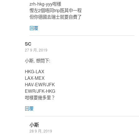
zrh-hkg-yyy咁樣
慳左2個唔同trip既其中一程
但你德國去瑞士就要自費了
回覆
SC
27 9 月, 2019
小斯, 想問下:
HKG-LAX
LAX-MEX
HAV-EWR/JFK
EWR/JFK-HKG
咁樣要幾多里？
回覆
小斯
28 9 月, 2019