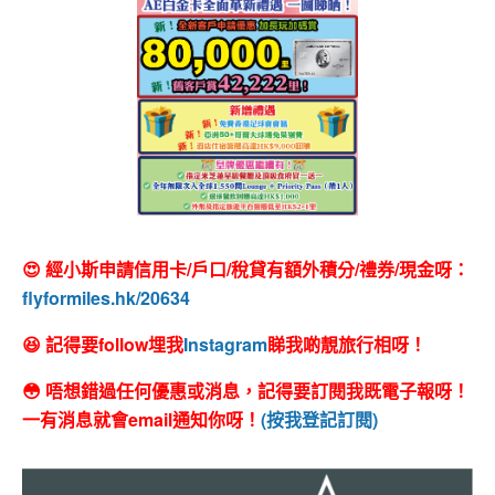
😍 經小斯申請信用卡/戶口/稅貸有額外積分/禮券/現金呀：
flyformiles.hk/20634
😆 記得要follow埋我
Instagram
睇我啲靚旅行相呀！
😳 唔想錯過任何優惠或消息，記得要訂閱我既電子報呀！
一有消息就會email通知你呀！
(按我登記訂閱)