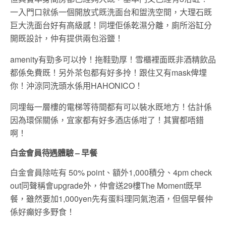
一入門口就係一個開放式既洗面台和盥洗空間，大理石既
巨大洗面台好有高級感！同埋佢係乾濕分離，廁所浴缸分
開既設計，仲有提供兩包浴鹽！
amenity有勁多可以拎！拖鞋勁厚！雪櫃裡面既非酒精飲品
都係免費既！另外茶包都有好多拎！跟住又有mask俾埋
你！沖涼同洗頭水係用HAHONICO！
同埋每一層樓的電梯等待間都有可以裝水既地方！估計係
因為環保關係，宜家都有好多酒店係咁了！其實都唔錯
啊！
白金會員待遇體驗 – 早餐
白金會員除咗有 50% point、額外1,000積分、4pm check
out同聲稱會upgrade外，仲會送29樓The Moment既早
餐，雖然要加1,000yen先有蛋料理同氣泡酒，但個早餐仲
係好癲好多野食！