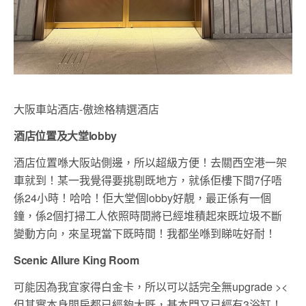
大阪車站酒店-傲途格精選酒店
酒店位置及大堂lobby
酒店位置喺大阪站側邊，所以超級方便！去關西空港一架
車就到！某一我覺得要挑剔既地方，就係佢樓下間7仔唔
係24小時！哈哈！佢大堂個lobby好靚，最正係有一個
鐘，係2個打掃工人依照時間將已經堆積起來既垃圾不斷
變動方向，來呈現當下既時間！我都坐喺到睇咗好耐！
Scenic Allure King Room
可能因為我宜家得白金卡，所以可以話完全無upgrade ><
但其實本身間房都已經夠大既，基本門又已經有3浴缸！