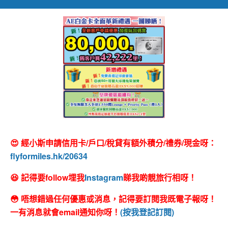
😍 經小斯申請信用卡/戶口/稅貸有額外積分/禮券/現金呀：
flyformiles.hk/20634
😆 記得要follow埋我
Instagram
睇我啲靚旅行相呀！
😳 唔想錯過任何優惠或消息，記得要訂閱我既電子報呀！
一有消息就會email通知你呀！
(按我登記訂閱)