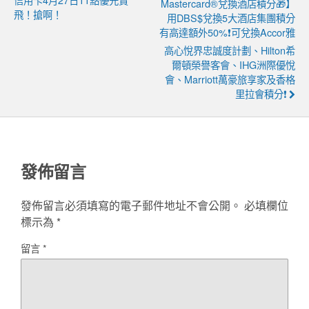
Mastercard®兌換酒店積分🎁】
飛！搶啊！
用DBS$兌換5大酒店集團積分
有高達額外50%❗可兌換Accor雅
高心悅界忠誠度計劃、Hilton希
爾頓榮譽客會、IHG洲際優悅
會、Marriott萬豪旅享家及香格
里拉會積分❗
發佈留言
發佈留言必須填寫的電子郵件地址不會公開。
必填欄位
標示為
*
留言
*