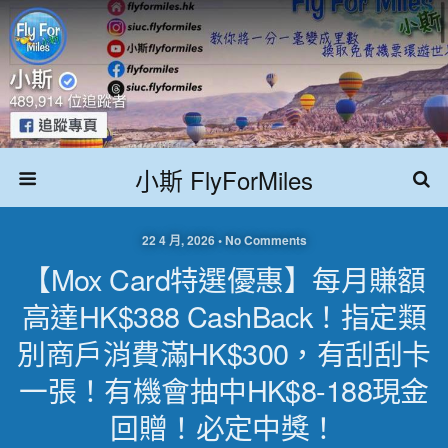
小斯 FlyForMiles
22 4 月, 2026 • No Comments
【Mox Card特選優惠】每月賺額
高達HK$388 CashBack！指定類
別商戶消費滿HK$300，有刮刮卡
一張！有機會抽中HK$8-188現金
回贈！必定中獎！