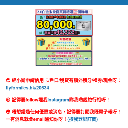
😍 經小斯申請信用卡/戶口/稅貸有額外積分/禮券/現金呀：
flyformiles.hk/20634
😆 記得要follow埋我
Instagram
睇我啲靚旅行相呀！
😳 唔想錯過任何優惠或消息，記得要訂閱我既電子報呀！
一有消息就會email通知你呀！
(按我登記訂閱)