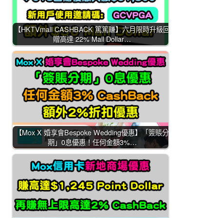
【HKTVmall CASHBACK 篤篤賺】六月限時升級回
贈高達 22% Mall Dollar…
【Mox X 婚享會Bespoke Wedding優惠】「簽賬分
期」0息優惠！任何金額3%…