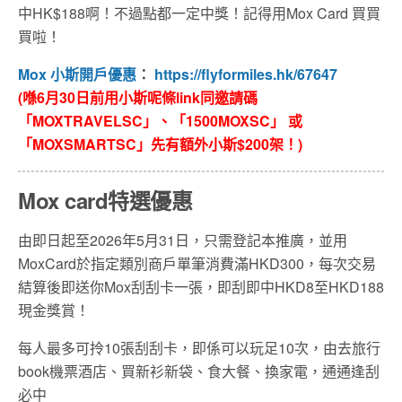
中HK$188啊！不過點都一定中獎！記得用Mox Card 買買
買啦！
Mox 小斯開戶優惠
：
https://flyformiles.hk/67647
(喺6月30日前用小斯呢條link同邀請碼
「MOXTRAVELSC」、「1500MOXSC」 或
「MOXSMARTSC」先有額外小斯$200架！)
Mox card特選優惠
由即日起至2026年5月31日，只需登記本推廣，並用
MoxCard於指定類別商戶單筆消費滿HKD300，每次交易
結算後即送你Mox刮刮卡一張，即刮即中HKD8至HKD188
現金獎賞！
每人最多可拎10張刮刮卡，即係可以玩足10次，由去旅行
book機票酒店、買新衫新袋、食大餐、換家電，通通逢刮
必中