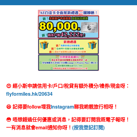
😍 經小斯申請信用卡/戶口/稅貸有額外積分/禮券/現金呀：
flyformiles.hk/20634
😆 記得要follow埋我
Instagram
睇我啲靚旅行相呀！
😳 唔想錯過任何優惠或消息，記得要訂閱我既電子報呀！
一有消息就會email通知你呀！
(按我登記訂閱)