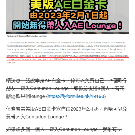
壞消息！話說本身AE白金卡，係可以免費自己 + 2個同行
朋友一齊入Centurion Lounge！即係前後腳3個人，有花
膠湯飲果個lounge (
https://flyformiles.hk/19193
)
但岩岩美美版AE白金卡宣佈由2023年2月起，再唔可以免
費帶人入Centurion Lounge！
如果想多個一個人一齊入Centurion Lounge，就唯有：