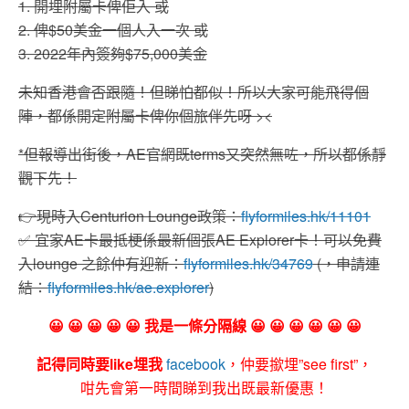
1. 開埋附屬卡俾佢入 或
2. 俾$50美金一個人入一次 或
3. 2022年內簽夠$75,000美金
未知香港會否跟隨！但睇怕都似！所以大家可能飛得個
陣，都係開定附屬卡俾你個旅伴先呀 ><
*但報導出街後，AE官網既terms又突然無咗，所以都係靜
觀下先！
👉
現時入Centurion Lounge政策：
flyformiles.hk/11101
✅
宜家AE卡最抵梗係最新個張AE Explorer卡！可以免費
入lounge 之餘仲有迎新：
flyformiles.hk/34769
(，申請連
結：
flyformiles.hk/ae.explorer
)
😀 😀 😀 😀 😀 我是一條分隔線 😀 😀 😀 😀 😀 😀
記得同時要like埋我
facebook
，仲要撳埋”see first”，
咁先會第一時間睇到我出既最新優惠！