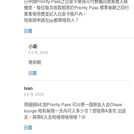
已申請Priority Pass之白金卡會員可付費攜同貴賓進入候
機室，每位每次收取相等於Priority Pass 標準會籍之同行
賓客使用費並記入白金卡賬戶內。
咁係咪申請左pp都帶唔到人？
回覆
小斯
2 6 月, 2024
帶到啊
回覆
Ivan
9 5 月, 2023
用細頭AE加Priority Pass 可以帶一個朋友入去Chase
lounge 咁有無限一天內可入多少次？即我帶A食完 出返
去，再帶B入去咁樣得唔得哩？🤣
回覆