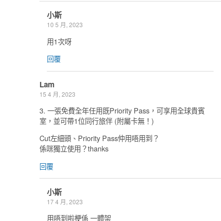
小斯
10 5 月, 2023
用1次呀
回覆
Lam
15 4 月, 2023
3. 一張免費全年任用既Priority Pass，可享用全球貴賓
室，並可帶1位同行旅伴 (附屬卡無！)
Cut左細頭、Priority Pass仲用唔用到？
係咪獨立使用？thanks
回覆
小斯
17 4 月, 2023
用唔到啦梗係 一體架