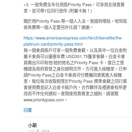
>3. 一張免費全年任用既Priority Pass，可享用全球貴賓
室，並可帶1位同行旅伴 (附屬卡無！)
關於用Priority Pass 帶一個人入去，我搵到哩段。咁到底
係免費帶一個人定要另外比錢？謝謝。
https://www.americanexpress.com/hk/ch/benefits/the-
platinum-card/priority-pass.html
每一個會員賬戶可享一個免費會籍，以及其中一位白金附
屬卡會員可以優惠年費 USD351.75獲享會籍。白金卡會
員需出示印有他/她的姓名之Priority Pass 卡，當日之登
機證及政府簽發之身份證明文件，方可進入候機室。已申
請Priority Pass之白金卡會員可付費攜同貴賓進入候機
室，每位每次收取相等於Priority Pass 標準會籍之同行賓
客使用費並記入白金卡賬戶內。合作夥伴及禮遇會有所更
改而不作任何通知。查閱使用貴賓室之細則，請瀏覽
www.prioritypass.com。
回覆
小斯
1 11 月, 2024