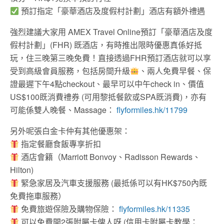
預訂指定「豪華酒店及度假村計劃」酒店有額外禮遇
強烈建議大家用 AMEX Travel Online預訂「豪華酒店及度
假村計劃」(FHR) 既酒店，有時推出限時優惠真係好抵
玩，住三晚第三晚免費！直接透過FHR預訂酒店就可以享
受到高級會員服務，包括房間升級
、兩人免費早餐、保
證最遲下午4點checkout、最早可以中午check in、價值
US$100既消費禮券 (可用黎抵餐飲或SPA既消費)，亦有
可能係雙人晚餐、Massage：
flyformiles.hk/11799
另外呢張白金卡仲有其他優惠架：
指定餐廳食飯專享折扣
酒店會籍（Marriott Bonvoy、Radisson Rewards、
Hilton)
緊急家居及汽車支援服務 (最抵係可以有HK$750內既
免費拖車服務）
免費旅遊保險及購物保險：
flyformiles.hk/11335
可以免費開2張附屬卡俾人呀 (信用卡附屬卡教學：