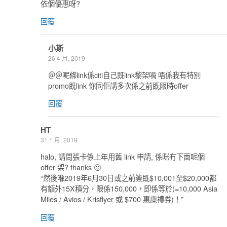
依個優惠呀?
回覆
小斯
26 4 月, 2019
＠＠呢條link係citi自己既link黎架喎 唔係我有特別
promo既link 你同佢講多次係之前既限時offer
回覆
HT
31 1 月, 2019
halo, 請問張卡係上年用舊 link 申請, 係咪冇下面呢個
offer 架? thanks 🙂
“然後喺2019年6月30日或之前簽既$10,001至$20,000都
有額外15X積分，限係150,000，即係等於(=10,000 Asia
Miles / Avios / Krisflyer 或 $700 惠康禮券)！”
回覆