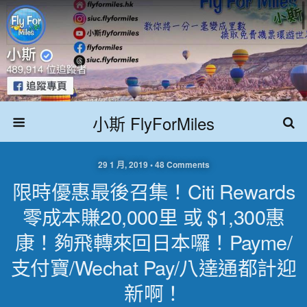
小斯 FlyForMiles
29 1 月, 2019 • 48 Comments
限時優惠最後召集！Citi Rewards
零成本賺20,000里 或 $1,300惠
康！夠飛轉來回日本囉！Payme/
支付寶/Wechat Pay/八達通都計迎
新啊！