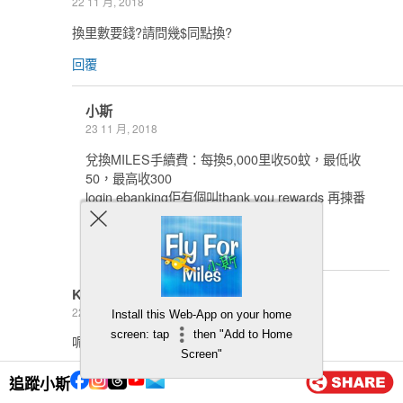
22 11 月, 2018
換里數要錢?請問幾$同點換?
回覆
小斯
23 11 月, 2018
兌換MILES手續費：每換5,000里收50蚊，最低收
50，最高收300
login ebanking佢有個叫thank you rewards 再揀番
換里數就可以
回覆
KK
22 11 月, 2018
Install this Web-App on your home
screen: tap
then "Add to Home
呢張要不要收年費?
Screen"
回覆
追蹤小斯