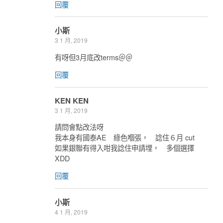
回覆
小斯
3 1 月, 2019
有呀但3月底改terms＠＠
回覆
KEN KEN
3 1 月, 2019
請問會點改法呀
我本身有國泰AE 綠色嗰張， 諗住６月 cut
如果銀聯有得入咁我諗住申請埋， 多個選擇
XDD
回覆
小斯
4 1 月, 2019