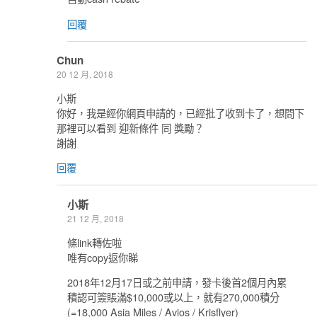
回覆
Chun
20 12 月, 2018
小斯
你好，我是經你網頁申請的，已經批了收到卡了，想問下
那裡可以看到 迎新條件 同 獎勵？
謝謝
回覆
小斯
21 12 月, 2018
條link轉佐啦
唯有copy返你睇
2018年12月17日或之前申請，發卡後首2個月內累
積認可簽賬滿$10,000或以上，就有270,000積分
(=18,000 Asia Miles / Avios / Krisflyer)