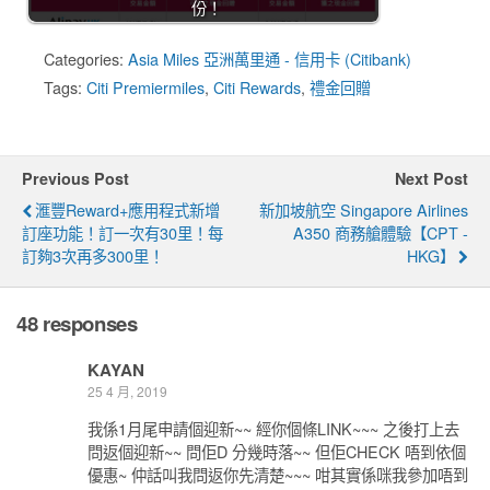
份！
Categories:
Asia Miles 亞洲萬里通 - 信用卡 (Citibank)
Tags:
Citi Premiermiles
,
Citi Rewards
,
禮金回贈
Previous Post
Next Post
滙豐Reward+應用程式新增
新加坡航空 Singapore Airlines
訂座功能！訂一次有30里！每
A350 商務艙體驗【CPT -
訂夠3次再多300里！
HKG】
48 responses
KAYAN
25 4 月, 2019
我係1月尾申請個迎新~~ 經你個條LINK~~~ 之後打上去
問返個迎新~~ 問佢D 分幾時落~~ 但佢CHECK 唔到依個
優惠~ 仲話叫我問返你先清楚~~~ 咁其實係咪我參加唔到