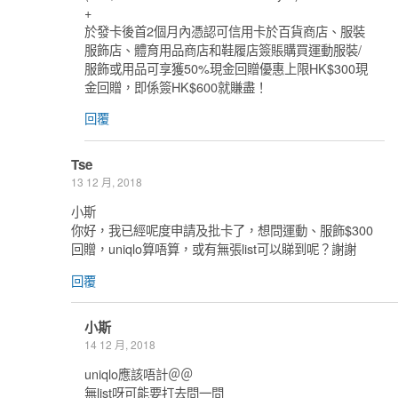
+
於發卡後首2個月內憑認可信用卡於百貨商店、服裝
服飾店、體育用品商店和鞋履店簽賬購買運動服裝/
服飾或用品可享獲50%現金回贈優惠上限HK$300現
金回贈，即係簽HK$600就賺盡！
回覆
Tse
13 12 月, 2018
小斯
你好，我已經呢度申請及批卡了，想問運動、服飾$300
回贈，uniqlo算唔算，或有無張list可以睇到呢？謝謝
回覆
小斯
14 12 月, 2018
uniqlo應該唔計＠＠
無list呀可能要打去問一問