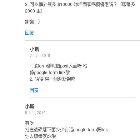
2. 可以額外簽多 $10000 賺埋而家呢個優惠嗎？（即賺多
2000 里）
謝謿：）
回覆
小斯
7 1 月, 2019
1.張form係呢個post入面呀 哈
係google form link黎
2. 唔得 得一個迎新架咋
回覆
小斯
5 1 月, 2019
有呀
批左後碌落下面少少有張google form既link
你去填番就ok啦