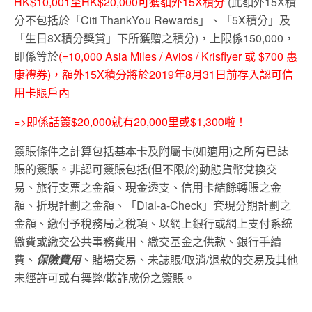
HK$10,001至HK$20,000可獲額外15X積分
(此額外15X積
分不包括於「Citi ThankYou Rewards」、「5X積分」及
「生日8X積分獎賞」下所獲贈之積分)，上限係150,000，
即係等於
(=10,000 Asia Miles / Avios / Krisflyer 或 $700 惠
康禮券)，額外15X積分將於2019年8月31日前存入認可信
用卡賬戶內
=>即係話簽$20,000就有20,000里或$1,300啦！
簽賬條件之計算包括基本卡及附屬卡(如適用)之所有已誌
賬的簽賬。非認可簽賬包括(但不限於)動態貨幣兌換交
易、旅行支票之金額、現金透支、信用卡結餘轉賬之金
額、折現計劃之金額、「Dial-a-Check」套現分期計劃之
金額、繳付予稅務局之稅項、以網上銀行或網上支付系統
繳費或繳交公共事務費用、繳交基金之供款、銀行手續
費、
保險費用
、賭場交易、未誌賬/取消/退款的交易及其他
未經許可或有舞弊/欺詐成份之簽賬。