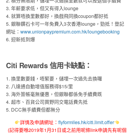
2. 積分無限期，儲埋一次過換里數就可以摼返個手續費
3. 年薪要求低，但又有得入lounge
4. 就算唔換里數都好，換戲飛同換coupon都好抵
5. 銀聯鑽石卡可一年免費入3次香港lounge，勁抵！登記
網址：
www.unionpaypremium.com.hk/loungebooking
6. 迎新抵到爆
Citi Rewards 信用卡缺點：
1. 換里數要錢，唔緊要，儲埋一次過先去換囉
2. 八達通自動增值服務得$15/里
3. 海外簽帳毫無優惠，但銀聯都係免手續費既
4. 超市、百貨公司買野同交電話費先抵
5. DCC無手續費但都無分
詳情及申請網址：
flyformiles.hk/citi.limit.offer
(記得要喺2019年1月31日或之前用呢條link申請先有呢個