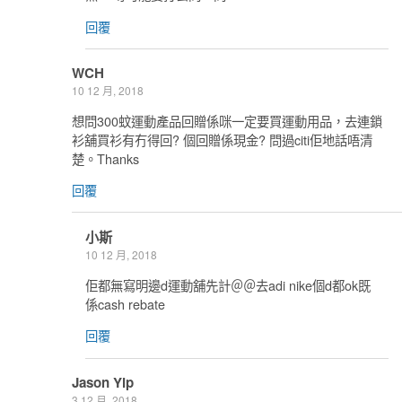
回覆
WCH
10 12 月, 2018
想問300蚊運動產品回贈係咪一定要買運動用品，去連鎖
衫舖買衫有冇得回? 個回贈係現金? 問過citi佢地話唔清
楚。Thanks
回覆
小斯
10 12 月, 2018
佢都無寫明邊d運動舖先計＠＠去adi nike個d都ok既
係cash rebate
回覆
Jason Yip
3 12 月, 2018