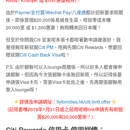
Avios / Krisflyer 或 $700 惠康禮券)！
由於
Payme
/
支付寶
/
Wechat Pay
/
八達通
都計迎新要求既關
係，即係簽個$20,000係易過食生菜，咁就零成本賺
20,000里 或 $1,300惠康！夠飛轉來回日本囉！
但至於你問我Citi 宜家咁多張卡都咁著數申請邊張好，我
覺得夠年薪就開
Citi PM
，唔夠先開Citi Rewards，想要回
贈就開
Citi Cash Back Visa
啦！
P.S. 由於銀聯可以入lounge既關係，所以好多人都會揀申
請銀聯，但因為今次張銀聯卡係無迎新既，所以記得係要
申請張Visa卡先，等張Visa卡批佐之後，先再開張銀聯用
黎入lounge呀！
詳情及申請網址：
flyformiles.hk/citi.limit.offer
(記得要喺2019年1月31日或之前用呢條link申請先有呢個
簽$20,000有20,000里架！)
Citi Rewards 信用卡 使用詳情：