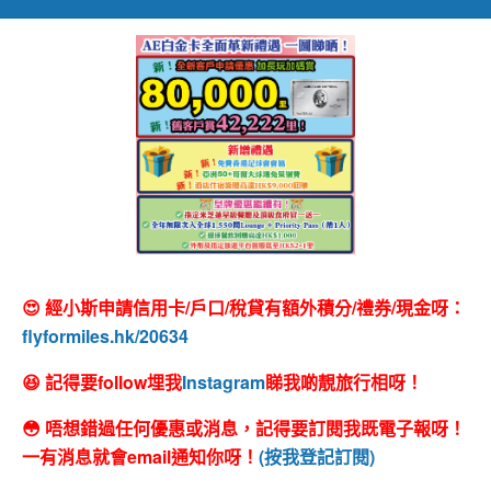
😍 經小斯申請信用卡/戶口/稅貸有額外積分/禮券/現金呀：
flyformiles.hk/20634
😆 記得要follow埋我
Instagram
睇我啲靚旅行相呀！
😳 唔想錯過任何優惠或消息，記得要訂閱我既電子報呀！
一有消息就會email通知你呀！
(按我登記訂閱)