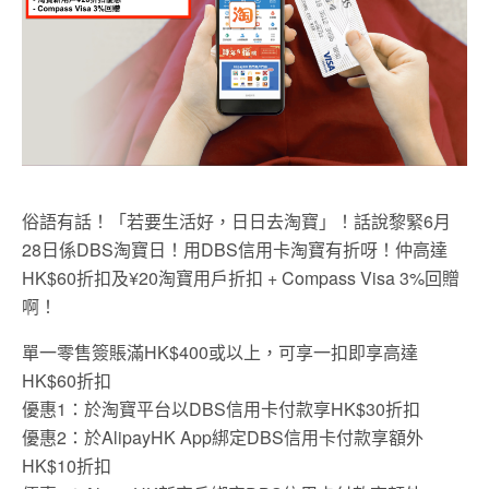
俗語有話！「若要生活好，日日去淘寶」！話說黎緊6月
28日係
DBS
淘寶日！用DBS信用卡淘寶有折呀！仲高達
HK$60折扣及¥20淘寶用戶折扣 + Compass Visa 3%回贈
啊！
單一零售簽賬滿
HK$400
或以上，可享一扣即享高達
HK$60
折扣
優惠
1
：於淘寶平台以
DBS
信用卡付款享
HK$30
折扣
優惠
2
：於
AlipayHK App
綁定
DBS
信用卡付款享額外
HK$10
折扣