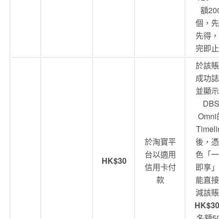
額20
個，先
先得，
完即止
於該賬
成功誌
並顯示
DB
Omni
Timeli
於淘寶平
後，憑
台以適用
色「一
HK$30
信用卡付
即享」
款
能直接
減該賬
HK$3
名額5