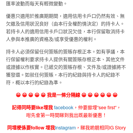
匯率波動而每天有輕微變動。
優惠只適用於推廣期期間，適用信用卡戶口仍然有效、無
欠繳及信用狀況良好（由本行全權酌情決定）的持卡人。
若持卡人的適用信用卡戶口狀況欠佳，本行保留取消持卡
人參與本推廣的資格及/或享受優惠的權利。
持卡人必須保留任何簽賬的簽賬存根正本。如有爭議，本
行保留權利要求持卡人提供有關簽賬存根正本、其他文件
或證據以作核實。已遞交的簽賬存根、文件及/或證據將不
獲發還。如就任何簽賬，本行的紀錄與持卡人的紀錄不
符，概以本行的紀錄為準。
😀 😀 😀 😀 😀 我是一條分隔線 😀 😀 😀 😀 😀 😀
記得同時要like埋我
facebook
，仲要撳埋”see first”，
咁先會第一時間睇到我出既最新優惠！
同埋梗係要follow 埋我
Instagram
，睇我啲靚相同IG Story