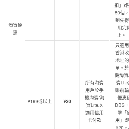
扣」)
50個
到先得
淘寶優
用完
惠
止。 
只適用
香港收
地址的
單。於
機淘寶
所有淘寶
寶Lit
用戶於手
賬前輸
機淘寶/淘
優惠
¥199或以上
¥20
寶Lite以
DBS
適用信用
擊「
卡付款
用」即
¥20