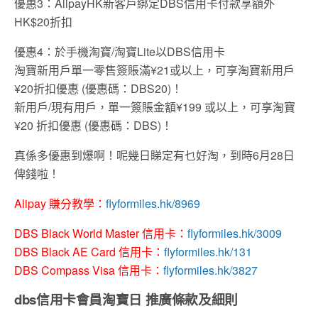
優惠
3
：
AlipayHK
新客戶
綁定
DBS
信用卡付款享額外
HK$20
折扣
優惠4：於手機淘寶
/
淘寶
Lite
以
DBS
信用卡
淘寶新用戶單一零售簽賬滿
¥21
或以上，可享淘寶新用戶
¥20
折扣優惠 (
優惠碼：
DBS20)！
新用戶/現有用戶，單一簽賬金額¥199 或以上，可享淘寶
¥20 折扣優惠 (
優惠碼：
DBS)！
真係多優惠到爆啊！呢幾日睇定有乜好淘，到時6月28日
俾錢啦！
Alipay 賺分教學：
flyformiles.hk/8969
DBS Black World Master 信用卡：
flyformiles.hk/3009
DBS Black AE Card 信用卡：
flyformiles.hk/131
DBS Compass Visa 信用卡：
flyformiles.hk/3827
dbs信用卡會員淘寶日 推廣條款及細則