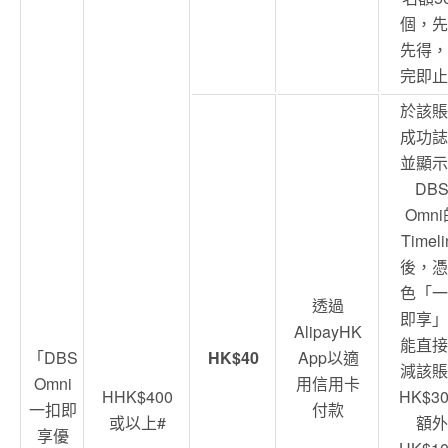
個，先
先得，
完即止
於該賬
成功誌
並顯示
DB
Omni
Timeli
後，憑
色「一
透過
即享」
AlipayHK
能直接
「DBS
HK$40
App以適
減該賬
Omni
用信用卡
HHK$400
HK$3
一扣即
付款
或以上#
額外
享優