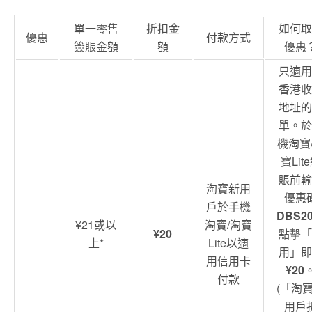
單一零售
折扣金
如何取
優惠
付款方式
簽賬金額
額
優惠
只適用
香港收
地址的
單。於
機淘寶
寶Lit
賬前輸
淘寶新用
優惠
戶於手機
DBS2
¥21或以
淘寶/淘寶
¥20
點擊「
上*
Lite以適
用」即
用信用卡
¥20
付款
(「淘
用戶