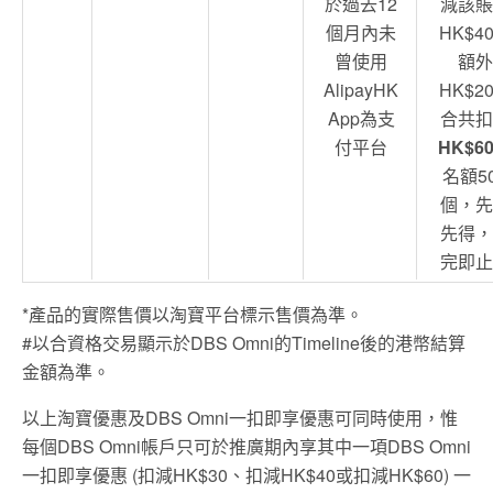
於過去12
減該賬
個月內未
HK$4
曾使用
額外
AlipayHK
HK$2
App為支
合共扣
付平台
HK$6
名額5
個，先
先得，
完即止
*產品的實際售價以淘寶平台標示售價為準。
#以合資格交易顯示於DBS Omni的Timeline後的港幣結算
金額為準。
以上淘寶優惠及DBS Omni一扣即享優惠可同時使用，惟
每個DBS Omni帳戶只可於推廣期內享其中一項DBS Omni
一扣即享優惠 (扣減HK$30、扣減HK$40或扣減HK$60) 一