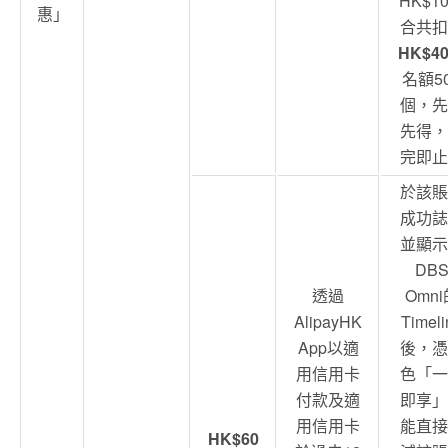
HK$1
惠」
合共扣
HK$4
名額5
個，先
先得，
完即止
於該賬
成功誌
並顯示
DB
透過
Omni
AlipayHK
Timeli
App以適
後，憑
用信用卡
色「一
付款及適
即享」
用信用卡
能直接
HK$60