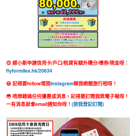
😍 經小斯申請信用卡/戶口/稅貸有額外積分/禮券/現金呀：
flyformiles.hk/20634
😆 記得要follow埋我
Instagram
睇我啲靚旅行相呀！
😳 唔想錯過任何優惠或消息，記得要訂閱我既電子報呀！
一有消息就會email通知你呀！
(按我登記訂閱)