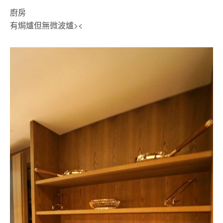
廚房
有焗爐但無微波爐><