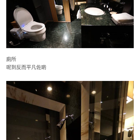
廁所
呢到反而平凡佐啲