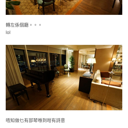
轉左係個廳。。。
lol
唔知做乜有部琴喺到咁有詩意