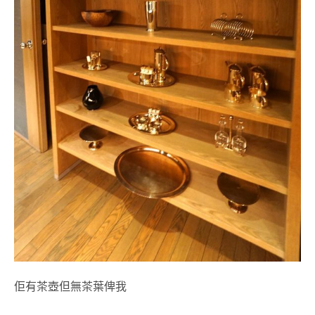
佢有茶壺但無茶葉俾我