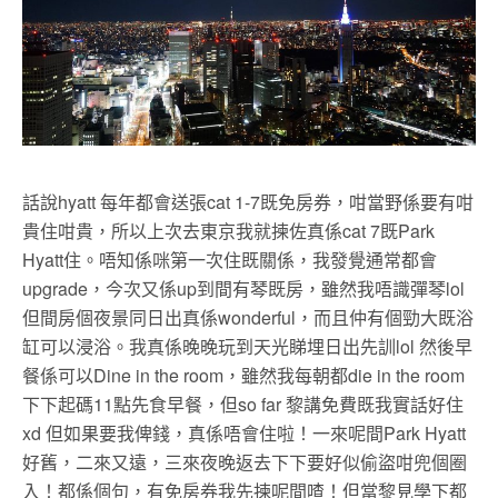
話說hyatt 每年都會送張cat 1-7既免房券，咁當野係要有咁
貴住咁貴，所以上次去東京我就揀佐真係cat 7既Park
Hyatt住。唔知係咪第一次住既關係，我發覺通常都會
upgrade，今次又係up到間有琴既房，雖然我唔識彈琴lol
但間房個夜景同日出真係wonderful，而且仲有個勁大既浴
缸可以浸浴。我真係晚晚玩到天光睇埋日出先訓lol 然後早
餐係可以Dine in the room，雖然我每朝都die in the room
下下起碼11點先食早餐，但so far 黎講免費既我實話好住
xd 但如果要我俾錢，真係唔會住啦！一來呢間Park Hyatt
好舊，二來又遠，三來夜晚返去下下要好似偷盜咁兜個圈
入！都係個句，有免房券我先揀呢間喳！但當黎見學下都