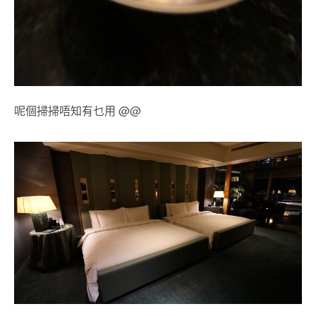
呢個掃掃唔知有乜用 @@