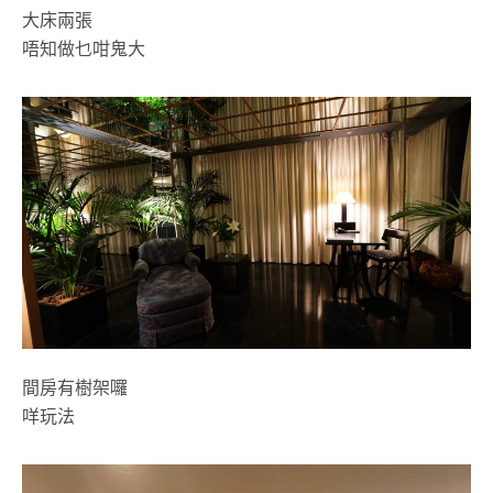
大床兩張
唔知做乜咁鬼大
間房有樹架囉
咩玩法