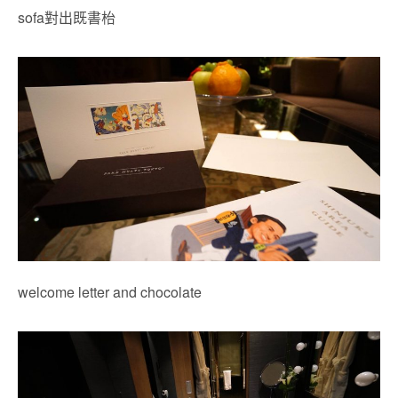
sofa對出既書枱
welcome letter and chocolate