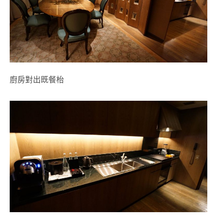
廚房對出既餐枱