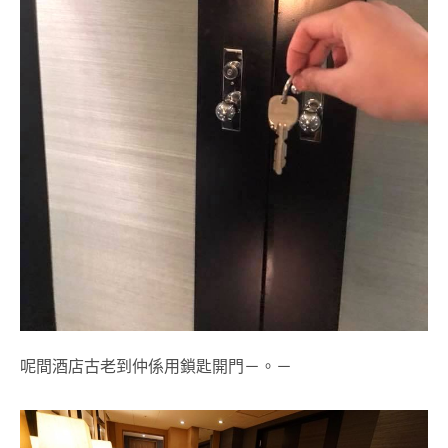
呢間酒店古老到仲係用鎖匙開門－。－