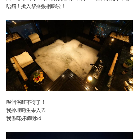
唔錯！撳入黎逐張相睇啦！
呢個浴缸不得了！
我拎埋啲生果入去
我係咪好聰明xd