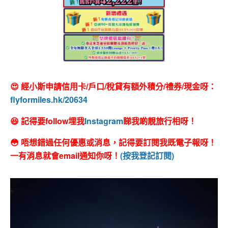
😍 經小斯申請信用卡/戶口/稅貸有額外積分/禮券/現金呀：
flyformiles.hk/20634
😆 記得要follow埋我
Instagram
睇我啲靚旅行相呀！
😳 唔想錯過任何優惠或消息，記得要訂閱我既電子報呀！
一有消息就會email通知你呀！
(按我登記訂閱)