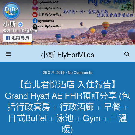
小斯 FlyForMiles
25 3 月, 2019 • No Comments
【台北君悅酒店 入住報告】
Grand Hyatt AE FHR預訂分享 (包
括行政套房 + 行政酒廊 + 早餐 +
日式buffet + 泳池 + Gym + 三溫
暖)