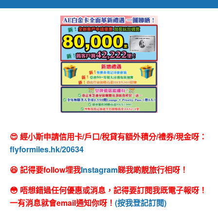
😍 經小斯申請信用卡/戶口/稅貸有額外積分/禮券/現金呀：
flyformiles.hk/20634
😆 記得要follow埋我
Instagram
睇我啲靚旅行相呀！
😳 唔想錯過任何優惠或消息，記得要訂閱我既電子報呀！
一有消息就會email通知你呀！
(按我登記訂閱)