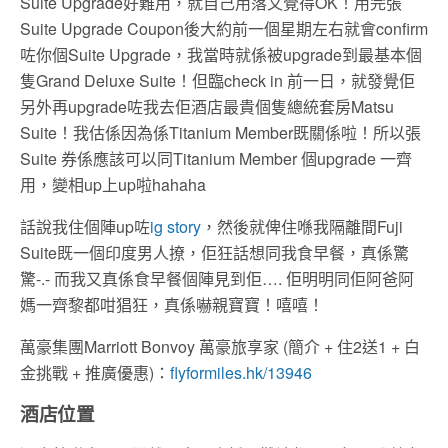
Suite Upgrade好難用，就自己用落又覺得OK！用完張
Suite Upgrade Coupon後大約前一個星期左右就會confirm
咗你個Suite Upgrade，我當時就係被upgrade到最基本個
隻Grand Deluxe Suite！但臨check in 前一日，就發覺佢
另外再upgrade咗我去佢酒店最貴個隻總統套房Matsu
Suite！我估係因為係Titanium Member既關係啦！所以張
Suite 券係應該可以同Titanium Member 個upgrade 一齊
用，變相up上up啦hahaha
話說我住個陣up咗
ig story
，然後就俾住喺我隔離間Fuji
Suite既一個印度男人撩，佢狂話想同我食早餐，真係驚
驚-.- 而我又真係食早餐個陣見到佢…. 佢明明同佢阿爸阿
媽一齊黎都咁猖狂，真係嚇親寶寶！嘻嘻！
萬豪集團Marriott Bonvoy 萬豪旅享家 (簡介 + 住2送1 + 白
金挑戰 + 推廣優惠)：
flyformiles.hk/13946
酒店位置