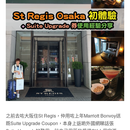
之前去咗大阪住St Regis，仲用咗上年Marriott Bonvoy送
既Suite Upgrade Coupon，本身上返啲外國網睇話張