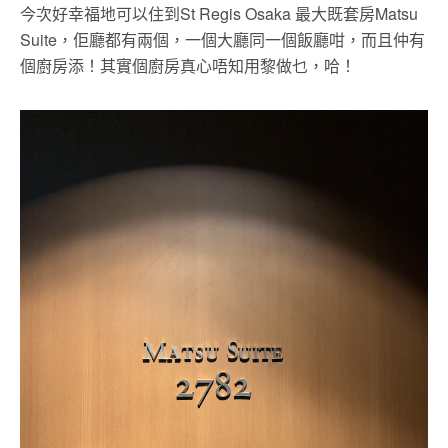
今次好幸福地可以住到St Regis Osaka 最大既套房Matsu
Suite，佢廳都有兩個，一個大廳同一個飯廳咁，而且仲有
個廚房添！其實個廚房真心唔知用黎做乜，哈！