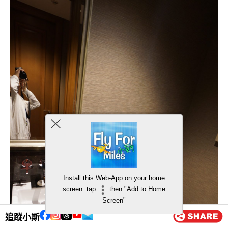
Install this Web-App on your home
screen: tap
then "Add to Home
Screen"
追蹤小斯