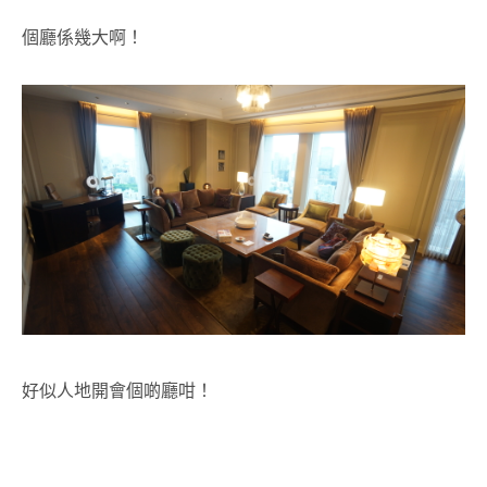
個廳係幾大啊！
好似人地開會個啲廳咁！