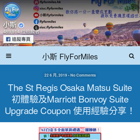
小斯 FlyForMiles
22 6 月, 2019 • No Comments
The St Regis Osaka Matsu Suite
初體驗及Marriott Bonvoy Suite
Upgrade Coupon 使用經驗分享！