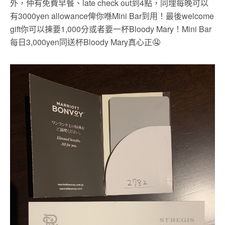
外，仲有免費早餐、
late check out
到
4
點，同埋每晚可以
有
3000yen allowance
俾你喺
Mini Bar
到用！最後
welcome
gift
你可以揀要
1,000
分或者要一杯
Bloody Mary
！
Mini Bar
每日
3,000yen
同送杯
Bloody Mary
真心正
🤤