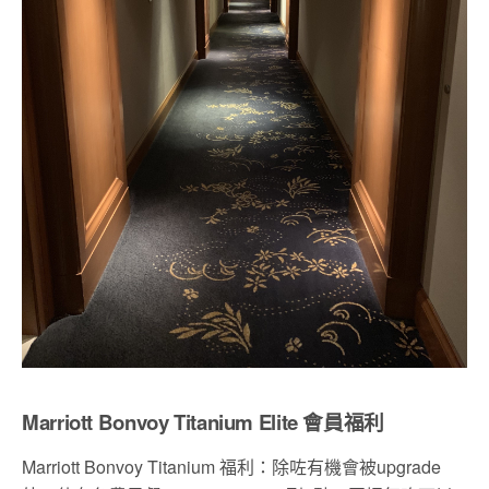
Marriott Bonvoy Titanium Elite 會員福利
Marriott Bonvoy Titanium
福利：除咗有機會被
upgrade