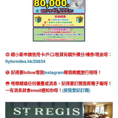
😍 經小斯申請信用卡/戶口/稅貸有額外積分/禮券/現金呀：
flyformiles.hk/20634
😆 記得要follow埋我
Instagram
睇我啲靚旅行相呀！
😳 唔想錯過任何優惠或消息，記得要訂閱我既電子報呀！
一有消息就會email通知你呀！
(按我登記訂閱)