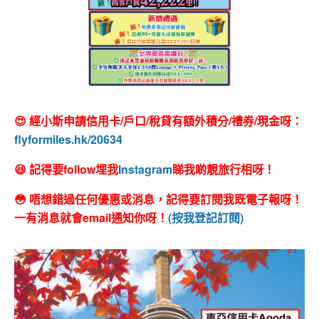
😍 經小斯申請信用卡/戶口/稅貸有額外積分/禮券/現金呀：
flyformiles.hk/20634
😆 記得要follow埋我
Instagram
睇我啲靚旅行相呀！
😳 唔想錯過任何優惠或消息，記得要訂閱我既電子報呀！
一有消息就會email通知你呀！
(按我登記訂閱)