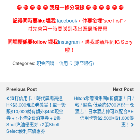
😀 😀 😀 😀 😀 我是一條分隔線 😀 😀 😀 😀 😀 😀
記得同時要like埋我
facebook
，仲要撳埋”see first”，
咁先會第一時間睇到我出既最新優惠！
同埋梗係要follow 埋我
Instagram
，睇我啲靚相同IG Story
啦！
Categories:
現金回贈 – 信用卡 (東亞銀行)
Previous Post
Next Post
渣打信用卡！時代廣場高達
Hilton希爾頓集團6折優惠！日 /
HK$3,600現金券獎賞！單一簽
韓 / 關島 低至約$700連稅一晚
賬$10,000就有額外$450現金
酒店！日本酒店仲可以配合AE
券 + 1小時免費泊車券 + 2張
信用卡簽$2,500回$1,000優
Shell汽油優惠券 +2張Shell
惠！
Select便利店優惠券