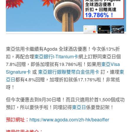
東亞信用卡繼續有Agoda 全球酒店優惠！今次係13%折
扣，再配合埋
東亞銀行i-Titanium卡
網上訂野同東亞日個
7.8%回贈，即係加埋就有19.786%啦！如果用
東亞Visa
Signature卡
或
東亞銀行銀聯雙幣白金信用卡
訂，連埋
東
亞日
都有4.8%回贈，加埋折扣就係17.176%啦！非常抵
呀！
但今次優惠去到9月30日喳！而且只適用於首1,500個成功
預訂，所以要快手啦！同埋記得
東亞日
係要登記架！
預訂網址：
https://www.agoda.com/zh-hk/beaoffer
適用信用卡推介：