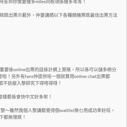
時答到你需要幾多miles同稅項係幾多等等！
話系統既出票示範外，仲要講晒以下各種類機票既最佳出票方法
要係online出票的話係計網上簽賬，所以係可以儲多啲分
里啦！另外有fans仲提供咗一個就算用online chat出票都
，大家都不妨撳入黎研究下得唔得呀！
英文，咁樣都係會快中文好多架！
t係乜東東黎～雖然我個人黎講都覺得個waitlist無乜用成功率好低，
t下都無壞既！