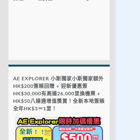
AE EXPLORER 小斯獨家小斯獨家額外
HK$200簽賬回贈 + 迎新優惠簽
HK$30,000有高達26,000里換機票 +
HK$50八達通增值獎賞！全新本地簽賬
全年HK$3＝1里！