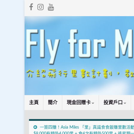
主頁
簡介
現金回贈卡
投資戶口
一簽四賺！Asia Miles 「里」真識食食飯賺里數活
$8,000有額外4,000里 + 食4次有額外500里 + 逄星期一