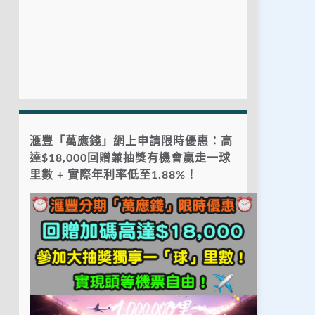
滙豐「萬應錢」網上申請限時優惠：高
達$18,000回贈兼抽獎有機會贏走一球
里數 + 實際年利率低至1.88%！