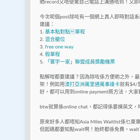
晒record又唔使驚自己電話上溝通唔到！又即
今次呢個post除咗有一個網上真人即時對
建議：
1.
基本點對點單程
2.
混合艙位
3.
free one way
4.
假單程
5.
「寰宇一家」聯盟成員獎勵機票
點解咁都要建議？因為除咗係方便啲之外，最重
架！例如用
渣打亞洲萬里通萬事達卡
就有$4/
好，都可以用到online payment既方法
btw就算係online chat，都記得係要揀
原來好多人都唔知Asia Miles Waitlis
但起碼都要知點wait啊！始終都係免費，wai