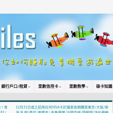
銀行戶口/稅貸
里數信用卡
里數教學
碌卡知
動！食
12月31日或之前用任何VISA卡於國泰官網購買東京/大阪/新
$1/
潟/札幌/悉尼/墨爾本/ 布魯塞爾/法蘭克福/西雅圖/洛杉磯機