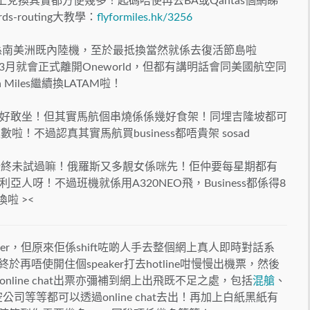
咗網上兌換其實都方便幾多！起碼唔使再去BA或Qantas個網睇
rds-routing大教學：
flyformiles.hk/3256
都係南美洲既內陸機，至於最抵換當然就係去復活節島啦
緊3月就會正式離開Oneworld，但都有講明話會同美國航空同
iles繼續換LATAM啦！
好敢坐！但其實馬航個串燒係係幾好食架！同埋吉隆坡都可
啦！不過認真其實馬航買business都唔貴架 sosad
始終未試過嘛！俄羅斯又多靚女係咪先！佢仲要每星期都有
呀！不過班機就係用A320NEO飛，Business都係得8
換啦 ><
unter，但原來佢係shift咗啲人手去整個網上真人即時對話系
終於再唔使開住個speaker打去hotline咁慢慢出機票，然後
line chat出票亦彌補到網上出飛既不足之處，包括
混艙
、
流航空公司等等都可以透過online chat去出！再加上白紙黑紙有