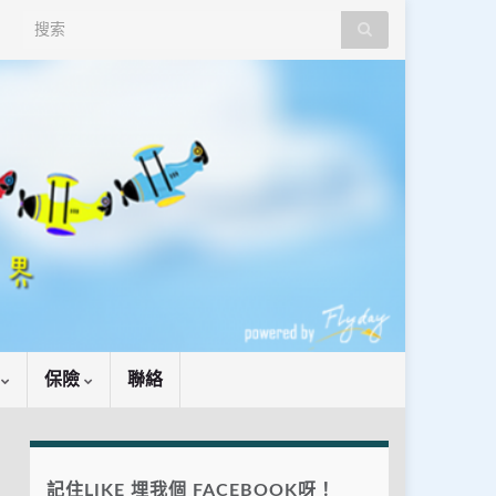
Search for:
識
保險
聯絡
記住LIKE 埋我個 FACEBOOK呀！