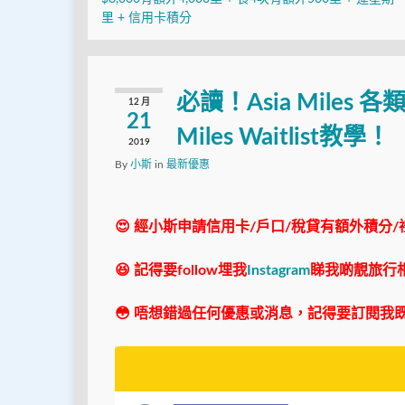
里 + 信用卡積分
必讀！Asia Miles
12 月
21
Miles Waitlist教學！
2019
By
小斯
in
最新優惠
😍 經小斯申請信用卡/戶口/稅貸有額外積分/
😆 記得要follow埋我
Instagram
睇我啲靚旅行
😳 唔想錯過任何優惠或消息，記得要訂閱我既