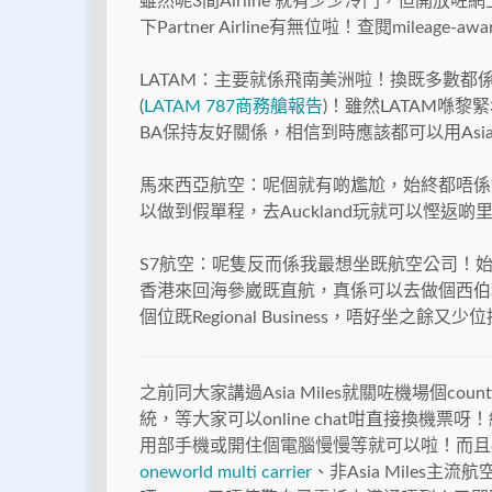
雖然呢3間Airline 就有少少冷門，但開放
下Partner Airline有無位啦！查閱mileage-awa
LATAM：主要就係飛南美洲啦！換既多數
(
LATAM 787商務艙報告
)！雖然LATAM喺黎
BA保持友好關係，相信到時應該都可以用Asia M
馬來西亞航空：呢個就有啲尷尬，始終都唔係
以做到假單程，去Auckland玩就可以慳返啲里數
S7航空：呢隻反而係我最想坐既航空公司！
香港來回海參崴既直航，真係可以去做個西伯利亞人
個位既Regional Business，唔好坐之餘又少位
之前同大家講過Asia Miles就關咗機場個co
統，等大家可以online chat咁直接換機票呀！
用部手機或開住個電腦慢慢等就可以啦！而且on
oneworld multi carrier
、非Asia Miles主