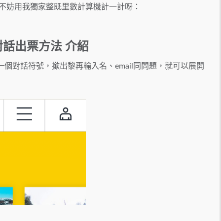
里既，不妨用我獨家整既里數計算機計一計呀：
時對話出票方法 介紹
個對話符號，撳出黎再輸入名、email同問題，就可以展開