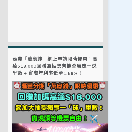
滙豐「萬應錢」網上申請限時優惠：高
達$18,000回贈兼抽獎有機會贏走一球
里數 + 實際年利率低至1.88%！