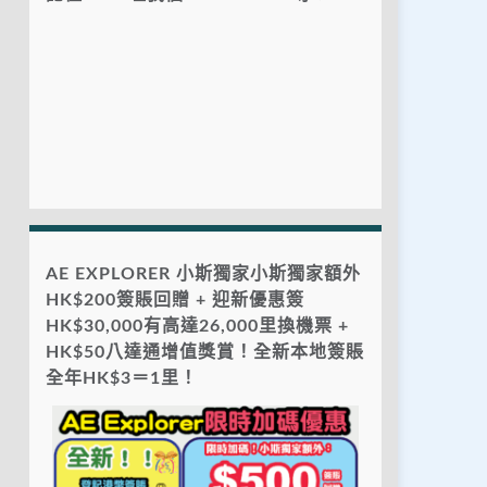
AE EXPLORER 小斯獨家小斯獨家額外
HK$200簽賬回贈 + 迎新優惠簽
HK$30,000有高達26,000里換機票 +
HK$50八達通增值獎賞！全新本地簽賬
全年HK$3＝1里！