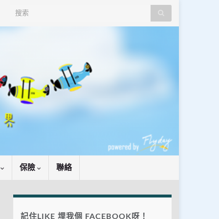
Search for:
識
保險
聯絡
記住LIKE 埋我個 FACEBOOK呀！