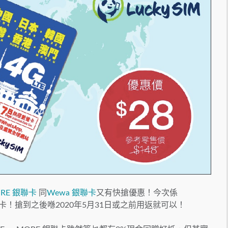
ORE 銀聯卡
同
Wewa 銀聯卡
又有快搶優惠！今次係
據卡！搶到之後喺2020年5月31日或之前用返就可以！