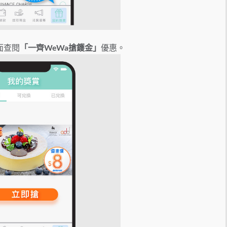
面查閱
「一齊
WeWa搶鑊金」
優惠。