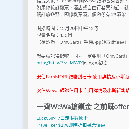
提提大家！Earnmore同Wewa銀聯各有各好
如果你係訂機票、酒店或自由行套票的話，就
網訂旅遊野，即係機票酒店個啲係有4%添架！
開搶時間：12月20日中午12時
限量名額：450個
（須透過「OmyCard」手機App領取此優惠）
想要就記得搶啦！同埋一定要用「OmyCard」手
http://bit.ly/2MJMWiX
同login定啦！
安信EarnMORE銀聯鑽石卡 使用詳情及小斯
安信Wewa 銀聯信用卡 使用詳情及小斯新客額
一齊WeWa搶鑊金 之前既offer
LuckySIM 7日無限數據卡
Travelliker $298即時折扣機票優惠