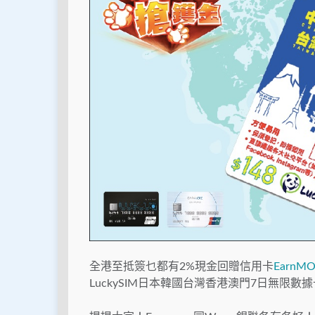
全港至抵簽乜都有2%現金回贈信用卡
EarnM
LuckySIM日本韓國台灣香港澳門7日無限數