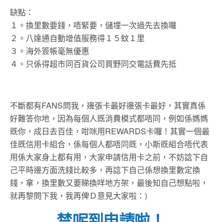
缺點：
１。換里數要錢，唔緊要，儲埋一次過先去換囉
２。八達通自動增值服務得１５蚊１里
３。海外簽帳毫無優惠
４。只係得超市同百貨公司買野同交電話費先抵
不斷都有FANS問我，邊張卡最好邊張卡最好，其實真係
好難答你地，因為每個人既消費模式都唔同，例如係媽媽
既你，成日去百佳，咁咪用REWARDS卡囉！其實一個最
佳既信用卡組合，係每個人都唔同既，小斯既組合唔代表
用係大家身上都有用，大家申請信用卡之前，不妨諗下自
己平時邊方面洗錢比較多，再諗下自己係想換里數定換
錢，拿，換里數又要睇換咩地方架，最後知自己想點啦，
就再黎問下我，我再俾Ｄ意見大家啦：)
禁呢到申請啦！