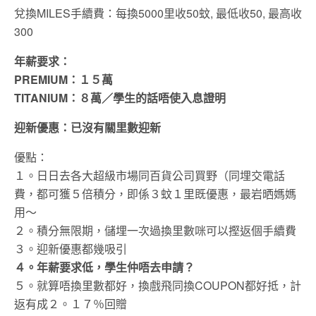
兌換MILES手續費：每換5000里收50蚊, 最低收50, 最高收
300
年薪要求：
PREMIUM：１５萬
TITANIUM：８萬／學生的話唔使入息證明
迎新優惠：已沒有關里數迎新
優點：
１。日日去各大超級市場同百貨公司買野（同埋交電話
費，都可獲５倍積分，即係３蚊１里既優惠，最岩晒媽媽
用～
２。積分無限期，儲埋一次過換里數咪可以摼返個手續費
３。迎新優惠都幾吸引
４。年薪要求低，學生仲唔去申請？
５。就算唔換里數都好，換戲飛同換COUPON都好抵，計
返有成２。１７％回贈