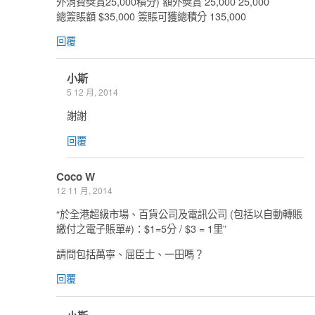
外消費獎賞25,000積分) 額外獎賞 25,000 25,000
總簽賬額 $35,000 簽賬可獲總積分 135,000
回覆
小斯
5 12 月, 2014
謝謝
回覆
Coco W
12 11 月, 2014
“於全港超級市場、百貨公司及電訊公司 (包括以自動轉賬
繳付之電子賬單#)：$1=5分 / $3 = 1里”
請問包括萬寧、屈臣士、一田嗎？
回覆