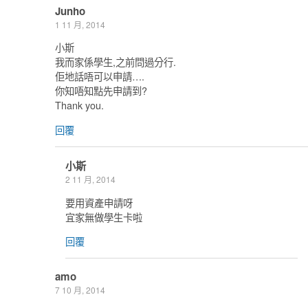
Junho
1 11 月, 2014
小斯
我而家係學生,之前問過分行.
佢地話唔可以申請….
你知唔知點先申請到?
Thank you.
回覆
小斯
2 11 月, 2014
要用資產申請呀
宜家無做學生卡啦
回覆
amo
7 10 月, 2014