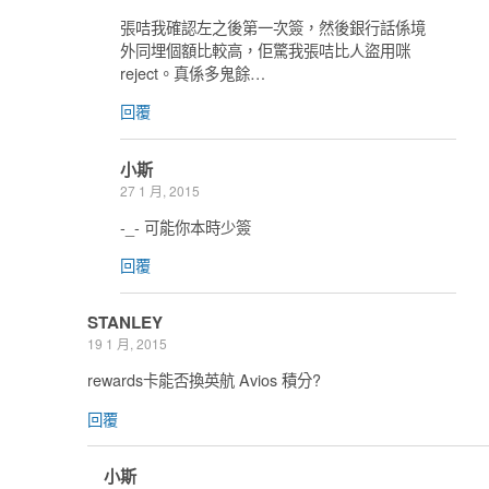
張咭我確認左之後第一次簽，然後銀行話係境
外同埋個額比較高，佢驚我張咭比人盜用咪
reject。真係多鬼餘…
回覆
小斯
27 1 月, 2015
-_- 可能你本時少簽
回覆
STANLEY
19 1 月, 2015
rewards卡能否換英航 Avios 積分?
回覆
小斯