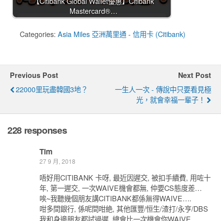
【Citibank Global Wallet優惠】Citibank
Mastercard®…
Categories:
Asia Miles 亞洲萬里通 - 信用卡 (Citibank)
Previous Post
Next Post
22000里玩盡韓國3地？
一生人一次 - 傳說中只要看見極
光，就會幸福一輩子！
228 responses
Tim
27 9 月, 2018
唔好用CITIBANK 卡呀, 最近因遲交, 被扣手續費, 用咗十
年, 第一遲交, 一次WAIVE機會都無, 仲要CS態度差…
唉~我聽幾個朋友講CITIBANK都係無得WAIVE….
咁多間銀行, 係呢間咁絶, 其他匯豐/恒生/渣打/永亨/DBS
我和身邊朋友都試過遲, 總會比一次機會你WAIVE.