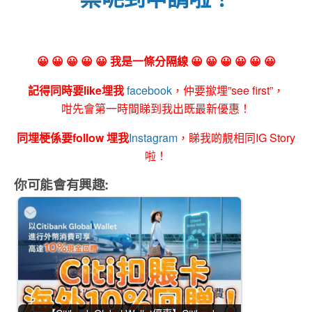
😀 😀 😀 😀 😀 我是一條分隔線 😀 😀 😀 😀 😀 😀
記得同時要like埋我
facebook
，仲要撳埋”see first”，
咁先會第一時間睇到我出既最新優惠！
同埋梗係要follow 埋我
Instagram
，睇我啲靚相同IG Story
啦！
你可能會有興趣: