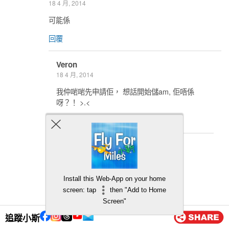
18 4 月, 2014
可能係
回覆
Veron
18 4 月, 2014
我仲啱啱先申請佢， 想話開始儲am, 佢唔係
呀？！ >.<
回覆
小斯
20 4 月, 2014
網上冇得換姐 又唔使咁既=__=
Install this Web-App on your home
screen: tap
then "Add to Home
回覆
Screen"
追蹤小斯
veron
22 4 月, 2014