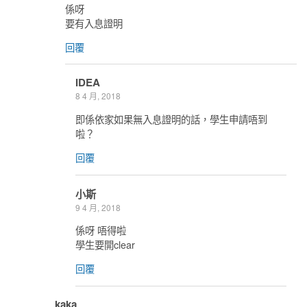
係呀
要有入息證明
回覆
IDEA
8 4 月, 2018
即係依家如果無入息證明的話，學生申請唔到
啦？
回覆
小斯
9 4 月, 2018
係呀 唔得啦
學生要開clear
回覆
kaka