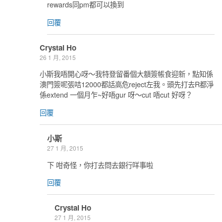
rewards同pm都可以換到
回覆
Crystal Ho
26 1 月, 2015
小斯我唔開心呀～我特登留番個大額簽帳食迎新，點知係
澳門簽呢張咭12000都話高危reject左我。頭先打去R都淨
係extend 一個月乍~好唔gur 呀～cut 唔cut 好呀？
回覆
小斯
27 1 月, 2015
下 咁奇怪，你打去問去銀行咩事啦
回覆
Crystal Ho
27 1 月, 2015