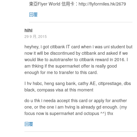
東亞Flyer World 信用卡：http://flyformiles.hk/2679
回覆
hihi
29 9 月, 2015
heyhey, i got citibank IT card when i was uni student but
now it will be discontinued by citibank and asked if we
would like to autotransfer to citibank reward in 2016. I
am thking if the supermarket offer is really good
enough for me to transfer to this card.
I hv hsbc, heng sang bank, cathy AE, citiprestiage, dbs
black, compass visa at this moment
do u thk i needa accept this card or apply for another
one, or the one i am hving is already gd enough. (my
focus now is supermarket and octopus ^^) thx
回覆