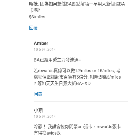
唔抵, 因為如果想儲BA既點解唔一早用大新個張BA
卡呢?
$6/miles
回覆
Amber
16 5 月, 2014
BA已經用緊主力發達通~
若rewards真係可以做12/miles or 15/miles, 考
慮埋佢電訊超市百貨有5倍分, 咁咪即係3/miles
? 等如天天生日簽大新BA~XD
回覆
小斯
16 5 月, 2014
冷靜！ 我誤會佐你問緊pm張卡，rewards張卡
冇得換avios既