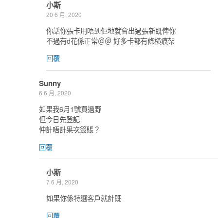
小斯
20 6 月, 2020
你話你張卡用唔到佢地就會出過張新既俾你
不過有d花係正常＠＠ 好多卡都有條橫痕架
回覆
Sunny
6 6 月, 2020
如果我6月1號買過野
但今日先登記
仲計唔計果次簽賬？
回覆
小斯
7 6 月, 2020
如果你係特選客戶就計既
回覆