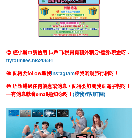
😍 經小斯申請信用卡/戶口/稅貸有額外積分/禮券/現金呀：
flyformiles.hk/20634
😆 記得要follow埋我
Instagram
睇我啲靚旅行相呀！
😳 唔想錯過任何優惠或消息，記得要訂閱我既電子報呀！
一有消息就會email通知你呀！
(按我登記訂閱)