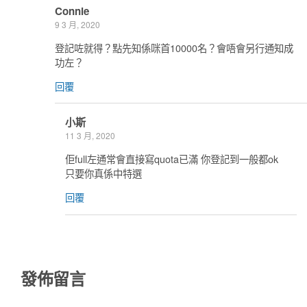
Connie
9 3 月, 2020
登記咗就得？點先知係咪首10000名？會唔會另行通知成
功左？
回覆
小斯
11 3 月, 2020
佢full左通常會直接寫quota已滿 你登記到一般都ok
只要你真係中特選
回覆
發佈留言