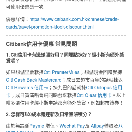
可使用優惠碼一次！
優惠詳情：
https://www.citibank.com.hk/chinese/credit-
cards/travel/promotion-klook-discount.html
Citibank信用卡優惠 常見問題
1. Citi信用卡有邊幾張好用？同埋點揀好？經小斯有額外獎
賞嗎？
如果想儲里數就揀
Citi PremierMiles
；想儲現金回贈就揀
Citi Cash Back Mastercard
；成日去超市百貨的話就揀返
Citi Rewards 信用卡
；揀九巴的話就揀
Citi Octopus 信用
卡
；成日買演唱會飛同睇戲既就揀
Citi Clear 信用卡
。以上
咁多張信用卡經小斯申請都有額外獎賞，例如超市禮券！
2. 怎樣可以0成本賺迎新及日常簽賬積分？
由於無論係
Payme
增值、
Wechat Pay
及
Alipay
轉賬及
八