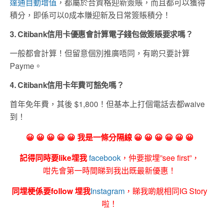
達通自動增值
，都屬於合資格迎新簽賬，而且都可以獲得
積分，即係可以0成本賺迎新及日常簽賬積分！
3. Citibank信用卡優惠會計算電子錢包做簽賬要求嗎？
一般都會計算！但留意個別推廣唔同，有啲只要計算
Payme。
4. Citibank信用卡年費可豁免嗎？
首年免年費，其後 $1,800！但基本上打個電話去都waive
到！
😀 😀 😀 😀 😀 我是一條分隔線 😀 😀 😀 😀 😀 😀
記得同時要like埋我
facebook
，仲要撳埋”see first”，
咁先會第一時間睇到我出既最新優惠！
同埋梗係要follow 埋我
Instagram
，睇我啲靚相同IG Story
啦！