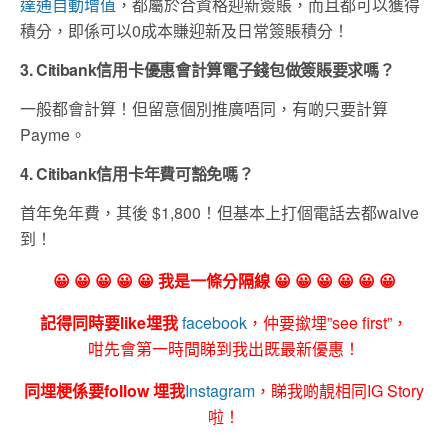
達通自動增值
，都屬於合資格迎新簽賬，而且都可以獲得
積分，即係可以0成本賺迎新及日常簽賬積分！
3. Citibank信用卡優惠會計算電子錢包做簽賬要求嗎？
一般都會計算！但留意個別推廣唔同，有啲只要計算
Payme。
4. Citibank信用卡年費可豁免嗎？
首年免年費，其後 $1,800！但基本上打個電話去都waive
到！
😀 😀 😀 😀 😀 我是一條分隔線 😀 😀 😀 😀 😀 😀
記得同時要like埋我
facebook
，仲要撳埋”see first”，
咁先會第一時間睇到我出既最新優惠！
同埋梗係要follow 埋我
Instagram
，睇我啲靚相同IG Story
啦！