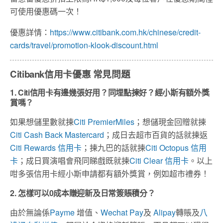
可使用優惠碼一次！
優惠詳情：
https://www.citibank.com.hk/chinese/credit-
cards/travel/promotion-klook-discount.html
Citibank信用卡優惠 常見問題
1. Citi信用卡有邊幾張好用？同埋點揀好？經小斯有額外獎
賞嗎？
如果想儲里數就揀
Citi PremierMiles
；想儲現金回贈就揀
Citi Cash Back Mastercard
；成日去超市百貨的話就揀返
Citi Rewards 信用卡
；揀九巴的話就揀
Citi Octopus 信用
卡
；成日買演唱會飛同睇戲既就揀
Citi Clear 信用卡
。以上
咁多張信用卡經小斯申請都有額外獎賞，例如超市禮券！
2. 怎樣可以0成本賺迎新及日常簽賬積分？
由於無論係
Payme
增值、
Wechat Pay
及
Alipay
轉賬及
八