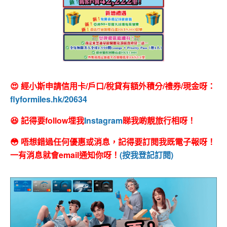
😍 經小斯申請信用卡/戶口/稅貸有額外積分/禮券/現金呀：
flyformiles.hk/20634
😆 記得要follow埋我
Instagram
睇我啲靚旅行相呀！
😳 唔想錯過任何優惠或消息，記得要訂閱我既電子報呀！
一有消息就會email通知你呀！
(按我登記訂閱)