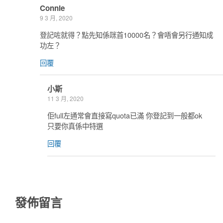
Connie
9 3 月, 2020
登記咗就得？點先知係咪首10000名？會唔會另行通知成
功左？
回覆
小斯
11 3 月, 2020
佢full左通常會直接寫quota已滿 你登記到一般都ok
只要你真係中特選
回覆
發佈留言