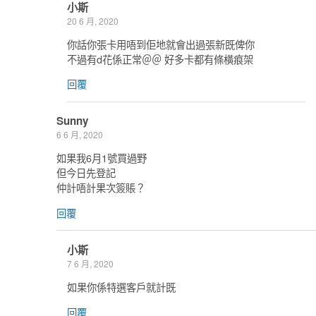
小斯
20 6 月, 2020
你話你張卡用唔到佢地就會出過張新既俾你
不過有d花係正常＠＠ 好多卡都有條橫痕架
回覆
Sunny
6 6 月, 2020
如果我6月1號買過野
但今日先登記
仲計唔計果次簽賬？
回覆
小斯
7 6 月, 2020
如果你係特選客戶就計既
回覆