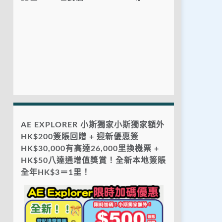
AE EXPLORER 小斯獨家小斯獨家額外
HK$200簽賬回贈 + 迎新優惠簽
HK$30,000有高達26,000里換機票 +
HK$50八達通增值獎賞！全新本地簽賬
全年HK$3＝1里！