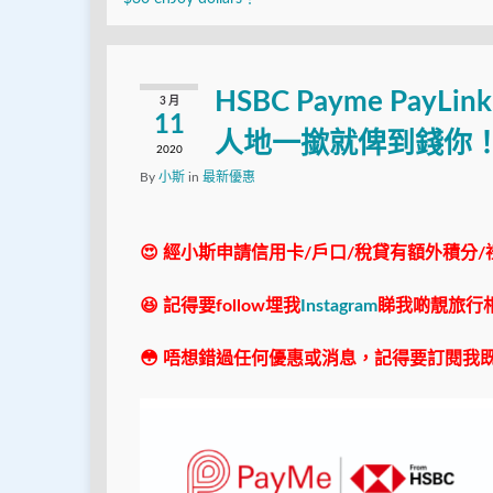
HSBC Payme P
3 月
11
人地一撳就俾到錢你
2020
By
小斯
in
最新優惠
😍 經小斯申請信用卡/戶口/稅貸有額外積分/
😆 記得要follow埋我
Instagram
睇我啲靚旅行
😳 唔想錯過任何優惠或消息，記得要訂閱我既