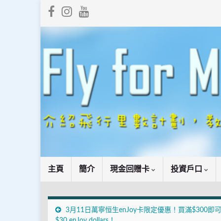
主頁
簡介
現金回贈卡
投資戶口
3月11日萬寧恒生enJoy卡限定優惠！買滿$300即
$30 enJoy dollars！