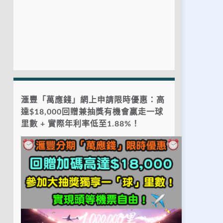
滙豐「萬應錢」網上申請限時優惠：高
達$18,000回贈兼抽獎有機會贏走一球
里數 + 實際年利率低至1.88%！