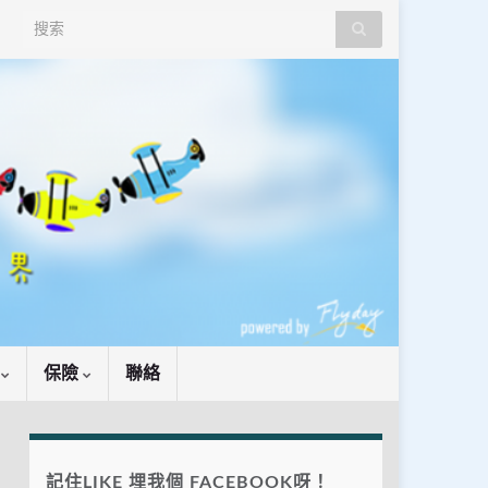
Search for:
識
保險
聯絡
記住LIKE 埋我個 FACEBOOK呀！