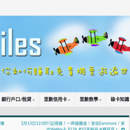
銀行戶口/稅貸
里數信用卡
里數教學
碌卡知
可賺
3月13日12:00記得搶！一齊搶鑊金！安信Earnmore / 安
信WeWa卡 $128 老行家極品冰糖燕窩！