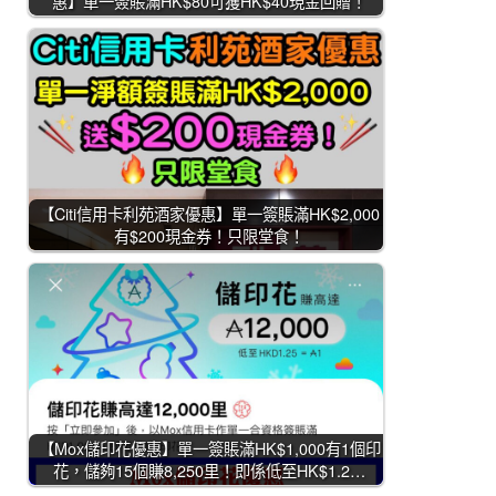
惠】單一簽賬滿HK$80可獲HK$40現金回贈！
【Citi信用卡利苑酒家優惠】單一簽賬滿HK$2,000
有$200現金券！只限堂食！
【Mox儲印花優惠】單一簽賬滿HK$1,000有1個印
花，儲夠15個賺8,250里！即係低至HK$1.2…