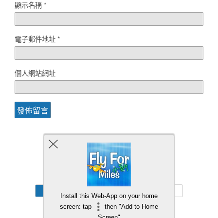
顯示名稱
*
電子郵件地址
*
個人網站網址
Back to top
Mobile
Desktop
Install this Web-App on your home
screen: tap
then "Add to Home
Screen"