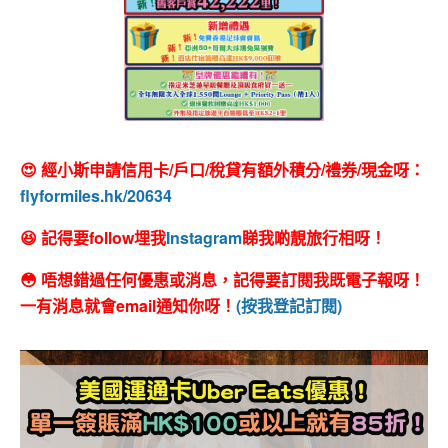
😍 經小斯申請信用卡/戶口/稅貸有額外積分/禮券/現金呀：
flyformiles.hk/20634
😆 記得要follow埋我
Instagram
睇我啲靚旅行相呀！
😳 唔想錯過任何優惠或消息，記得要訂閱我既電子報呀！
一有消息就會email通知你呀！
(按我登記訂閱)