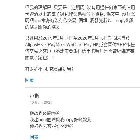
但我的理解是, 只要是上述期間, 沒有用過任何東亞的信用
卡透過以上的電子錢包作交易就合乎資格, 條文中, 沒有寫
明嗰app本身有沒有作交易; 同埋, 我發覺我以上copy出黎
的條文跟你的條文
只適用於2019年6月17日至2020年6月16日期間未曾於
AlipayHK、PayMe、WeChat Pay HK或雲閃付APP作任
何交易之客戶（不論東亞銀行信用卡賬戶是否曾經綁定有
關電子錢包）。
有少許不同, 究竟誰是岩?
回覆
小斯
19 6 月, 2020
佢改過tc黎＠＠
我出post個陣係我copy既條款黎
仲打過去客服到問＠＠
回覆