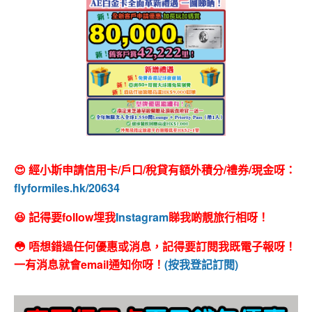
😍 經小斯申請信用卡/戶口/稅貸有額外積分/禮券/現金呀：
flyformiles.hk/20634
😆 記得要follow埋我
Instagram
睇我啲靚旅行相呀！
😳 唔想錯過任何優惠或消息，記得要訂閱我既電子報呀！
一有消息就會email通知你呀！
(按我登記訂閱)