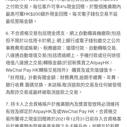
之付款交易。每位客戶可享4%現金回贈，於整個推廣期內
最高可獲HK$200額外現金回贈。每次電子錢包交易不設
最低簽賬金額。
6. 不合資格交易包括現金透支、網上自動櫃員機繳款(包括
但不限於以信用卡於網上·網上銀行或電子錢包繳交之公共
事務費用或賬單)、稅務繳款：循環付款、自動轉賬交易,
八達通自動增值交易(包括透過網上、手機付款或任何途徑
增值八達通之交易)轉賬金額(於迎新獎賞之AlipayHK /
WeChat Pay HK轉賬交易除外》·購買及或充值儲值卡、
「好用錢」計劃有關金額：財務費用,逾期手續費、年費、
銀行收費·籌碼兌換、未誌賬/取消退款的交易及任何被發現
為欺詐交易或最終被取消退款之交易。
7. 持卡人之合資格賬戶於推廣期內及獎賞發放時必須維持
有效及綁定於AlipayHK及或WeChat Pay HK。合資格交
易所獲得之現金回贈將於2021年12月31日前存入合資格客
戶於推廣期內發展最高金額之主卡賬戶內，並顯示於有關