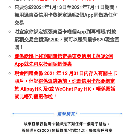
只要你於2021年1月13日至2021年7月11日期間，
無用過東亞信用卡黎綁定過呢2個App同做過任何
交易
咁宜家你綁定返張東亞卡喺個App到再轉賬/付款
累積交易金額滿$200
，就可以賺到最多$20現金回
贈！
即係話喺上述期間無綁定過東亞信用卡落呢2個
App就先可以拎到呢個優惠
現金回贈會係 2021 年 12 月31日内存入有關主卡
賬戶，但記
得係派錢為前，你既信用卡都要綁定
於 AlipayHK 及/或 WeChat Pay HK，唔係既話
就比唔到優惠你啦！