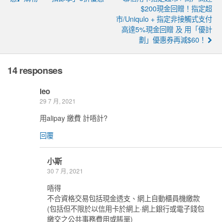
$200現金回贈！指定超
市/Uniqulo + 指定非接觸式支付
高達5%現金回贈 及 用「優計
劃」優惠券再減$60！
14 responses
leo
29 7 月, 2021
用alipay 繳費 計唔計?
回覆
小斯
30 7 月, 2021
唔得
不合資格交易包括現金透支、網上自動櫃員機繳款
(包括但不限於以信用卡於網上·網上銀行或電子錢包
繳交之公共事務費用或賬單)