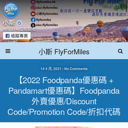
小斯 FlyForMiles
14 4 月, 2021 • No Comments
【2022 Foodpanda優惠碼 +
Pandamart優惠碼】Foodpanda
外賣優惠/discount
Code/Promotion Code/折扣代碼