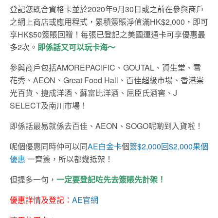
登記您既合資格卡並於2020年9月30日或之前在參與商戶
之網上商店或應用程式，累積簽賬淨值滿HK$2,000，即可
享HK$50簽賬回贈！每張已登記之美國運通卡可享優惠最
多2次。
即係話又可以玩卡海～
參與商戶包括AMOREPACIFIC、GOUTAL、資生堂、雪
花秀、AEON、Great Food Hall、百佳超級市場、香港崇
光百貨、捷成洋酒、蘇富比洋酒、屈臣氏酒窖、J
SELECT及南川市場！
即係話最易就係去百佳、AEON、SOGO呢啲到入貨啦！
呢個優惠同時仲可以同
AE白金卡
個
簽$2,000回$2,000果個
優惠
一齊簽，所以都幾抵架！
但提多一句，
一定要登記咗先去簽賬先計架！
優惠詳情及登記：
AE官網