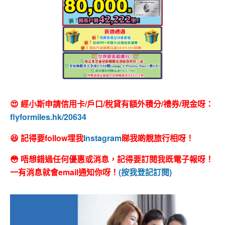
😍 經小斯申請信用卡/戶口/稅貸有額外積分/禮券/現金呀：
flyformiles.hk/20634
😆 記得要follow埋我
Instagram
睇我啲靚旅行相呀！
😳 唔想錯過任何優惠或消息，記得要訂閱我既電子報呀！
一有消息就會email通知你呀！
(按我登記訂閱)