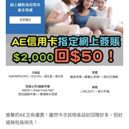
進擊的AE又有優惠！雖然今次就唔係話好回贈好多，但好
過無啦係咪先！