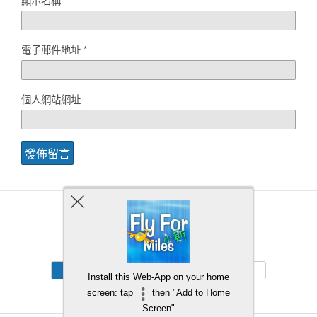
電子郵件地址
*
個人網站網址
Back to top
Mobile
Desktop
Install this Web-App on your home
screen: tap
then "Add to Home
Screen"