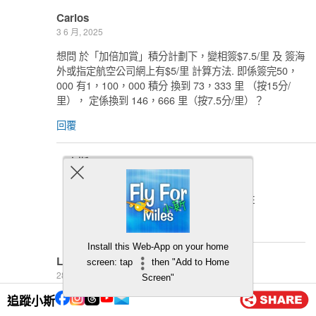
Carlos
3 6 月, 2025
想問 於「加倍加賞」積分計劃下，變相簽$7.5/里 及 簽海
外或指定航空公司網上有$5/里 計算方法. 即係簽完50，
000 有1，100，000 積分 換到 73，333 里 （按15分/
里）， 定係換到 146，666 里（按7.5分/里）？
回覆
小斯
5 6 月, 2025
你直接將積分除15就可以 呢個係FIX RATE
回覆
Install this Web-App on your home
Lam
screen: tap
then "Add to Home
28 3 月, 2025
Screen"
Hi, 巳成功申請，並巳於綱上購物（是否無指定消費
追蹤小斯
額?），如何獲得你額外贈送里數？