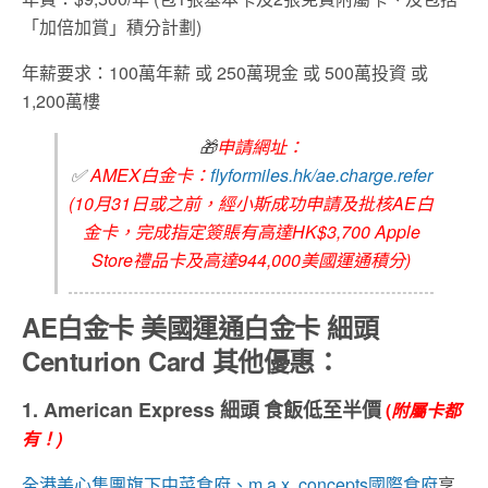
「加倍加賞」積分計劃)
年薪要求：100萬年薪 或 250萬現金 或 500萬投資 或
1,200萬樓
🎁
申請網址：
✅
AMEX白金卡：
flyformiles.hk/ae.charge.refer
(10月31日或之前，經小斯成功申請及批核AE白
金卡，完成指定簽賬有高達HK$3,700 Apple
Store禮品卡及高達944,000美國運通積分)
AE
白金卡
美國運通白金卡
細頭
Centurion Card
其他優惠：
1. American Express
細頭
食飯低至半價
(
附屬卡都
有！
)
全港美心集團旗下中菜食府、m.a.x. concepts國際食府
享