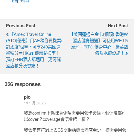
Express)
Previous Post
Next Post
【Amex Travel Online
【美國運通白金卡(細頭) 香港W
(ATO)優惠】用AE積分買機票/
酒店健身禮遇】可使用WET®
訂酒店/租車，可享240美國運
泳池、FIT® 健身中心、豪華熱
通積分＝HK$1 優惠兌換率！
療及水療設施！
預訂FHR酒店都適用！更可儲
酒店積分及會籍！
326 responses
plo
19 1 月, 2026
我想confirm下係咪真係唔需要用張卡簽帳，個保險都可
以cover？coverage會唔會唔一樣？
我舊年有打過上去CS問佢話機票酒店至少一樣需要用張