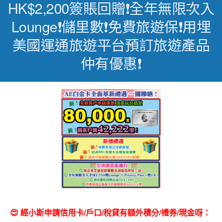
HK$2,200簽賬回贈❗全年無限次入
Lounge❗儲里數❗免費旅遊保❗用埋
美國運通旅遊平台預訂旅遊產品
仲有優惠❗
😍 經小斯申請信用卡/戶口/稅貸有額外積分/禮券/現金呀：