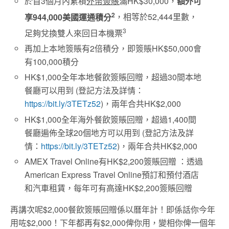
於首3個月內累積
外幣簽賬
滿HK$30,000，
額外可
2
享944,000美國運通積分
，相等於52,444里數，
3
足夠兌換雙人來回日本機票
再加上本地簽賬有2倍積分，即簽賬HK$50,000會
有100,000積分
HK$1,000全年本地餐飲簽賬回贈，超過30間本地
餐廳可以用到 (登記方法及詳情：
https://bit.ly/3TETz52
)，兩年合共HK$2,000
HK$1,000全年海外餐飲簽賬回贈，超過1,400間
餐廳遍佈全球20個地方可以用到 (登記方法及詳
情：
https://bit.ly/3TETz52
)，兩年合共HK$2,000
AMEX Travel Online有HK$2,200簽賬回贈 ：
透過
American Express Travel Online
預訂和預付酒店
和汽車租賃，每年可有高達
HK$
2,200
簽賬回贈
再講次呢$2,000餐飲簽賬回贈係以曆年計！即係話你今年
用咗$2,000！下年都再有$2,000俾你用，變相你俾一個年