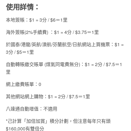
使用詳情：
本地簽賬：$1 = 3分 / $6＝1里
海外簽賬(2%手續費) ：$1 = 4分 / $3.75＝1里
於國泰/港龍/英航/澳航/芬蘭航空/日航網站上買機票：$1 =
3分 / $5＝1里
自動轉賬繳交賬單 (煤氣同電費無分)：$1 = 2分 / $7.5＝1
里
網上繳費賬單：0
其他網站網上購物：$1 = 2分 / $7.5＝1里
八達通自動增值：不適用
*己計算「加倍加賞」積分計劃，但注意每年只有頭
$160,000有雙倍分