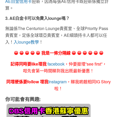
AE白金信用卡
迎新，因為每張AE信用卡既迎新係獨立計
算。
3. AE白金卡可以免費入lounge嗎？
無論係The Centurion Lounge貴賓室、全球Priority Pass
貴賓室，定係全球環亞貴賓室，AE細頭持卡人都可以任
入！
入lounge教學
！
😀 😀 😀 😀 😀 我是一條分隔線 😀 😀 😀 😀 😀 😀
記得同時要like埋我
facebook
，仲要撳埋”see first”，
咁先會第一時間睇到我出既最新優惠！
同埋梗係要follow 埋我
Instagram
，睇我啲靚相同IG Story
啦！
你可能會有興趣: