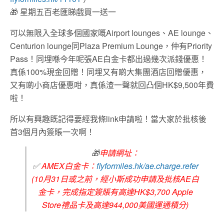
🎁
星期五百老匯睇戲買一送一
可以無限入全球多個國家嘅Airport lounges、AE lounge、
Centurion lounge同Plaza Premium Lounge，仲有Priority
Pass！同埋喺今年呢張AE白金卡都出過幾次派錢優惠！
真係100%現金回贈！同埋又有啲大集團酒店回贈優惠，
又有啲小商店優惠咁，真係渣一聲就回凸個HK$9,500年費
啦！
所以有興趣既記得要經我條link申請啦！當大家於批核後
首3個月內簽賬一次啊！
🎁
申請網址：
✅
AMEX白金卡：
flyformiles.hk/ae.charge.refer
(10月31日或之前，經小斯成功申請及批核AE白
金卡，完成指定簽賬有高達HK$3,700 Apple
Store禮品卡及高達944,000美國運通積分)