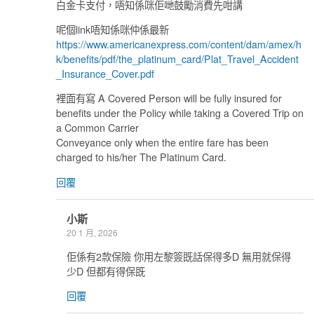
白金卡支付，唔知係咪佢哋鼓勵消費先咁講
呢個link唔知係咪仲係最新
https://www.americanexpress.com/content/dam/amex/h
k/benefits/pdf/the_platinum_card/Plat_Travel_Accident
_Insurance_Cover.pdf
裡面有寫 A Covered Person will be fully insured for
benefits under the Policy while taking a Covered Trip on
a Common Carrier
Conveyance only when the entire fare has been
charged to his/her The Platinum Card.
回覆
小斯
20 1 月, 2026
佢係有2款保險 你用左黎簽既話保得多D 無用就保得
少D 但都有得保既
回覆