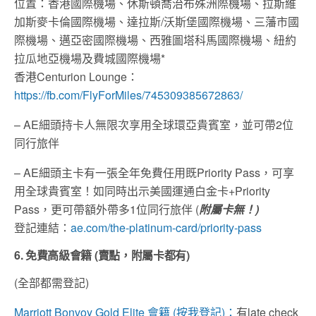
位置：香港國際機場、休斯頓喬治布殊洲際機場、拉斯維
加斯麥卡倫國際機場、達拉斯/沃斯堡國際機場、三藩市國
際機場、邁亞密國際機場、西雅圖塔科馬國際機場、紐約
拉瓜地亞機場及費城國際機場*
香港Centurion Lounge：
https://fb.com/FlyForMiles/745309385672863/
– AE細頭持卡人無限次享用全球環亞貴賓室，並可帶2位
同行旅伴
– AE細頭主卡有一張全年免費任用既Priority Pass，可享
用全球貴賓室！如同時出示美國運通白金卡+Priority
Pass，更可帶額外帶多1位同行旅伴 (
附屬卡無！
)
登記連結：
ae.com/the-platinum-card/priority-pass
6. 免費高級會籍
(
賣點，附屬卡都有
)
(全部都需登記)
Marriott Bonvoy Gold Elite 會籍 (按我登記)：
有late check