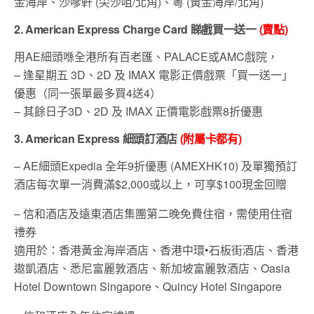
金海岸、沙嗲軒 (尖沙咀/北角)、粵 (黃金海岸/北角)
2. American Express Charge Card
睇戲買一送一
(
賣點
)
用AE細頭喺全港所有百老匯、PALACE或AMC戲院，
– 逢星期五 3D、2D 及 IMAX 電影正價戲票「買一送一」
優惠（同一張單最多買4送4）
– 其餘日子3D、2D 及 IMAX 正價電影戲票8折優惠
3. American Express
細頭訂酒店
(
附屬卡都有
)
– AE細頭Expedia 全年9折優惠 (AMEXHK10) 及單獨預訂
酒店每次單一消費滿$2,000或以上，可享$100現金回贈
– 信和酒店及遠東酒店集團第二晚免費住宿，需使用住宿
禮券
適用於：香港黃金海岸酒店、香港中環•石板街酒店、香港
遨凱酒店、悉尼富麗敦酒店、新加坡富麗敦酒店、Oasia
Hotel Downtown Singapore、Quincy Hotel Singapore