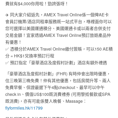
費就有$4,000你用啦！勁誇張呀！
✈️ 同大家介紹返先，AMEX Travel Online係一個俾AE卡
會員訂機票/酒店同租車服務既一站式平台，喺裡面你可以
您可選擇以美國運通積分、美國運通卡或以兩者合併支付
交易金額！宜家透過AMEX Travel Online預訂旅遊產品仲
有優惠！
✅ 憑積分於AMEX Travel Online繳付簽賬，可以150 AE積
分 = HK$1兌換率預訂行程
✅ 預訂指定「豪華酒店及度假村計劃」酒店有額外禮遇
「豪華酒店及度假村計劃」(FHR) 有時仲會出限時優惠，
住三晚第三晚免費！仲有其他優惠，包括房間升等、兩人
免費早餐、保證最遲下午4點checkout、最早可以中午
check in、價值US$100既消費禮券 (可用黎抵餐飲或SPA
既消費)，亦有可能係雙人晚餐、Massage：
flyformiles.hk/11799