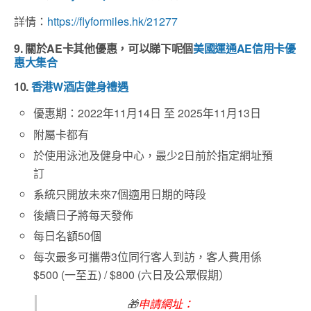
詳情：
https://flyformiles.hk/21277
9. 關於
AE
卡其他優惠，可以睇下呢個
美國運通
AE
信用卡優
惠大集合
10.
香港W酒店健身禮遇
優惠期：2022年11月14日 至 2025年11月13日
附屬卡都有
於使用泳池及健身中心，最少2日前於指定網址預
訂
系統只開放未來7個適用日期的時段
後續日子將每天發佈
每日名額50個
每次最多可攜帶3位同行客人到訪，客人費用係
$500 (一至五) / $800 (六日及公眾假期）
🎁
申請網址：