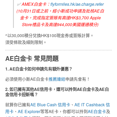
✅
AMEX白金卡：
flyformiles.hk/ae.charge.refer
(10月31日或之前，經小斯成功申請及批核AE白
金卡，完成指定簽賬有高達HK$3,700 Apple
Store禮品卡及高達944,000美國運通積分)
^以30,000積分兌換HK$100現金券或簽賬計算。
須受條款及細則限制。
AE白金卡 常見問題
1. AE白金卡如何申請先有額外優惠？
必須使用小斯AE白金卡
推薦連結
申請先會有！
2. 如已擁有其他AE信用卡，還可以拎到AE白金卡及AE白
金信用卡迎新嗎？
就算你已擁有
AE Blue Cash 信用卡
、
AE IT Cashback 信
用卡
、
AE Explorer
等等AE卡，你都可以拎到
AE白金卡
及