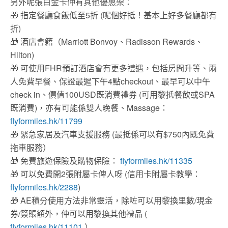
另外呢張白金卡仲有其他優惠架：
🎁
指定餐廳食飯低至5折 (呢個好抵！基本上好多餐廳都有
折)
🎁
酒店會籍（Marriott Bonvoy、Radisson Rewards、
Hilton)
🎁
可使用FHR預訂酒店會有更多禮遇，包括房間升等、兩
人免費早餐、保證最遲下午4點checkout、最早可以中午
check in、價值100USD既消費禮券 (可用黎抵餐飲或SPA
既消費)，亦有可能係雙人晚餐、Massage：
flyformiles.hk/11799
🎁
緊急家居及汽車支援服務 (最抵係可以有$750內既免費
拖車服務）
🎁
免費旅遊保險及購物保險：
flyformiles.hk/11335
🎁
可以免費開2張附屬卡俾人呀 (信用卡附屬卡教學：
flyformiles.hk/2288
)
🎁
AE積分使用方法非常靈活，除咗可以用黎換里數/現金
券/簽賬額外，仲可以用黎換其他禮品 (
flyformiles.hk/11101
）