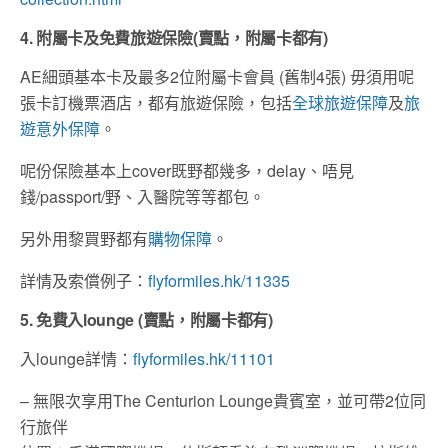
4. 附屬卡及免費旅遊保險
(
賣點，附屬卡都有
)
AE細頭基本卡及最多2位附屬卡會員 (舊制4張) 毋須用呢
張卡訂機票酒店，都有旅遊保險，包括
全球旅遊保障
及
旅
遊意外保障
。
呢份保險基本上cover既野都幾多，delay、唔見
錢/passport/野、入醫院等等都包。
另外用黎買野都有
購物保障
。
詳情及索償例子：
flyformiles.hk/11335
5. 免費入
lounge (
賣點，附屬卡都有
)
入lounge詳情：
flyformiles.hk/11101
– 無限次享用The Centurion Lounge貴賓室，並可帶2位同
行旅伴