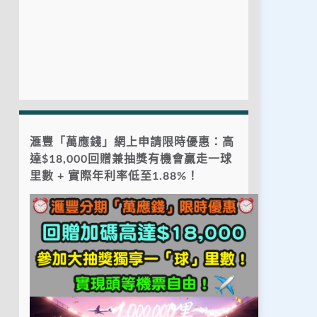
滙豐「萬應錢」網上申請限時優惠：高
達$18,000回贈兼抽獎有機會贏走一球
里數 + 實際年利率低至1.88%！