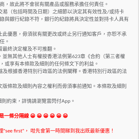
供應商，故此將不會就有關產品或服務承擔任何責任。
關交易（包括時間及日期）之細節以決定其有效性及/或持卡
錄與銀行紀錄不符，銀行的紀錄將具決定性並對持卡人具有
或終止此優惠，毋須就有關更改或終止另行通知客戶，亦恕不承
任。
保留最終決定權及不可推翻。
外，並無其他人士有權按香港法例第623章《合約（第三者權
，或享有本條款及細則的任何條文下的利益。
管轄及根據香港特別行政區的法例闡釋。香港特別行政區的法
中英文版條款及細則內容之權利而毋須事前通知。本條款及細則
及細則約束，詳情請瀏覽雲閃付App。
 我是一條分隔線 😀 😀 😀 😀 😀 😀
ee first"，
咁先會第一時間睇到我出既最新優惠！