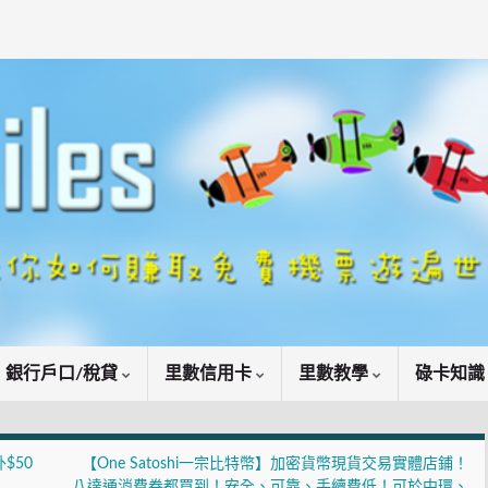
銀行戶口/稅貸
里數信用卡
里數教學
碌卡知
外$50
【One Satoshi一宗比特幣】加密貨幣現貨交易實體店鋪！
八達通消費券都買到！安全、可靠、手續費低！可於中環、