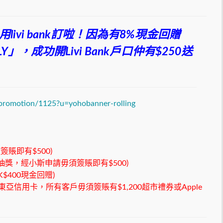
用
livi bank
訂啦！因為有
8%
現金回贈
Y
」，成功開
Livi Bank
戶口仲有
$250
送
romotion/1125?u=yohobanner-rolling
賬即有$500)
抽獎，經小斯申請毋須簽賬即有$500)
400現金回贈)
東亞信用卡，所有客戶毋須簽賬有$1,200超市禮券或Apple