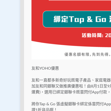
友和YOHO優惠
友和一直都多新奇好玩既電子產品、家庭電器
加友和同銀聯又做推廣優惠啦！由8月1日至9月
運費)，選用已綁定銀聯卡既雲閃付App付款，再
將你Tap & Go 張虛擬銀聯卡綁定係雲閃
埋1折貨品啊！