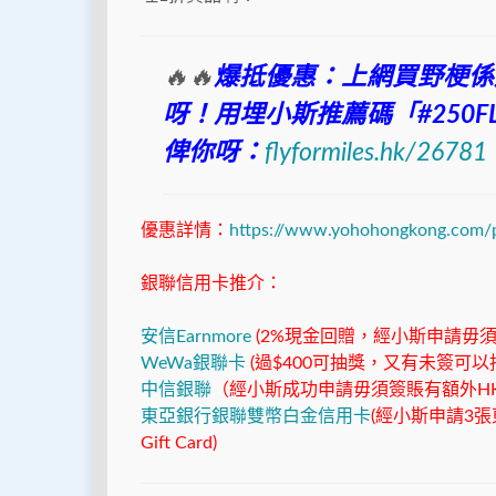
🔥🔥
爆抵優惠：上網買野梗係
呀！用埋小斯推薦碼「#250FL
俾你呀：
flyformiles.hk/26781
優惠詳情：
https://www.yohohongkong.com/p
銀聯信用卡推介：
安信Earnmore
(2%現金回贈，經小斯申請毋須簽
WeWa銀聯卡
(過$400可抽獎，又有未簽可以
中信銀聯
（經小斯成功申請毋須簽賬有額外HK$
東亞銀行銀聯雙幣白金信用卡
(經小斯申請3張
Gift Card)