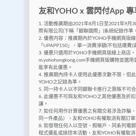
友和YOHO x 雲閃付App
1. 活動推廣期由2021年8月1日至2021年9月
際有限公司(下稱「銀聯國際」)系統紀錄作準
2. 優惠内容：推廣期內於YOHO手機網頁版
「UPAPP150」，單一消費淨額(不包括運費)滿H
3. 優惠只適用於YOHO手機網頁版線上商店
m.yohohongkong.com手機網頁版購
能享有此優惠。
4. 推廣期內持卡人使用此優惠次數不限，
YOHO之記錄為準。
5. 同一持卡人以不同銀聯卡進行之簽賬不可
6. 此優惠不可與友和YOHO之其他優惠及
讓。
7. 如任何用作計算優惠之有關交易涉及詐
同一件產品），友和YOHO有權取消有關訂
8. 如發現任何人以空號、假帳戶、同系列
程式擾亂或操控本活動，友和YOHO有權取