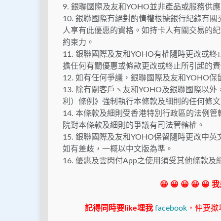
9. 銀聯國際及友和YOHO並非產品或服務
10. 銀聯國際有絕對酌情權根據銀行紀錄有
人享有此優惠的資格。如持卡人有關交易的紀
約束力。
11. 銀聯國際及友和YOHO有權隨時更改
擔任何有關優惠或條款更改或終止所引起的責
12. 如有任何爭議，銀聯國際及友和YOHO
13. 除有關客戶ヽ友和YOHO及銀聯國際以
利）條例》強制執行本條款及細則的任何條文
14. 本條款及細則受香港特別行政區的法例
院對本條款及細則的爭議有司法管轄權。
15. 銀聯國際及友和YOHO保留隨時更改
如有差歧，一概以中文版為準。
16. 優惠及雲閃付App之使用須受其他條款
😀 😀 😀 😀 😀
記得同時要like埋我
facebook
，仲要撳埋"s