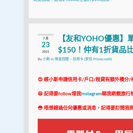
【友和YOHO優惠】單
7 月
23
$150！仲有1折貨
2021
By
小斯
in
現金回贈 – 信用卡 (安信 Primecredit)
😍 經小斯申請信用卡/戶口/稅貸有額外積分/
😆 記得要follow埋我
Instagram
睇我啲靚旅行
😳 唔想錯過任何優惠或消息，記得要訂閱我既