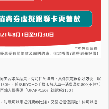
同美容等產品賣，有時仲免運費，真係買電器都好方便！呢
30日，係友和YOHO手機版網店單一消費滿$1800(不包括
輸入優惠碼「UPAPP150」就即減$150！
付App，咁就可以用埋消費券比錢，又袋埋個優惠啦！仲可以搶