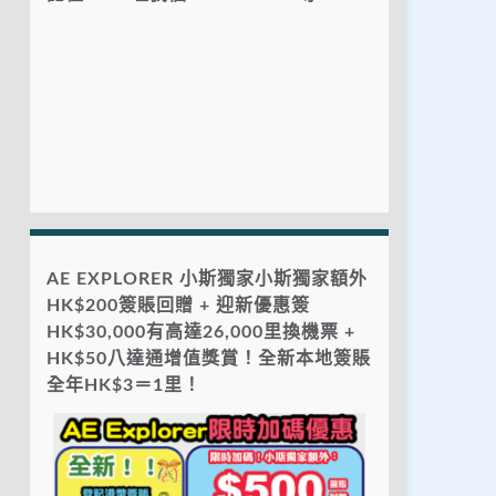
AE EXPLORER 小斯獨家小斯獨家額外
HK$200簽賬回贈 + 迎新優惠簽
HK$30,000有高達26,000里換機票 +
HK$50八達通增值獎賞！全新本地簽賬
全年HK$3＝1里！