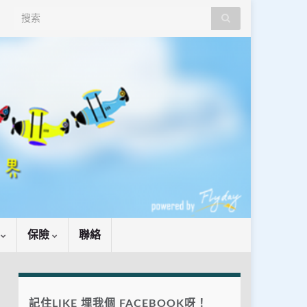
Search for:
識
保險
聯絡
記住LIKE 埋我個 FACEBOOK呀！