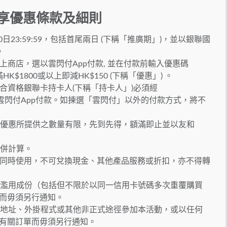
 專享優惠條款及細則
30日23:59:59，包括首尾兩日 (下稱「推廣期」)，並以銀聯國
。
線上商店，選以雲閃付App付款, 並在付款前輸入優惠碼
K$1800或以上即減HK$150 (下稱「優惠」) 。
，合資格銀聯卡持卡人(下稱「持卡人」)必須經
物並選用雲閃付App付款。如揀選「雲閃付」以外的付款方式，將不
但此優惠所提供之數量有限，先到先得，額滿即止並以友和
合併計算。
折扣同時使用，不可兌換現金、其他產品服務或折扣，亦不得轉
騙、濫用成份（包括但不限於以同一信用卡號碼多次重覆購買
單而毋須另行通知。
電郵地址、外掛程式或其他非正式途徑參加本活動，或以任何
消有關訂單而毋須另行通知。