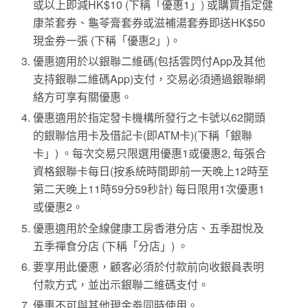
或以上即減HK$10 (下稱「優惠1」) 或購買指定健
康茶套券、龜苓膏套券或滋補湯套券即送HK$50
現金券一張 (下稱「優惠2」)。
優惠適用於以銀聯二維碼(包括雲閃付App及其他
支持銀聯二維碼App)支付，交易必須通過銀聯網
絡方可享有關優惠。
優惠適用於指定發卡機構所發行之卡號以62開頭
的銀聯信用卡及借記卡(即ATM卡)(下稱「銀聯
卡」) 。每次交易只限選用優惠1或優惠2, 每張合
資格銀聯卡每日(按系統時間即前一天晚上12時至
第二天晚上11時59分59秒計) 每日限用1次優惠1
或優惠2。
優惠適用於全線健康工房香港分店、五季甜悅及
五季禪食分店 (下稱「分店」) 。
要享用此優惠，顧客必須於付款前向收銀員表明
付款方式，並出示銀聯二維碼支付。
優惠不可與其他現金劵同時使用。