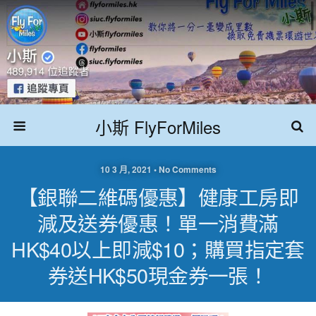
小斯 FlyForMiles
10 3 月, 2021 • No Comments
【銀聯二維碼優惠】健康工房即
減及送券優惠！單一消費滿
HK$40以上即減$10；購買指定套
券送HK$50現金券一張！