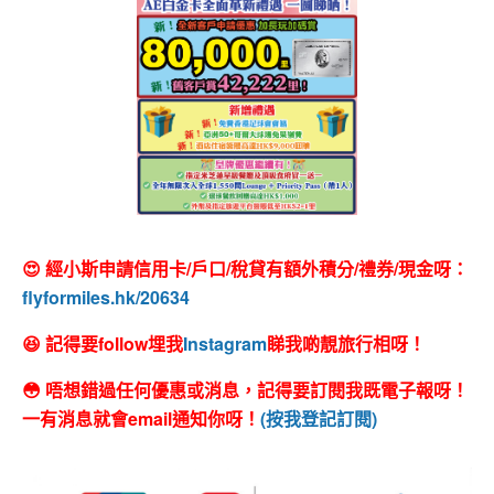
😍 經小斯申請信用卡/戶口/稅貸有額外積分/禮券/現金呀：
flyformiles.hk/20634
😆 記得要follow埋我
Instagram
睇我啲靚旅行相呀！
😳 唔想錯過任何優惠或消息，記得要訂閱我既電子報呀！
一有消息就會email通知你呀！
(按我登記訂閱)