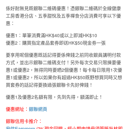
係好耐無見既銀聯二維碼優惠！憑銀聯二維碼於全線健康
工房香港分店、五季甜悅及五季禪食分店消費可享以下優
惠：
優惠1：單筆消費滿HK$40或以上即減HK$10
優惠2：購買指定產品套券即送HK$50現金劵一張
要享用呢個優惠既話記得要係俾錢之前同收銀員講明付款
方式，並出示銀聯二維碼支付！另外每次交易只限揀要優
惠1或優惠2，無得同時要晒2個優惠！每卡每日限用1次優
惠1或優惠2，所以如果你有超過HK$50既野想買同時又想
買套券的話記得要換過張銀聯卡先好俾錢！
優惠1及優惠2名額有限，先到先得，額滿即止！
優惠網址：
銀聯網頁
銀聯信用卡推介：
安信Earnmore
(2%現金回贈，經小期申請毋須簽賬批核即