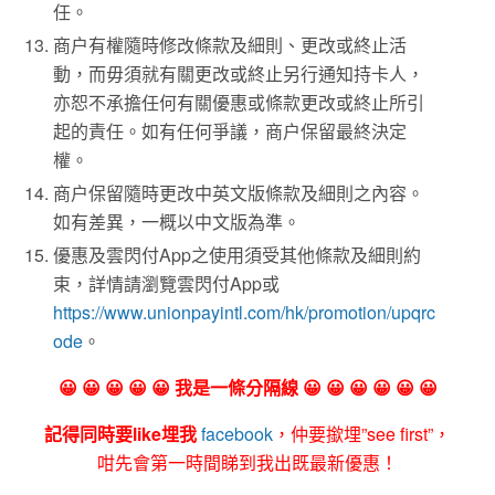
任。
商户有權隨時修改條款及細則、更改或終止活
動，而毋須就有關更改或終止另行通知持卡人，
亦恕不承擔任何有關優惠或條款更改或終止所引
起的責任。如有任何爭議，商户保留最終決定
權。
商户保留隨時更改中英文版條款及細則之內容。
如有差異，一概以中文版為準。
優惠及雲閃付App之使用須受其他條款及細則約
束，詳情請瀏覽雲閃付App或
https://www.unionpayintl.com/hk/promotion/upqrc
ode
。
😀 😀 😀 😀 😀 我是一條分隔線 😀 😀 😀 😀 😀 😀
記得同時要like埋我
facebook
，仲要撳埋”see first”，
咁先會第一時間睇到我出既最新優惠！