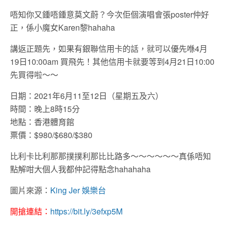
唔知你又鍾唔鍾意莫文蔚？今次佢個演唱會張poster仲好
正，係小魔女Karen黎hahaha
講返正題先，如果有銀聯信用卡的話，就可以優先喺4月
19日10:00am 買飛先！其他信用卡就要等到4月21日10:00
先買得啦～～
日期：2021年6月11至12日（星期五及六）
時間：晚上8時15分
地點：香港體育館
票價：$980/$680/$380
比利卡比利那那撲撲利那比比路多～～～～～～真係唔知
點解咁大個人我都仲記得點念hahahaha
圖片來源：
King Jer 娛樂台
開搶連結：
https://bit.ly/3efxp5M