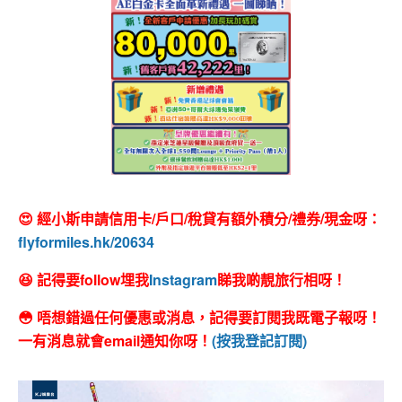
😍 經小斯申請信用卡/戶口/稅貸有額外積分/禮券/現金呀：
flyformiles.hk/20634
😆 記得要follow埋我
Instagram
睇我啲靚旅行相呀！
😳 唔想錯過任何優惠或消息，記得要訂閱我既電子報呀！
一有消息就會email通知你呀！
(按我登記訂閱)