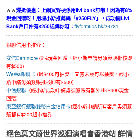
🔥🔥
爆抵優惠：上網買野梗係用
livi bank
訂啦！因為有
8%
現金回贈呀！用埋小斯推薦碼「#250FLY
」，成功開
Livi
Bank
戶口仲有
$250
送俾你呀：
flyformiles.hk/26781
銀聯信用卡推介：
安信Earnmore
(2%現金回贈，經小斯申請毋須簽賬批核即
有$500)
WeWa銀聯卡
(過$400可抽獎，又有未簽可以抽獎，經小
斯申請毋須簽賬批核即有$500)
中信銀聯
（經小斯成功申請毋須簽賬有額外HK$400現金
回贈)
東亞銀行銀聯雙幣白金信用卡
(經小斯申請所有客戶毋須簽
賬都有$200超市禮券)
絕色莫文蔚世界巡迴演唱會香港站 詳情