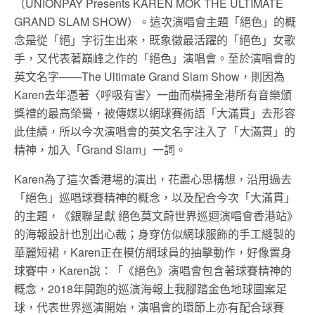
（UNIONPAY Presents KAREN MOK THE ULTIMATE
GRAND SLAM SHOW）。這次演唱會主題「絕色」的概
念是從「絕」字衍生出來，既象徵最活躍的「絕色」女歌
手，又代表著巔峰之作的「絕色」演唱會。至於演唱會的
英文名字——The Ultimate Grand Slam Show，則因為
Karen去年憑著〈呼吸有害〉一曲而橫掃全港所有音樂頒
獎禮的最高榮譽，被傳媒以網球賽術語「大滿貫」去形容
此佳績，所以今次演唱會的英文名字注入了「大滿貫」的
精神，加入「Grand Slam」一詞。
Karen為了這次香港場的演出，花盡心思構想，沿用過去
「絕色」巡唱球賽精神的概念，以及配合今次「大滿貫」
的主題，《銀聯呈獻 絕色莫文蔚世界巡迴演唱會香港站》
的海報設計也別出心裁；身穿仿似網球服飾的手工縫製的
華麗短裙，Karen正在模仿網球員的抽擊動作，好像置身
球賽中，Karen說：「《絕色》演唱會包含著球賽精神的
概念，2018年開跑的巡演海報上我腳踏金色地球圖案足
球，代表世界巡演開始，演唱會的環節上亦有配合球賽