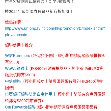
所有分店購買正價貨品，即享8折優惠！
連2021年最新嘅春夏貨品都有折扣呀！
優惠詳情：
http://www.unionpayintl.com/hk/promotion/tc/index.shtml?
pid=staccato
銀聯信用卡推介：
安信Earnmore
(2%現金回贈，經小斯申請毋須簽賬批核即
有$500)
WeWa銀聯卡
(過$400可射鬼拎獎品，經小斯申請毋須簽
賬批核即有$500)
中信銀聯
（經小斯成功申請毋須簽賬有額外HK$400現金
回贈)
東亞銀行銀聯雙幣白金信用卡
(經小斯申請所有客戶毋須簽
賬都有$200超市禮券)
Citi Rewards銀聯
(經小斯申請所有客戶毋須簽賬都有