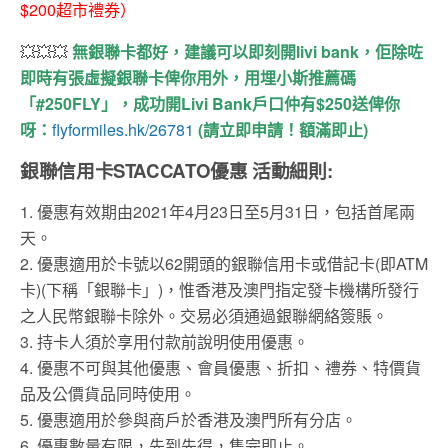
$200超市禮券）
💥💥💥
無銀聯卡都好，建議可以即刻開
livi bank
，佢除咗
即時有張虛擬銀聯卡俾你用外，用埋小斯推薦碼
「
#250FLY
」，成功開
Livi Bank
戶口仲有
$250
送俾你
呀：
flyformiles.hk/26781
(
請立即申請！額滿即止
)
銀聯信用卡STACCATO優惠 活動細則:
1. 優惠有效期由2021年4月23日至5月31日，包括首尾兩
天。
2. 優惠適用於卡號以62開頭的銀聯信用卡或借記卡(即ATM
卡)(下稱「銀聯卡」)，惟香港及澳門指定發卡機構所發行
之人民幣銀聯卡除外。交易必須通過銀聯網絡簽賬。
3. 持卡人須於享用付款前說明使用優惠。
4. 優惠不可與其他優惠、會員優惠、折扣、禮券、特價貨
品及公價貨品同時使用。
5. 優惠適用於參與商戶於香港及澳門所有分店。
6. 優惠數量有限，先到先得，售完即止。