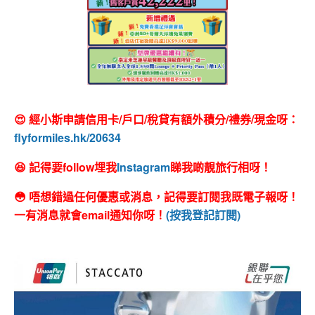
😍 經小斯申請信用卡/戶口/稅貸有額外積分/禮券/現金呀：
flyformiles.hk/20634
😆 記得要follow埋我
Instagram
睇我啲靚旅行相呀！
😳 唔想錯過任何優惠或消息，記得要訂閱我既電子報呀！
一有消息就會email通知你呀！
(按我登記訂閱)