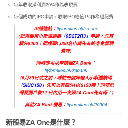
每年收取淨利潤20%作為表現費
每個成功的IPO申請，收取IPO總值1%作為經紀費
申請連結：
flyformiles.hk/za-one
(記得要用小斯邀請碼
「9B2T2R3」
申請，先有
額外$200！同埋頭1,000名申請先有
終身免管理
費呀)
同時亦可以申請埋ZA Bank：
flyformiles.hk/zabank
(6月30日或之前，喺註冊個陣輸入小斯邀請碼
「SIUC150」
先可以有額外HK$150架！同埋記
得要開戶後14 日內用一次張ZA Card先有呀！)
其他ZA Bank優惠：
flyformiles.hk/20904
新股易ZA One是什麼？