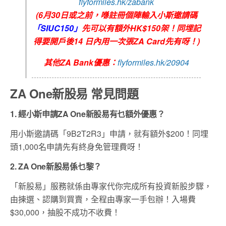
flyformiles.hk/zabank
(6月30日或之前，喺註冊個陣輸入小斯邀請碼
「SIUC150」
先可以有額外HK$150架！同埋記
得要開戶後14 日內用一次張ZA Card先有呀！)
其他ZA Bank優惠：
flyformiles.hk/20904
ZA One新股易 常見問題
1. 經小斯申請ZA One新股易有乜額外優惠？
用小斯邀請碼「9B2T2R3」申請，就有額外$200！同埋
頭1,000名申請先有終身免管理費呀！
2. ZA One新股易係乜黎？
「新股易」服務就係由專家代你完成所有投資新股步驟，
由揀選、認購到買賣，全程由專家一手包辦！入場費
$30,000，抽股不成功不收費！