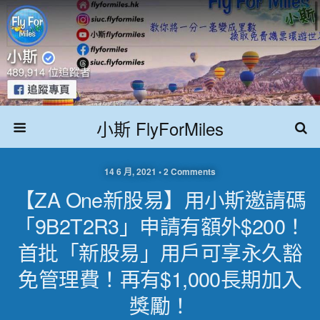
小斯 FlyForMiles
14 6 月, 2021 • 2 Comments
【ZA One新股易】用小斯邀請碼
「9B2T2R3」申請有額外$200！
首批「新股易」用戶可享永久豁
免管理費！再有$1,000長期加入
獎勵！