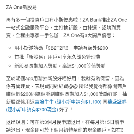
ZA One新股易
再有多一個投資戶口有小斯優惠啦！ZA Bank推出ZA One
一站式金融服務平台，主打抽新股，由揀選、認購到買
賣，全程由專家一手包辦！ZA One有3大開戶優惠：
用小斯邀請碼「9B2T2R3」申請有額外$200
首批「新股易」用戶可享永久豁免管理費
新股易長期加入獎勵，高達$1,000等值獎勵
至於呢個app用黎抽新股好唔好用，我就有啲保留，因為
係有管理費、表現費同經紀費@@ 所以我覺得都係開完戶
賺佢個$200同擺佢喺到賺個長期加入$1,000獎勵好啲！抽
新股都係用返
富途牛牛 (經小斯申請有$1,100)
同
華盛証券
(經小斯申請有$700現金)
好了！
退出規則：可在第3個月後申請退出，在每月第15日前申
請退出，現金即可於下個月初轉至你的現金賬戶。如在3