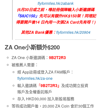
flyformiles.hk/zabank
(6月30日或之前，喺註冊個陣輸入小斯邀請碼
「SIUC150」
先可以有額外HK$150架！同埋記
得要開戶後14 日內用一次張ZA Card先有呀！)
其他ZA Bank優惠：
flyformiles.hk/20904
ZA One小斯額外$200
ZA One 小斯邀請碼：
9B2T2R3
被推薦人需要：
經 App註冊或登入ZA FAM賬戶：
flyformiles.hk/za-one
輸入邀請碼
「
9B2T2R3」
及成功開立投資
賬戶及全權委託賬戶
存入 HKD30,000 加入新股易服務
等待成功開戶後，20,000 ZA Coin 會於30個工作