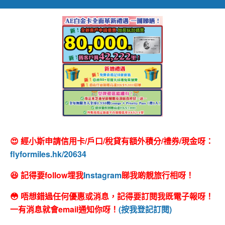
😍 經小斯申請信用卡/戶口/稅貸有額外積分/禮券/現金呀：
flyformiles.hk/20634
😆 記得要follow埋我
Instagram
睇我啲靚旅行相呀！
😳 唔想錯過任何優惠或消息，記得要訂閱我既電子報呀！
一有消息就會email通知你呀！
(按我登記訂閱)