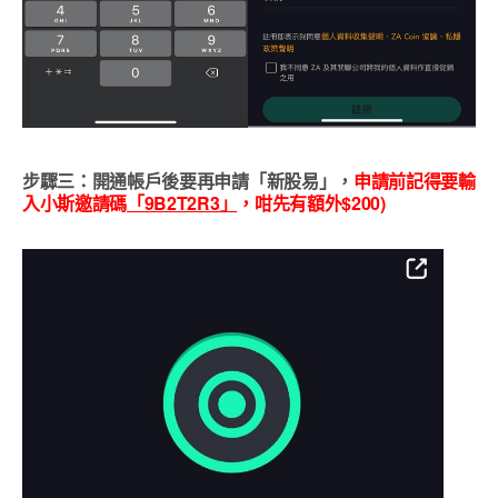
步驟三：開通帳戶後要再申請「新股易」，
申請前記得要輸
入小斯
邀請碼
「9B2T2R3」
，咁先有額外$200)