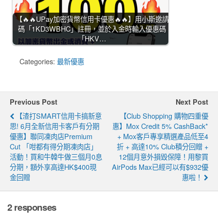
【🔥🔥UPay加密貨幣信用卡優惠🔥🔥】用小斯邀請
碼「1KD3WBHC」註冊，並於入金時輸入優惠碼
「HKV…
Categories:
最新優惠
Previous Post
Next Post
【渣打SMART信用卡搞新意
【Club Shopping 購物四重優
思! 6月全新信用卡客戶有分期
惠】Mox Credit 5% CashBack*
優惠】聯同凍肉店Premium
+ Mox客戶專享精選產品低至4
Cut 「咁都有得分期凍肉店」
折 + 高達10% Club積分回贈 +
活動！買和牛韓牛做三個月0息
12個月意外損毀保障！用黎買
分期，額外享高達HK$400現
AirPods Max已經可以有$932優
金回贈
惠啦！
2 responses