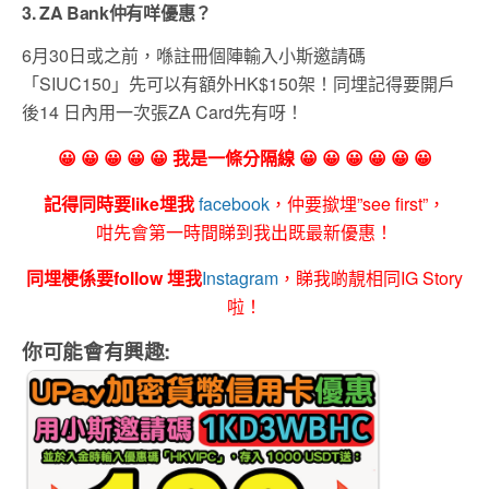
3. ZA Bank仲有咩優惠？
6月30日或之前，喺註冊個陣輸入小斯邀請碼
「SIUC150」先可以有額外HK$150架！同埋記得要開戶
後14 日內用一次張ZA Card先有呀！
😀 😀 😀 😀 😀 我是一條分隔線 😀 😀 😀 😀 😀 😀
記得同時要like埋我
facebook
，仲要撳埋”see first”，
咁先會第一時間睇到我出既最新優惠！
同埋梗係要follow 埋我
Instagram
，睇我啲靚相同IG Story
啦！
你可能會有興趣: