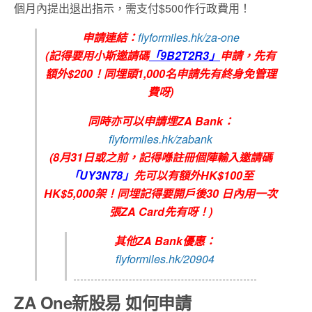
個月內提出退出指示，需支付$500作行政費用！
申請連結：
flyformiles.hk/za-one
(記得要用小斯邀請碼
「9B2T2R3」
申請，先有
額外$200！同埋頭1,000名申請先有
終身免管理
費呀)
同時亦可以申請埋ZA Bank：
flyformiles.hk/zabank
(8月31日或之前，記得喺註冊個陣輸入邀請碼
「UY3N78」
先可以有額外HK$100至
HK$5,000架！同埋記得要開戶後30 日內用一次
張ZA Card先有呀！)
其他ZA Bank優惠：
flyformiles.hk/20904
ZA One新股易 如何申請