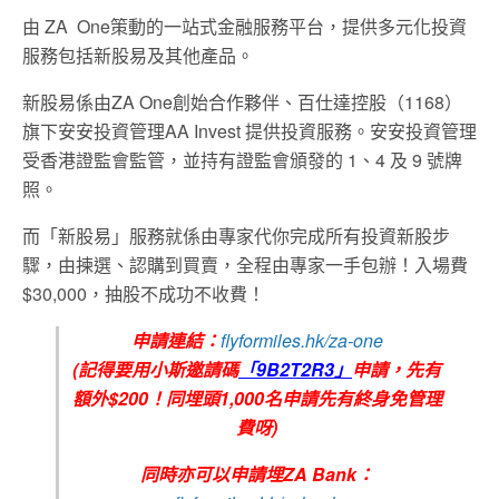
由 ZA One策動的一站式金融服務平台，提供多元化投資
服務包括新股易及其他產品。
新股易係由ZA One創始合作夥伴、百仕達控股（1168）
旗下安安投資管理AA Invest 提供投資服務。安安投資管理
受香港證監會監管，並持有證監會頒發的 1、4 及 9 號牌
照。
而「新股易」服務就係由專家代你完成所有投資新股步
驟，由揀選、認購到買賣，全程由專家一手包辦！入場費
$30,000，抽股不成功不收費！
申請連結：
flyformiles.hk/za-one
(記得要用小斯邀請碼
「9B2T2R3」
申請，先有
額外$200！同埋頭1,000名申請先有
終身免管理
費呀)
同時亦可以申請埋ZA Bank：