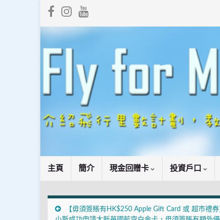
主頁
簡介
現金回贈卡
投資戶口
【毋須簽賬有HK$250 Apple Gift Card 或 超市禮
小斯成功申請大新英國航空白金卡，毋須簽賬有額外優