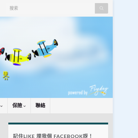
Search for:
識
保險
聯絡
記住LIKE 埋我個 FACEBOOK呀！