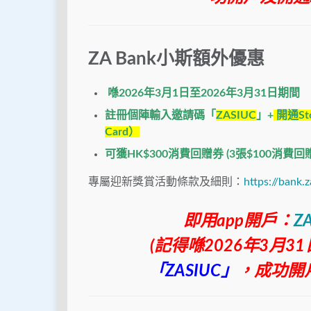
ZA Bank
小斯額外優惠
喺2026
年3
月1
日
至
2026
年3
月31
日期間
註冊個陣輸入邀請碼「
ZASIUC
」+
開通Sto
Card）
可獲HK$300
消費回贈券 (3
張$100
消費回贈
專屬迎新獎賞活動條款及細則：
https://bank
即用app開戶：
ZA
(記得喺2026年3月
「
ZASIUC
」
，
成功開戶