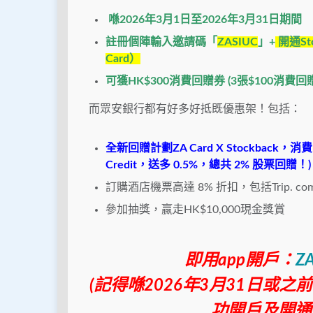
喺2026
年3
月1
日
至
2026
年3
月31
日期間
註冊個陣輸入邀請碼「
ZASIUC
」+
開通Sto
Card）
可獲HK$300
消費回贈券 (3
張$100
消費回贈
而眾安銀行都有好多好抵既優惠架！包括：
全新回贈計劃ZA Card X Stockback
Credit，送多 0.5%，總共 2% 股票回贈！)
訂購酒店機票高達 8% 折扣，包括Trip. com、H
參加抽獎，贏走HK$10,000現金獎賞
即用app開戶：
ZA
(記得喺2026年3月31日或
功開戶及開通St