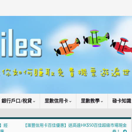
銀行戶口/稅貸
里數信用卡
里數教學
碌卡知
券】經
【滙豐信用卡百佳優惠】送高達HK$50百佳超級市場現金
惠
券！