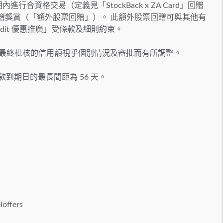
進行合資格交易（定義見「StockBack x ZA Card」回贈
票回贈獎賞（「額外股票回贈」）。 此額外股票回贈可與其他有
dit 優惠推廣」受條款及細則約束。
00,000。最終枇核的信用額視乎個別情況及審批而有所調整。
個付款到期日的最長間距為 56 天。
扣
loffers