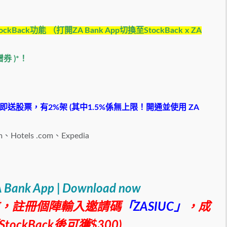
ckBack功能 （打開ZA Bank App切換至StockBack x ZA
券 )*
！
，消費即送股票，有2%架 (其中1.5%係無上限！開通並使用 ZA
otels .com、Expedia
 Bank App | Download now
之前，註冊個陣輸入邀請碼
「
ZASIUC
」
，
成
ockBack後可獲$300
)