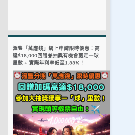
滙豐「萬應錢」網上申請限時優惠：高
達$18,000回贈兼抽獎有機會贏走一球
里數 + 實際年利率低至1.88%！