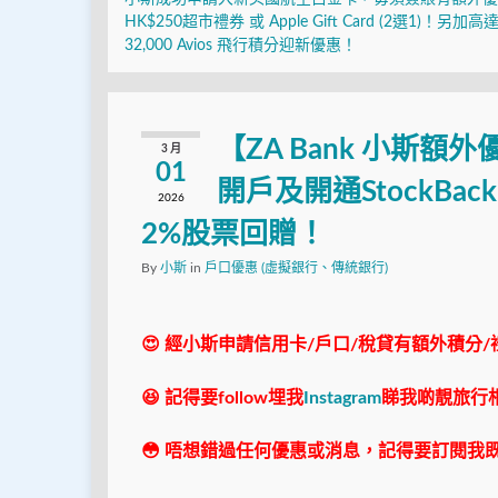
HK$250超市禮券 或 Apple Gift Card (2選1)！另加高
32,000 Avios 飛行積分迎新優惠！
【ZA Bank 小斯額
3 月
01
開戶及開通StockBa
2026
2%股票回贈！
By
小斯
in
戶口優惠 (虛擬銀行、傳統銀行)
😍 經小斯申請信用卡/戶口/稅貸有額外積分/
😆 記得要follow埋我
Instagram
睇我啲靚旅行
😳 唔想錯過任何優惠或消息，記得要訂閱我既